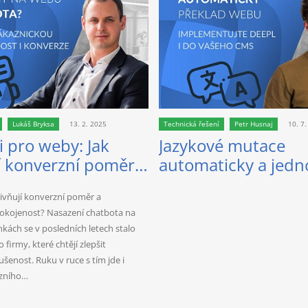
Lukáš Bryksa
13. 2. 2025
Technická řešení
Petr Husnaj
10. 7
 pro weby: Jak
Jazykové mutace
í konverzní poměr a
automaticky a jedn
 nejlepších AI
API napojením na 
livňují konverzní poměr a
okojenost? Nasazení chatbota na
kách se v posledních letech stalo
firmy, které chtějí zlepšit
šenost. Ruku v ruce s tím jde i
rzního…