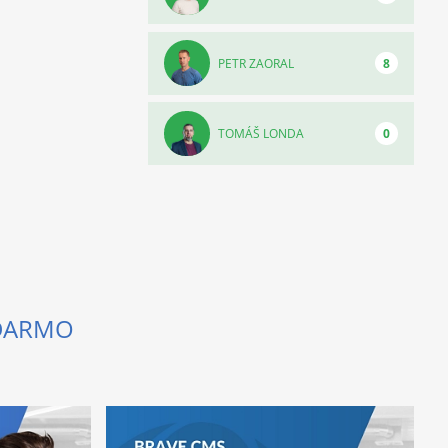
PETR ZAORAL
8
TOMÁŠ LONDA
0
ADARMO