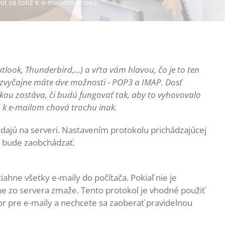
ol sa totiž k e-mailom chová
tlook, Thunderbird,...) a vŕta vám hlavou, čo je to ten
e zvyčajne máte dve možnosti - POP3 a IMAP. Dosť
u zostáva, či budú fungovať tak, aby to vyhovovalo
 k e-mailom chová trochu inak.
adajú na serveri. Nastavením protokolu prichádzajúcej
mi bude zaobchádzať.
iahne všetky e-maily do počítača. Pokiaľ nie je
dne zo servera zmaže. Tento protokol je vhodné použiť
r pre e-maily a nechcete sa zaoberať pravidelnou