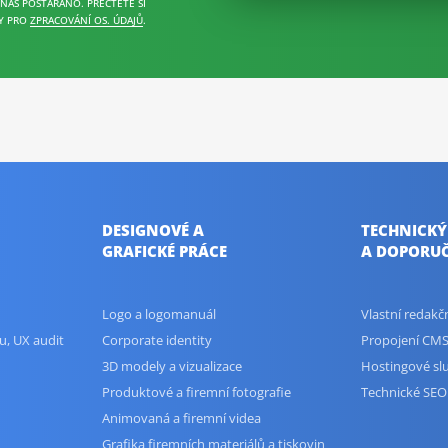
 NÁS POSTARÁNO. PŘEČTĚTE SI
Y PRO
ZPRACOVÁNÍ OS. ÚDAJŮ
.
DESIGNOVÉ A
TECHNICKÝ
GRAFICKÉ PRÁCE
A DOPORUČ
Logo a logomanuál
Vlastní redak
u, UX audit
Corporate identity
Propojení CMS
3D modely a vizualizace
Hostingové sl
Produktové a firemní fotografie
Technické SEO
Animovaná a firemní videa
Grafika firemních materiálů a tiskovin