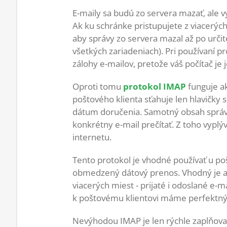
E-maily sa budú zo servera mazať, ale v
Ak ku schránke pristupujete z viacerýc
aby správy zo servera mazal až po určite
všetkých zariadeniach). Pri používaní
zálohy e-mailov, pretože váš počítač je
Oproti tomu
protokol IMAP
funguje ak
poštového klienta sťahuje len hlavičky 
dátum doručenia. Samotný obsah správy 
konkrétny e-mail prečítať. Z toho vyplýv
internetu.
Tento protokol je vhodné používať u po
obmedzený dátový prenos. Vhodný je aj
viacerých miest - prijaté i odoslané e-m
k poštovému klientovi máme perfektný 
Nevýhodou IMAP je len rýchle zaplňovani