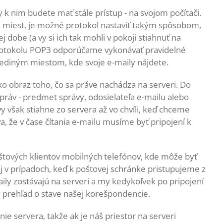
y k nim budete mať stále prístup - na svojom počítači.
h miest, je možné protokol nastaviť takým spôsobom,
j dobe (a vy si ich tak mohli v pokoji stiahnuť na
 protokolu POP3 odporúčame vykonávať pravidelné
 jediným miestom, kde svoje e-maily nájdete.
o obraz toho, čo sa práve nachádza na serveri. Do
správ - predmet správy, odosielateľa e-mailu alebo
však stiahne zo servera až vo chvíli, keď chceme
a, že v čase čítania e-mailu musíme byť pripojení k
štových klientov mobilných telefónov, kde môže byť
 v prípadoch, keď k poštovej schránke pristupujeme z
aily zostávajú na serveri a my kedykoľvek po pripojení
prehľad o stave našej korešpondencie.
e servera, takže ak je náš priestor na serveri