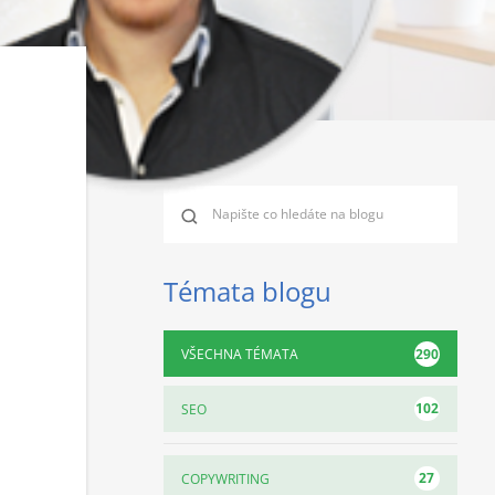
Témata blogu
290
VŠECHNA TÉMATA
102
SEO
27
COPYWRITING