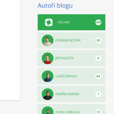
Autoři blogu
VŠICHNI
290
DOMINIK BEZDĚK
20
JIŘÍ PAVLÍČEK
0
LUKÁŠ BRYKSA
64
ONDŘEJ KORABA
1
PAVEL HORELICA
72