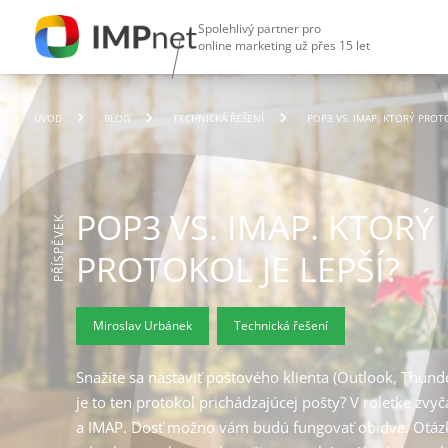
Spolehlivý partner pro
online marketing už přes 15 let
ÚVOD
BLOG
TECHNICKÁ ŘEŠENÍ
POP3 VS. IMAP. KTORÝ PROTO
POP3 VS. IMAP. KTORÝ
PŘÍSPĚVEK
PROTOKOL JE LEPŠÍ?
Miroslav Urbánek
Technická řešení
Snažíte sa nastaviť poštového klienta (Outlook, Thunde
je to ten protokol prichádzajúcej pošty? V roletke zv
a IMAP. Dosť možno vám budú fungovať obidve. Otázk