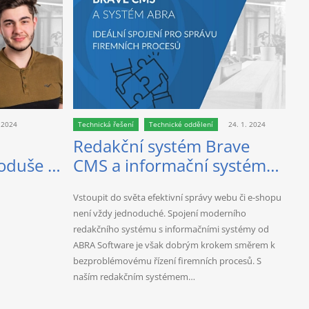
. 2024
Technická řešení
Technické oddělení
24. 1. 2024
Redakční systém Brave
oduše s
CMS a informační systémy
DeepL
ABRA
Vstoupit do světa efektivní správy webu či e-shopu
není vždy jednoduché. Spojení moderního
redakčního systému s informačními systémy od
ABRA Software je však dobrým krokem směrem k
bezproblémovému řízení firemních procesů. S
naším redakčním systémem…