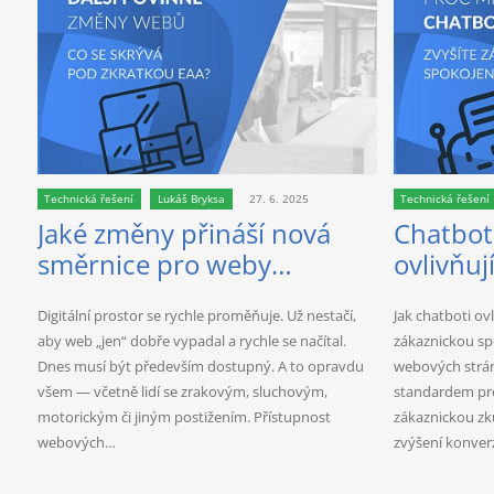
Technická řešení
Lukáš Bryksa
27. 6. 2025
Technická řešení
Jaké změny přináší nová
Chatboti
směrnice pro weby
ovlivňuj
European Accessibility Act?
srovnání
Digitální prostor se rychle proměňuje. Už nestačí,
Jak chatboti ov
řešení
aby web „jen“ dobře vypadal a rychle se načítal.
zákaznickou sp
Dnes musí být především dostupný. A to opravdu
webových strán
všem — včetně lidí se zrakovým, sluchovým,
standardem pro 
motorickým či jiným postižením. Přístupnost
zákaznickou zku
webových…
zvýšení konve