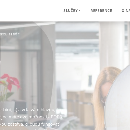
REFERENCE
O N
SLUŽBY
KOL JE LEPŠÍ?
rbird,...) a vŕta vám hlavou, čo
yčajne máte dve možnosti - POP3
ou zostáva, či budú fungovať