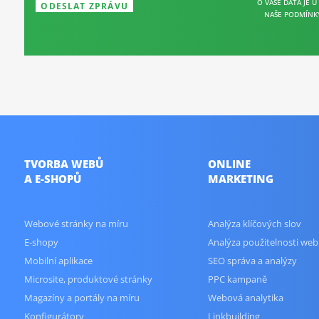
O VAŠE DATA JE U
NAŠE PODMÍNK
TVORBA WEBŮ
ONLINE
A E-SHOPŮ
MARKETING
Webové stránky na míru
Analýza klíčových slov
E-shopy
Analýza použitelnosti web
Mobilní aplikace
SEO správa a analýzy
Microsite, produktové stránky
PPC kampaně
Magazíny a portály na míru
Webová analytika
Konfigurátory
Linkbuilding