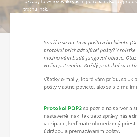
tak, aby to vyhovovalo vašim potrebám. Každý protok
trochu inak.
Snažíte sa nastaviť poštového klienta (Ou
protokol prichádzajúcej pošty? V roletk
možno vám budú fungovať obidve. Otázko
vašim potrebám. Každý protokol sa totiž
Všetky e-maily, ktoré vám prídu, sa ukl
pošty vlastne poviete, ako sa s e-mail
Protokol POP3
sa pozrie na server a st
nastavené inak, tak tieto správy násle
v prípade, keď máte obmedzený priesto
údržbou a premazávaním pošty.