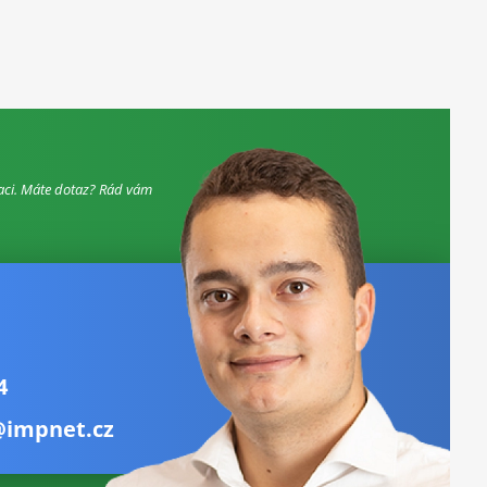
aci. Máte dotaz? Rád vám
4
@impnet.cz