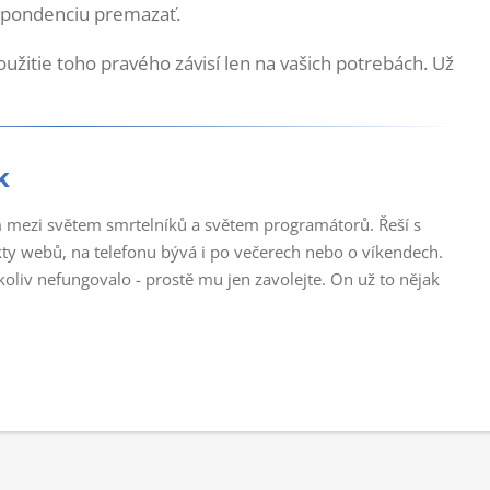
pondenciu premazať.
oužitie toho pravého závisí len na vašich potrebách. Už
k
 mezi světem smrtelníků a světem programátorů. Řeší s
ty webů, na telefonu bývá i po večerech nebo o víkendech.
liv nefungovalo - prostě mu jen zavolejte. On už to nějak