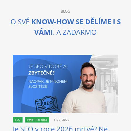
BLOG
O SVÉ
KNOW-HOW SE DĚLÍME I S
VÁMI
. A ZADARMO
SEO
Pavel Horelica
11. 3. 2026
Je SEO v roce 2026 mrtvé? Ne.