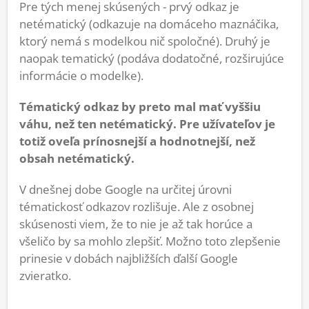
Pre tých menej skúsených - prvý odkaz je
netématický (odkazuje na domáceho maznáčika,
ktorý nemá s modelkou nič spoločné). Druhý je
naopak tematický (podáva dodatočné, rozširujúce
informácie o modelke).
Tématický odkaz by preto mal mať vyššiu
váhu, než ten netématický. Pre užívateľov je
totiž oveľa prínosnejší a hodnotnejší, než
obsah netématický.
V dnešnej dobe Google na určitej úrovni
tématickosť odkazov rozlišuje. Ale z osobnej
skúsenosti viem, že to nie je až tak horúce a
všeličo by sa mohlo zlepšiť. Možno toto zlepšenie
prinesie v dobách najbližších ďalší Google
zvieratko.