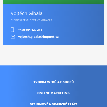
Vojtěch Gibala
BUSINESS DEVELOPMENT MANAGER
+420 604 420 284
vojtech.gibala@impnet.cz
TVORBA WEBŮ
A E-SHOPŮ
ONLINE
MARKETING
DESIGNOVÉ A
GRAFICKÉ PRÁCE