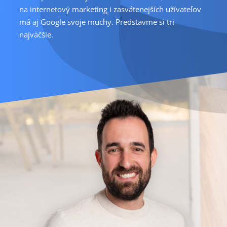
na internetový marketing i zasvätenejších užívateľov
má aj Google svoje muchy. Predstavme si tri
najväčšie.