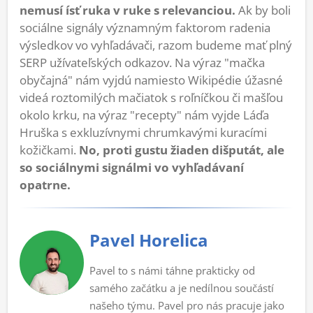
nemusí ísť ruka v ruke s relevanciou.
Ak by boli
sociálne signály významným faktorom radenia
výsledkov vo vyhľadávači, razom budeme mať plný
SERP užívateľských odkazov. Na výraz "mačka
obyčajná" nám vyjdú namiesto Wikipédie úžasné
videá roztomilých mačiatok s roľníčkou či mašľou
okolo krku, na výraz "recepty" nám vyjde Láďa
Hruška s exkluzívnymi chrumkavými kuracími
kožičkami.
No, proti gustu žiaden dišputát, ale
so sociálnymi signálmi vo vyhľadávaní
opatrne.
Pavel Horelica
Pavel to s námi táhne prakticky od
samého začátku a je nedílnou součástí
našeho týmu. Pavel pro nás pracuje jako