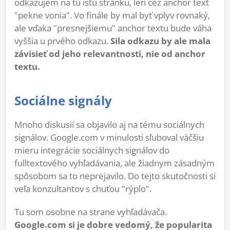
odkazujem na tú istú stránku, len cez anchor text
"pekne vonia". Vo finále by mal byť vplyv rovnaký,
ale vďaka "presnejšiemu" anchor textu bude váha
vyššia u prvého odkazu.
Sila odkazu by ale mala
závisieť od jeho relevantnosti, nie od anchor
textu.
Sociálne signály
Mnoho diskusií sa objavilo aj na tému sociálnych
signálov. Google.com v minulosti sľuboval väčšiu
mieru integrácie sociálnych signálov do
fulltextového vyhľadávania, ale žiadnym zásadným
spôsobom sa to neprejavilo. Do tejto skutočnosti si
veľa konzultantov s chuťou "rýplo".
Tu som osobne na strane vyhľadávača.
Google.com si je dobre vedomý, že popularita