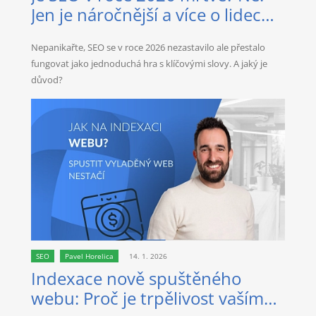
Jen je náročnější a více o lidech
než kdy dřív.
Nepanikařte, SEO se v roce 2026 nezastavilo ale přestalo
fungovat jako jednoduchá hra s klíčovými slovy. A jaký je
důvod?
SEO
Pavel Horelica
14. 1. 2026
Indexace nově spuštěného
webu: Proč je trpělivost vaším