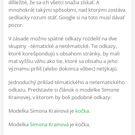
dôležité, že sa ich všetci snažia získať. A
mnohokrát takými spôsobmi, nad ktorými zostáva
sedliacky rozum stáť. Google si na toto musí dávať
pozor.
V zásade možno spätné odkazy rozdeliť na dve
skupiny - tématické a netématické. Tie odkazy,
ktoré korešpondujú s obsahom stránky, by mali
mať vyššiu váhu ako tie, ktoré sa obsahu a jeho
významu príliš (alebo dokonca vôbec) netýkajú.
Jednoduchý príklad tématického a netematického
odkazu. Predstavte si článok o modelke Simone
Krainovej, v ktorom by boli podobné odkazy:
Modelka Simona Krainová je
kočka
.
Modelka
Simona Krainová
je kočka.