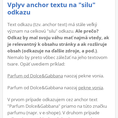
Vplyv anchor textu na "silu"
odkazu
Text odkazu (tzv. anchor text) má stále veľký
význam na celkovú "silu" odkazu.
Ale prečo?
Odkaz by mal svoju váhu mať najmä vtedy, ak
je relevantný k obsahu stránky a ak rozširuje
obsah (odkazuje na ďalšie zdroje, a pod.)
.
Nemalo by preto vôbec záležať na jeho textovom
tvare. Opäť uvediem príklad:
Parfum od Dolce&Gabbana
naozaj pekne vonia.
Parfum od Dolce&Gabbana naozaj
pekne vonia
.
V prvom prípade odkazujem cez anchor text
"Parfum Dolce&Gabbana" priamo na túto značku
parfumu (napr. v e-shope). V druhom prípade