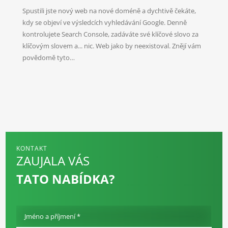
nejlepším spojencem?
Spustili jste nový web na nové doméně a dychtivě čekáte,
kdy se objeví ve výsledcích vyhledávání Google. Denně
kontrolujete Search Console, zadáváte své klíčové slovo za
klíčovým slovem a... nic. Web jako by neexistoval. Znějí vám
povědomě tyto…
KONTAKT
ZAUJALA VÁS
TATO NABÍDKA?
Jméno a příjmení *