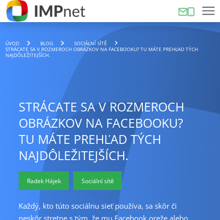
ÚVOD
BLOG
SOCIÁLNÍ SÍTĚ
STRÁCATE SA V ROZMEROCH OBRÁZKOV NA FACEBOOKU? TU MÁTE PREHĽAD TÝCH
NAJDÔLEŽITEJŠÍCH.
STRÁCATE SA V ROZMEROCH
OBRÁZKOV NA FACEBOOKU?
TU MÁTE PREHĽAD TÝCH
NAJDÔLEŽITEJŠÍCH.
Radek Hájek
Sociální sítě
Každý, kto túto sociálnu sieť používa, sa skôr či
neskôr stretne s tým, že mu Facebook oreže alebo