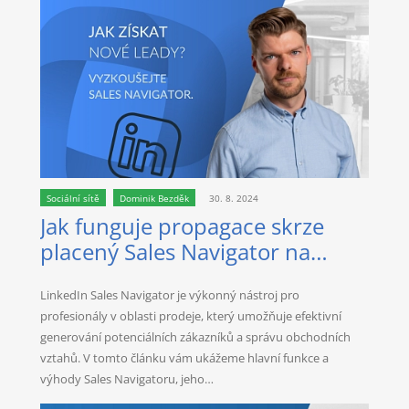
Sociální sítě
Dominik Bezděk
30. 8. 2024
Jak funguje propagace skrze
placený Sales Navigator na
LinkedIn?
LinkedIn Sales Navigator je výkonný nástroj pro
profesionály v oblasti prodeje, který umožňuje efektivní
generování potenciálních zákazníků a správu obchodních
vztahů. V tomto článku vám ukážeme hlavní funkce a
výhody Sales Navigatoru, jeho…