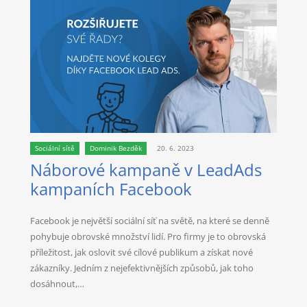
Sociální sítě
Dominik Bezděk
20. 6. 2023
Náborové kampaně v LeadAds
kampaních Facebook
Facebook je největší sociální síť na světě, na které se denně
pohybuje obrovské množství lidí. Pro firmy je to obrovská
příležitost, jak oslovit své cílové publikum a získat nové
zákazníky. Jedním z nejefektivnějších způsobů, jak toho
dosáhnout,…