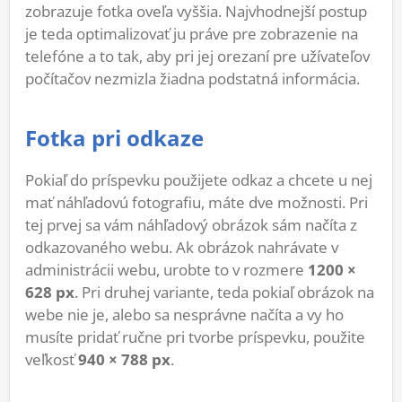
zobrazuje fotka oveľa vyššia. Najvhodnejší postup
je teda optimalizovať ju práve pre zobrazenie na
telefóne a to tak, aby pri jej orezaní pre užívateľov
počítačov nezmizla žiadna podstatná informácia.
Fotka pri odkaze
Pokiaľ do príspevku použijete odkaz a chcete u nej
mať náhľadovú fotografiu, máte dve možnosti. Pri
tej prvej sa vám náhľadový obrázok sám načíta z
odkazovaného webu. Ak obrázok nahrávate v
administrácii webu, urobte to v rozmere
1200 ×
628 px
. Pri druhej variante, teda pokiaľ obrázok na
webe nie je, alebo sa nesprávne načíta a vy ho
musíte pridať ručne pri tvorbe príspevku, použite
veľkosť
940 × 788 px
.