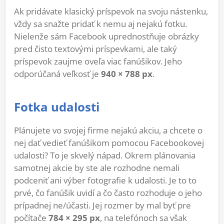
Ak pridávate klasický príspevok na svoju nástenku,
vždy sa snažte pridať k nemu aj nejakú fotku.
Nielenže sám Facebook uprednostňuje obrázky
pred čisto textovými príspevkami, ale taký
príspevok zaujme oveľa viac fanúšikov. Jeho
odporúčaná veľkosť je
940 × 788 px
.
Fotka udalosti
Plánujete vo svojej firme nejakú akciu, a chcete o
nej dať vedieť fanúšikom pomocou Facebookovej
udalosti? To je skvelý nápad. Okrem plánovania
samotnej akcie by ste ale rozhodne nemali
podceniť ani výber fotografie k udalosti. Je to to
prvé, čo fanúšik uvidí a čo často rozhoduje o jeho
prípadnej ne/účasti. Jej rozmer by mal byť pre
počítače
784 × 295 px
, na telefónoch sa však