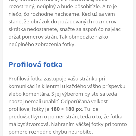
rozostrený, neúplný a bude pôsobiť zle. A to je
niečo, čo rozhodne nechceme. Keď už sa vám
stane, že obrázok do požadovaných rozmerov
skrátka nedostanete, snažte sa aspoň čo najviac
držať pomerov strán. Tak obmedzíte riziko
neúplného zobrazenia fotky.
Profilová fotka
Profilová fotka zastupuje vašu stránku pri
komunikácií s klientmi u každého vášho príspevku
alebo komentára. S jej výberom by ste sa teda
naozaj nemali unáhliť. Odporúčaná veľkosť
profilovej fotky je
180 × 180 px
. Tu ide
predovšetkým o pomer strán, teda o to, že fotka
má byť štvorcová. Nahraním väčšej fotky pri tomto
pomere rozhodne chybu neurobíte.