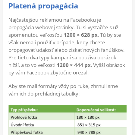
Platená propagácia
Najčastejšou reklamou na Facebooku je
propagácia webovej stránky. Tu si vystačíte s už
spomenutou veľkosťou
1200 × 628 px
. Tú by ste
však nemali použiť v prípade, kedy chcete
propagovať udalosť alebo získať nových fanúšikov.
Pre tieto dva typy kampaní sa používa obrázok
nižší, a to vo veľkosti
1200 × 444 px
. Vyšší obrázok
by vám Facebook zbytočne orezal.
Aby ste mali formáty vždy po ruke, zhrnuli sme
vám ich do prehľadnej tabuľky: