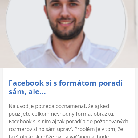
Facebook si s formátom poradí
sám, ale...
Na úvod je potreba poznamenať, že aj keď
použijete celkom nevhodný formát obrázku,
Facebook si s ním aj tak poradí a do požadovaných
rozmerov si ho sám upraví. Problém je v tom, že
taký obrázok môže byť, a väčšinou aj bude