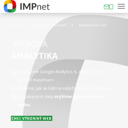
ÚVOD
AUDIT A KONTROLA WEBŮ
WEBOVÁ ANALYTIKA
WEBOVÁ
ANALYTIKA
Nastavíme Google Analytics 4, abyste z něj
vytěžili maximum
Zjistíme, jak se lidé na vašich stránkách chovají
Se získanými daty
zvýšíme výkon vašeho
webu
CHCI VÝKONNÝ WEB