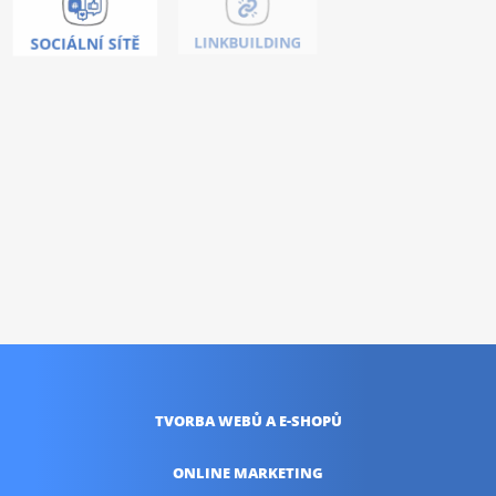
COPYWRITING
SOCIÁLNÍ SÍTĚ
LINKBUILDING
Nic vás neoslovilo ?
Umíme toho mnohem
více!
KONTAKTUJTE NÁS
TVORBA WEBŮ
A E-SHOPŮ
ONLINE
MARKETING