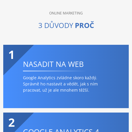
ONLINE MARKETING
3 DŮVODY
PROČ
1
NASADIT NA WEB
Google Analytics zvládne skoro každý.
Správně ho nastavit a vědět, jak s ním
pracovat, už je ale mnohem těžší.
2
GOOGLE ANALYTICS 4