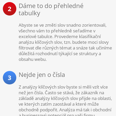
Dáme to do přehledné
2
tabulky
Abyste se ve změti slov snadno zorientovali,
všechno vám to přehledně seřadíme v
excelové tabulce. Provedeme klasifikační
analýzu klíčových slov, tzn. budete moci slovy
filtrovat dle různých témat a snáze tak učiníme
důležitá rozhodnutí týkající se struktury a
obsahu webu.
Nejde jen o čísla
3
Z analýzy klíčových slov byste si měli vzít více
než jen čísla. Často se stává, že zákazník na
základě analýzy klíčových slov přijde na oblasti,
ve kterých zatím zaostával a které může
obchodně podpořit. Analýza má tak i obchodní
a businessový potenciál pro vaši firmu.