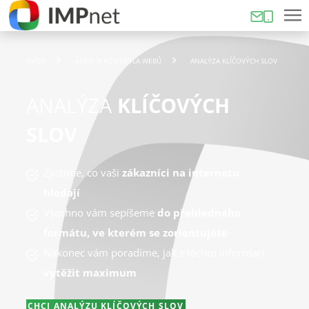
ÚVOD
AUDIT A KONTROLA WEBŮ
ANALÝZA KLÍČOVÝCH SLOV
ANALÝZA
KLÍČOVÝCH
SLOV
Zjistíme, co vaši
zákazníci na internetu
hledají
Všechno vám sepíšeme
do přehledného
formátu, ve kterém se zorientujete
Nakonec vám poradíme, jak z těchto informací
vytěžit maximum
CHCI ANALÝZU KLÍČOVÝCH SLOV