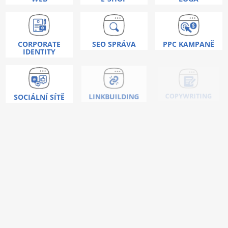
CORPORATE
SEO SPRÁVA
PPC KAMPANĚ
IDENTITY
COPYWRITING
SOCIÁLNÍ SÍTĚ
LINKBUILDING
Nic vás neoslovilo ?
Umíme toho mnohem
více!
KONTAKTUJTE NÁS