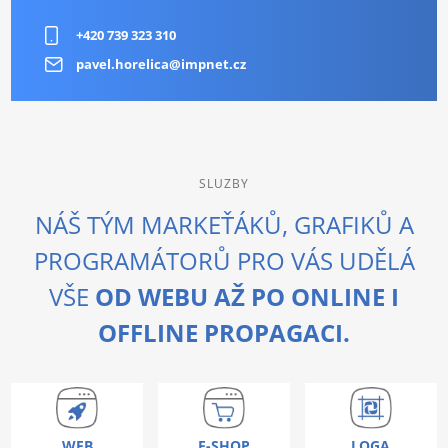
+420 739 323 310
pavel.horelica@impnet.cz
SLUZBY
NÁŠ TÝM MARKEŤÁKŮ, GRAFIKŮ A
PROGRAMÁTORŮ PRO VÁS UDĚLÁ
VŠE
OD WEBU AŽ PO ONLINE I
OFFLINE PROPAGACI.
WEB
E-SHOP
LOGA