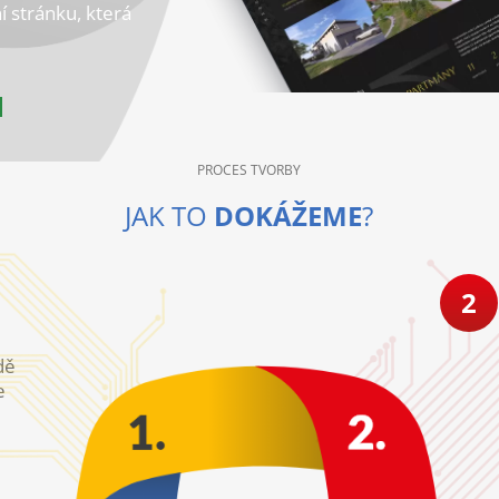
 stránku, která
PROCES TVORBY
JAK TO
DOKÁŽEME
?
2
dě
e