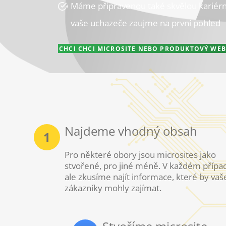
Máme připravenou také skvělou kariérní
vaše uchazeče zaujme na první pohled
CHCI CHCI MICROSITE NEBO PRODUKTOVÝ WEB
Najdeme vhodný obsah
1
Pro některé obory jsou microsites jako
stvořené, pro jiné méně. V každém přípa
ale zkusíme najít informace, které by vaš
zákazníky mohly zajímat.