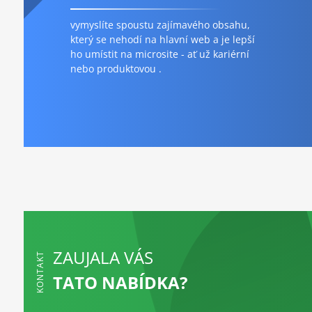
vymyslíte spoustu zajímavého obsahu,
který se nehodí na hlavní web a je lepší
ho umístit na microsite - ať už kariérní
nebo produktovou .
ZAUJALA VÁS
KONTAKT
TATO NABÍDKA?