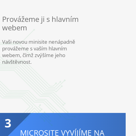
Provážeme ji s hlavním
webem
Vaši novou minisite nenápadně
provážeme s vaším hlavním
webem, čímž zvýšíme jeho
návštěvnost.
3
MICROSITE VYVÍJÍME NA