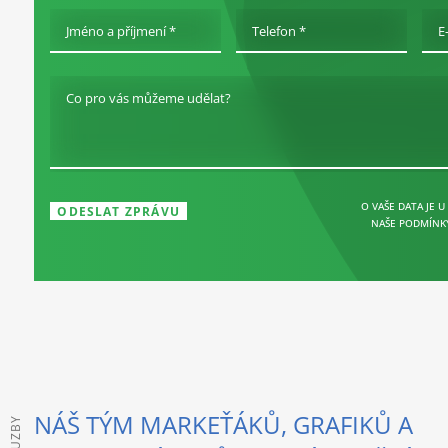
Jméno a příjmení *
Telefon *
E
Co pro vás můžeme udělat?
O VAŠE DATA JE U
NAŠE PODMÍNK
NÁŠ TÝM MARKEŤÁKŮ, GRAFIKŮ A
SLUZBY