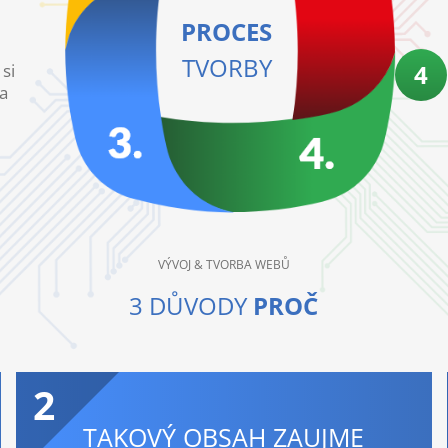
PROCES
TVORBY
4
si
 a
VÝVOJ & TVORBA WEBŮ
3 DŮVODY
PROČ
2
TAKOVÝ OBSAH ZAUJME