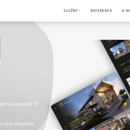
REFERENCE
O N
SLUŽBY
Y
dporu kampaně či
 s více obsahem