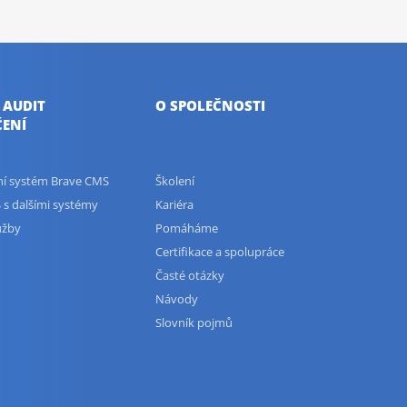
 AUDIT
O SPOLEČNOSTI
ENÍ
ční systém Brave CMS
Školení
 s dalšími systémy
Kariéra
užby
Pomáháme
Certifikace a spolupráce
Časté otázky
Návody
Slovník pojmů