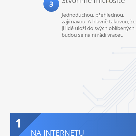
Stvoříme microsite
3
Jednoduchou, přehlednou,
zajímavou. A hlavně takovou, že 
ji lidé uloží do svých oblíbených
budou se na ni rádi vracet.
1
NA INTERNETU