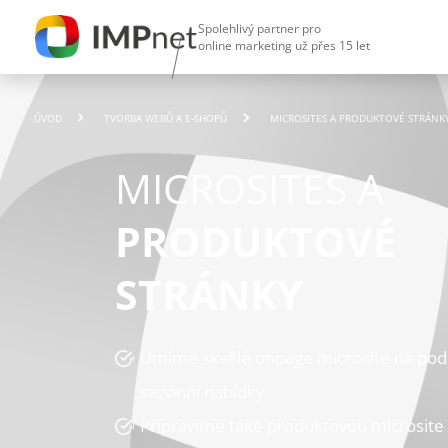
Spolehlivý partner pro
online marketing už přes 15 let
ÚVOD
TVORBA WEBŮ A E-SHOPŮ
MICROSITES A PRODUKTOVÉ STRÁNK
MICROSITES A
PRODUKTOVÉ
STRÁNKY
Umíme skvělé onpage microsite na po
sezónní nabídky
Připravíme také produktovou microsite