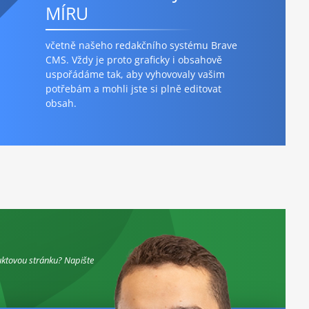
MÍRU
včetně našeho redakčního systému Brave
CMS. Vždy je proto graficky i obsahově
uspořádáme tak, aby vyhovovaly vašim
potřebám a mohli jste si plně editovat
obsah.
uktovou stránku? Napište