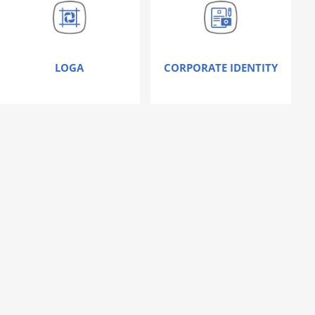
LOGA
CORPORATE IDENTITY
Nic vás neoslovilo ?
Umíme
toho mnohem více!
KONTAKTUJTE NÁS
COPYWRITING