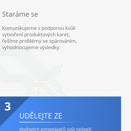
Staráme se
Komunikujeme s podporou kvůli
vytvoření produktových karet,
řešíme problémy se spárováním,
vyhodnocujeme výsledky.
3
UDĚLEJTE ZE
zbožových porovnávačů svůj nejlepší