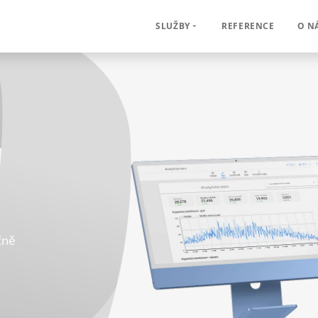
REFERENCE
O N
SLUŽBY
čně