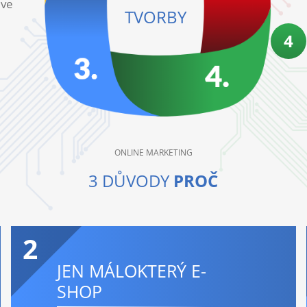
 ve
TVORBY
4
ONLINE MARKETING
3 DŮVODY
PROČ
2
JEN MÁLOKTERÝ E-
SHOP