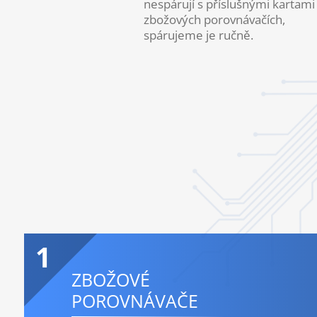
nespárují s příslušnými kartami
zbožových porovnávačích,
spárujeme je ručně.
1
ZBOŽOVÉ
POROVNÁVAČE