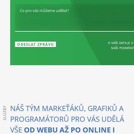
Co pro vás můžeme udělat?
O VAŠE DATA JE U
NAŠE PODMÍNK
NÁŠ TÝM MARKEŤÁKŮ, GRAFIKŮ A
SLUZBY
PROGRAMÁTORŮ PRO VÁS UDĚLÁ
VŠE
OD WEBU AŽ PO ONLINE I