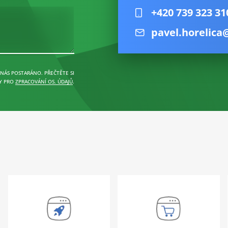
+420 739 323 31
pavel.horelica
 NÁS POSTARÁNO. PŘEČTĚTE SI
Y PRO
ZPRACOVÁNÍ OS. ÚDAJŮ
.