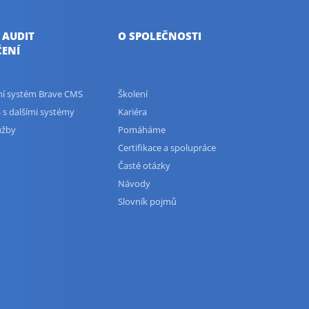
 AUDIT
O SPOLEČNOSTI
ENÍ
ční systém Brave CMS
Školení
 s dalšími systémy
Kariéra
užby
Pomáháme
Certifikace a spolupráce
Časté otázky
Návody
Slovník pojmů