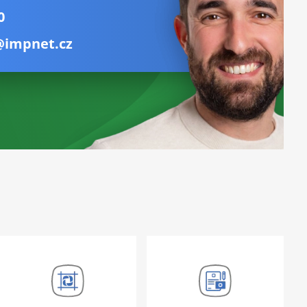
0
@impnet.cz