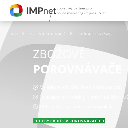
Spolehlivý partner pro
online marketing už přes 15 let
ÚVOD
AUDIT A KONTROLA WEBŮ
ZBOŽOVÉ POROVNÁVAČE
ZBOŽOVÉ
POROVNÁVAČE
Vyladíme váš XML feed k dokonalosti
Spárujeme produkty – automaticky i ru
Pohrajeme si s cenami za proklik
CHCI BÝT VIDĚT V POROVNÁVAČÍCH