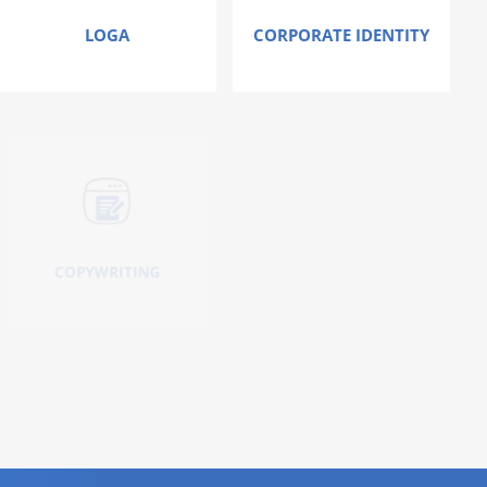
LOGA
CORPORATE IDENTITY
Nic vás neoslovilo ?
Umíme
toho mnohem více!
KONTAKTUJTE NÁS
COPYWRITING