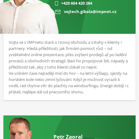
+420 604 420 284
vojtech.gibala@impnet.cz
Vojta se v IMPnetu stará o rozvoj obchodu a vztahy s klienty i
partnery. Hledá příležitosti, jak firmám pomoct růst – od
zviditelnění online prezentace, přes zvýšení prodejů až po ladění
procesů a obchodních strategií. Baví ho propojovat lidi, nápady a
příležitosti tak, aby z toho klienti získali co nejvíc.
Ve volném čase nejraději mizí do hor – na letní výšlapy, sjezdy na
horském kole nebo zimní lyžování. Když je možnost vyrazit k
vodě, rád chytne vítr do plachty na windsurfingu. Energii dobíjí i s
přáteli, nejlépe dál od pracovního shonu.
Petr Zaoral