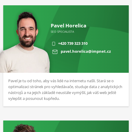
Pavel Horelica
SEO SPECIALISTA
+420 739 323 310
pavel.horelica@impnet.cz
Pavel je tu od toho, aby vás lidé na internetu našli. Stará se o
optimalizaci stránek pro vyhledávače, studuje data z analytických
nástrojů a na jejich základě neustále vymýšlí, jak váš web ještě
vylepšit a posunout kupředu.