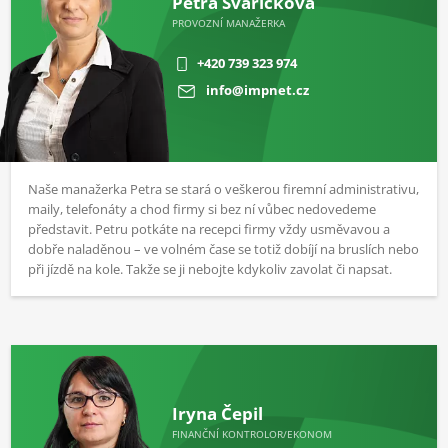
Petra Švaříčková
PROVOZNÍ MANAŽERKA
+420 739 323 974
info@impnet.cz
Naše manažerka Petra se stará o veškerou firemní administrativu,
maily, telefonáty a chod firmy si bez ní vůbec nedovedeme
představit. Petru potkáte na recepci firmy vždy usměvavou a
dobře naladěnou – ve volném čase se totiž dobíjí na bruslích nebo
při jízdě na kole. Takže se ji nebojte kdykoliv zavolat či napsat.
Iryna Čepil
FINANČNÍ KONTROLOR/EKONOM