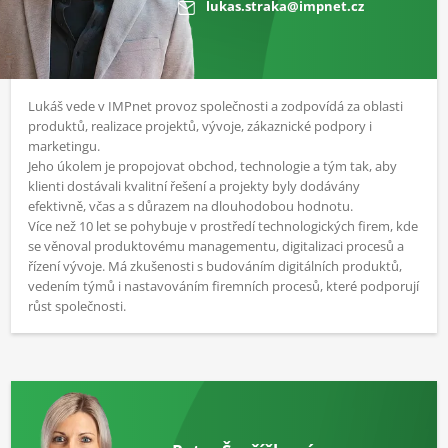
lukas.straka@impnet.cz
Lukáš vede v IMPnet provoz společnosti a zodpovídá za oblasti
produktů, realizace projektů, vývoje, zákaznické podpory i
marketingu.
Jeho úkolem je propojovat obchod, technologie a tým tak, aby
klienti dostávali kvalitní řešení a projekty byly dodávány
efektivně, včas a s důrazem na dlouhodobou hodnotu.
Více než 10 let se pohybuje v prostředí technologických firem, kde
se věnoval produktovému managementu, digitalizaci procesů a
řízení vývoje. Má zkušenosti s budováním digitálních produktů,
vedením týmů i nastavováním firemních procesů, které podporují
růst společnosti.