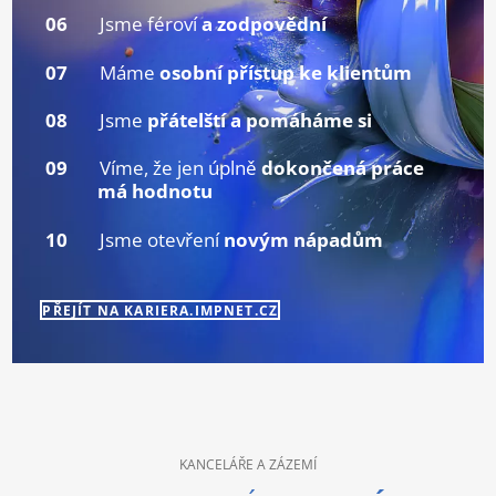
06
Jsme féroví
a zodpovědní
07
Máme
osobní přístup ke klientům
08
Jsme
přátelští a pomáháme si
09
Víme, že jen úplně
dokončená práce
má hodnotu
10
Jsme otevření
novým nápadům
PŘEJÍT NA KARIERA.IMPNET.CZ
KANCELÁŘE A ZÁZEMÍ