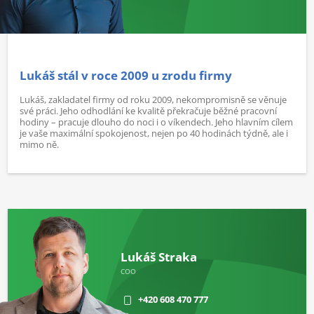
Lukáš stál v roce 2009 u zrodu firmy
Lukáš, zakladatel firmy od roku 2009, nekompromisně se věnuje
své práci. Jeho odhodlání ke kvalitě překračuje běžné pracovní
hodiny – pracuje dlouho do noci i o víkendech. Jeho hlavním cílem
je vaše maximální spokojenost, nejen po 40 hodinách týdně, ale i
mimo ně.
Lukáš Straka
COO
+420 608 470 777