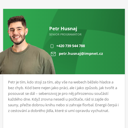
Petr Husnaj
SENIOR PROGRAMÁTOR
+420 739 544 788
petr.husnaj@impnet.cz
Petr je tím, kdo stojí za tím, aby vše na webech běželo hladce a
bez chyb. Kód bere nejen jako práci, ale i jako způsob, jak tvořit a
posouvat se dál – seberozvoj je pro něj přirozenou součástí
každého dne. Když zrovna nesedí u počítače, rád si zajde do
sauny, přečte dobrou knihu nebo si zahraje florbal. Energii čerpá i
z cestování a dobrého jídla, které si umí opravdu vychutnat.