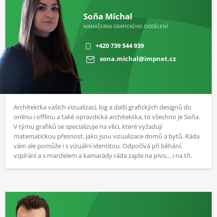
Soňa Míchal
MANAŽERKA GRAFICKÉHO ODDĚLENÍ
+420 739 544 939
sona.michal@impnet.cz
Architektka vašich vizualizací, log a další grafických designů do
onlinu i offlinu a také opravdická architektka, to všechno je Soňa.
V týmu grafiků se specializuje na věci, které vyžadují
matematickou přesnost, jako jsou vizualizace domů a bytů. Ráda
vám ale pomůže i s vizuální identitou. Odpočívá při běhání,
vzpírání a s manželem a kamarády ráda zajde na pivo,…i na tři.