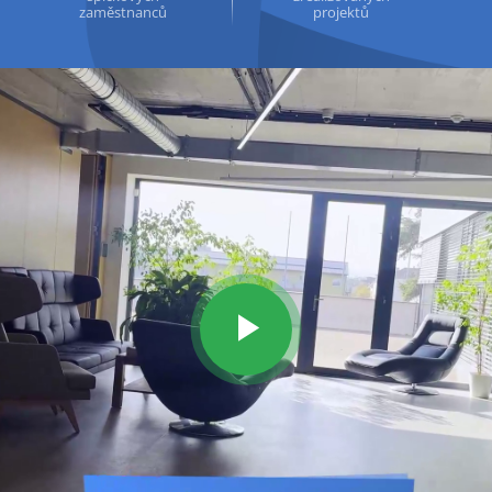
zaměstnanců
projektů