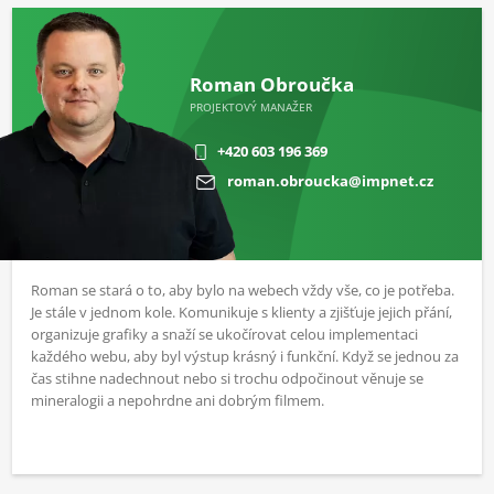
Roman Obroučka
PROJEKTOVÝ MANAŽER
+420 603 196 369
roman.obroucka@impnet.cz
Roman se stará o to, aby bylo na webech vždy vše, co je potřeba.
Je stále v jednom kole. Komunikuje s klienty a zjišťuje jejich přání,
organizuje grafiky a snaží se ukočírovat celou implementaci
každého webu, aby byl výstup krásný i funkční. Když se jednou za
čas stihne nadechnout nebo si trochu odpočinout věnuje se
mineralogii a nepohrdne ani dobrým filmem.