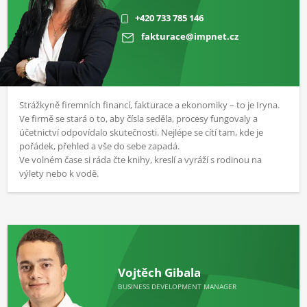
+420 733 785 146
fakturace@impnet.cz
Strážkyně firemních financí, fakturace a ekonomiky – to je Iryna.
Ve firmě se stará o to, aby čísla seděla, procesy fungovaly a
účetnictví odpovídalo skutečnosti. Nejlépe se cítí tam, kde je
pořádek, přehled a vše do sebe zapadá.
Ve volném čase si ráda čte knihy, kreslí a vyráží s rodinou na
výlety nebo k vodě.
Vojtěch Gibala
BUSINESS DEVELOPMENT MANAGER