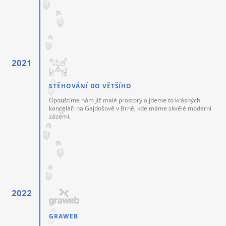
STĚHOVÁNÍ DO VĚTŠÍHO
Opouštíme nám již malé prostory a jdeme to krásných
kanceláři na Gajdošově v Brně, kde máme skvělé moderní
zázemí.
GRAWEB