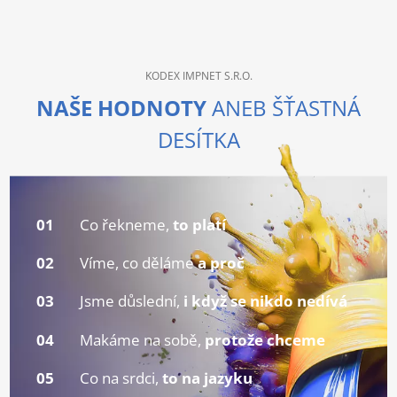
KODEX IMPNET S.R.O.
NAŠE HODNOTY
ANEB ŠŤASTNÁ
DESÍTKA
01
Co řekneme,
to platí
02
Víme, co děláme
a proč
03
Jsme důslední,
i když se nikdo nedívá
04
Makáme na sobě,
protože chceme
05
Co na srdci,
to na jazyku