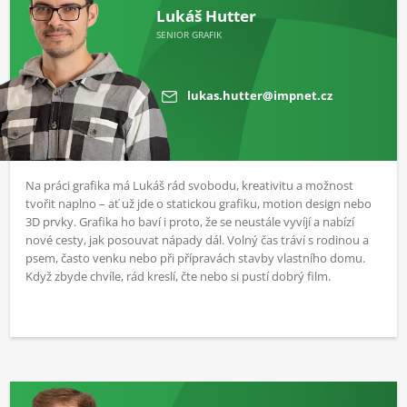
Lukáš Hutter
SENIOR GRAFIK
lukas.hutter@impnet.cz
Na práci grafika má Lukáš rád svobodu, kreativitu a možnost
tvořit naplno – ať už jde o statickou grafiku, motion design nebo
3D prvky. Grafika ho baví i proto, že se neustále vyvíjí a nabízí
nové cesty, jak posouvat nápady dál. Volný čas tráví s rodinou a
psem, často venku nebo při přípravách stavby vlastního domu.
Když zbyde chvíle, rád kreslí, čte nebo si pustí dobrý film.