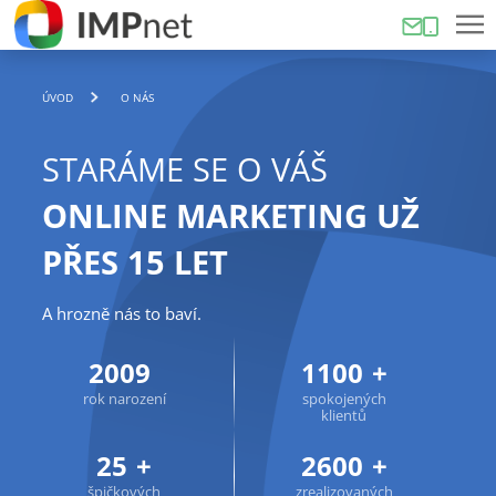
ÚVOD
O NÁS
STARÁME SE O VÁŠ
ONLINE MARKETING UŽ
PŘES 15 LET
A hrozně nás to baví.
2009
1100
+
rok narození
spokojených
klientů
25
+
2600
+
špičkových
zrealizovaných