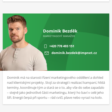
Dominik Bezděk
MARKETINGOVÝ MANAŽER
+420 778 493 151
dominik.bezdek@impnet.cz
Dominik má na starosti řízení marketingového oddělení a dohled
nad klientskými projekty. Stojí za strategií i realizací kampaní, hlídá
termíny, koordinuje tým a stará se o to, aby vše do sebe zapadalo
– stejně jako jednotlivé části marketingu, který ho baví v celé jeho
šíři. Energii čerpá při sportu – rád cvičí, plave nebo vyrazí na kolo.