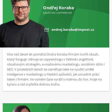
Ondřej Koraba
KREATIVNÍ COPYWRITER
ondrej.koraba@impnet.cz
Více než deset let pomáhá Ondra Koraba firmám tvořit obsah,
který funguje. Věnuje se copywritingu v češtině i angličtině,
obsahovým strategiím, e-mailovému marketingu, sociálním sítím i
SEO. V posledních letech se zaměřuje také na využití umělé
inteligence v marketingu a hledání způsobů, jak usnadnit práci
lidem i firmám. Ve volném čase vyráží s rodinou do hor, hraje na
kytaru a rád si přečte dobrou knihu.