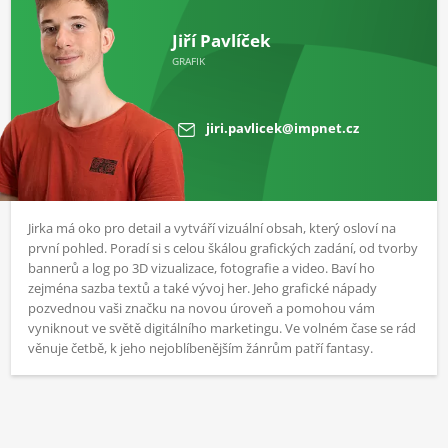
Jiří Pavlíček
GRAFIK
jiri.pavlicek@impnet.cz
Jirka má oko pro detail a vytváří vizuální obsah, který osloví na
první pohled. Poradí si s celou škálou grafických zadání, od tvorby
bannerů a log po 3D vizualizace, fotografie a video. Baví ho
zejména sazba textů a také vývoj her. Jeho grafické nápady
pozvednou vaši značku na novou úroveň a pomohou vám
vyniknout ve světě digitálního marketingu. Ve volném čase se rád
věnuje četbě, k jeho nejoblíbenějším žánrům patří fantasy.