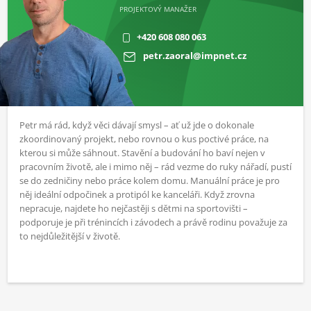
PROJEKTOVÝ MANAŽER
+420 608 080 063
petr.zaoral@impnet.cz
Petr má rád, když věci dávají smysl – ať už jde o dokonale
zkoordinovaný projekt, nebo rovnou o kus poctivé práce, na
kterou si může sáhnout. Stavění a budování ho baví nejen v
pracovním životě, ale i mimo něj – rád vezme do ruky nářadí, pustí
se do zedničiny nebo práce kolem domu. Manuální práce je pro
něj ideální odpočinek a protipól ke kanceláři. Když zrovna
nepracuje, najdete ho nejčastěji s dětmi na sportovišti –
podporuje je při trénincích i závodech a právě rodinu považuje za
to nejdůležitější v životě.