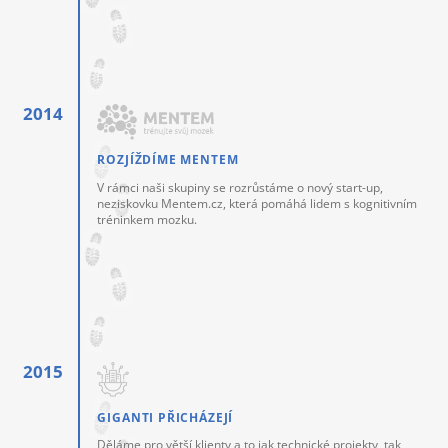
ROZJÍŽDÍME MENTEM
V rámci naši skupiny se rozrůstáme o nový start-up,
neziskovku Mentem.cz, která pomáhá lidem s kognitivním
tréninkem mozku.
GIGANTI PŘICHÁZEJÍ
Děláme pro větší klienty a to jak technické projekty, tak