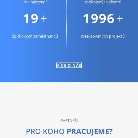
rok narození
spokojených klientů
24
2542
+
+
špičkových zaměstnanců
zrealizovaných projektů
VÍCE O NÁS
PARTNEŘI
PRO KOHO
PRACUJEME?