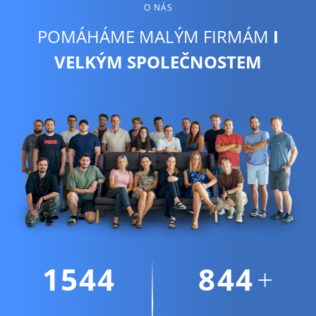
O NÁS
POMÁHÁME MALÝM FIRMÁM
I
VELKÝM SPOLEČNOSTEM
1964
1075
+