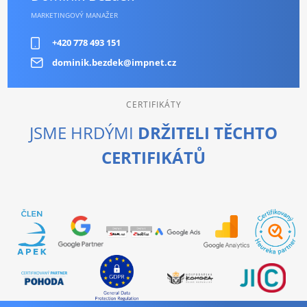
MARKETINGOVÝ MANAŽER
+420 778 493 151
dominik.bezdek@impnet.cz
CERTIFIKÁTY
JSME HRDÝMI
DRŽITELI TĚCHTO
CERTIFIKÁTŮ