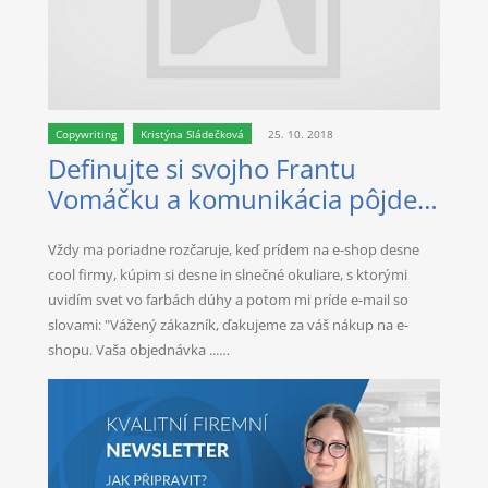
Copywriting
Kristýna Sládečková
25. 10. 2018
Definujte si svojho Frantu
Vomáčku a komunikácia pôjde
lepšie
Vždy ma poriadne rozčaruje, keď prídem na e-shop desne
cool firmy, kúpim si desne in slnečné okuliare, s ktorými
uvidím svet vo farbách dúhy a potom mi príde e-mail so
slovami: "Vážený zákazník, ďakujeme za váš nákup na e-
shopu. Vaša objednávka ...…