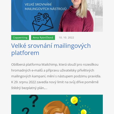
Copywriting
Anna Rybníčková
10. 10. 2022
Velké srovnání mailingových
platforem
Oblíbená platforma Mailchimp, která slouží pro rozesílkou
hromadných e-mailů a přípravu uživatelsky přívětivých
mailingových kampaní, mění s nástupem podzimu pravidla.
K 29. srpnu 2022 zavedla nový limit na svůj dříve poměrně
štědrý bezplatný plán,…