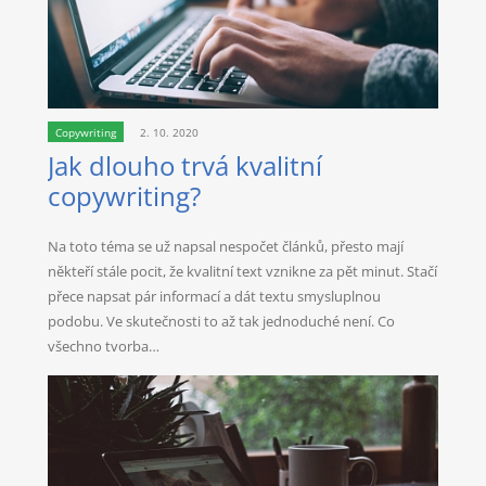
Copywriting
2. 10. 2020
Jak dlouho trvá kvalitní
copywriting?
Na toto téma se už napsal nespočet článků, přesto mají
někteří stále pocit, že kvalitní text vznikne za pět minut. Stačí
přece napsat pár informací a dát textu smysluplnou
podobu. Ve skutečnosti to až tak jednoduché není. Co
všechno tvorba…