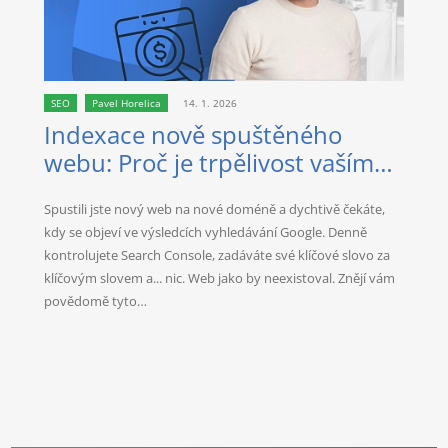
SEO
Pavel Horelica
14. 1. 2026
Indexace nově spuštěného
webu: Proč je trpělivost vaším
nejlepším spojencem?
Spustili jste nový web na nové doméně a dychtivě čekáte,
kdy se objeví ve výsledcích vyhledávání Google. Denně
kontrolujete Search Console, zadáváte své klíčové slovo za
klíčovým slovem a... nic. Web jako by neexistoval. Znějí vám
povědomě tyto…