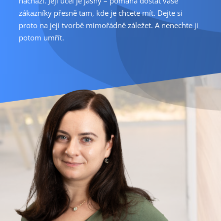
nachází. Její účel je jasný – pomáhá dostat vaše
zákazníky přesně tam, kde je chcete mít. Dejte si
proto na její tvorbě mimořádně záležet. A nenechte ji
potom umřít.