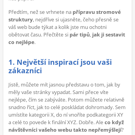
Předtím, než se vrhnete na
přípravu stromové
struktury
, nejdříve si ujasněte, čeho přesně se
váš web bude týkat a kolik jste mu ochotni
obětovat času. Přečtěte si
pár tipů
,
jak ji sestavit
co nejlépe
.
1. Největší inspirací jsou vaši
zákazníci
Jistě, můžete mít jasnou představu o tom, jak by
měly vaše stránky vypadat. Sami přece víte
nejlépe, čím se zabýváte. Potom můžete relativně
snadno říct, jak to celé poskládat dohromady. Sem
umístíte kategorii X, do ní vnoříte podkategorii XY
a celé to povede k finální XYZ. Dobře. Ale
co když
návštěvníci vašeho webu takto nepřemýšlejí
?