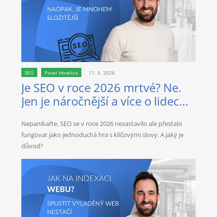
SEO
Pavel Horelica
11. 3. 2026
Je SEO v roce 2026 mrtvé? Ne.
Jen je náročnější a více o lidech
než kdy dřív.
Nepanikařte, SEO se v roce 2026 nezastavilo ale přestalo
fungovat jako jednoduchá hra s klíčovými slovy. A jaký je
důvod?