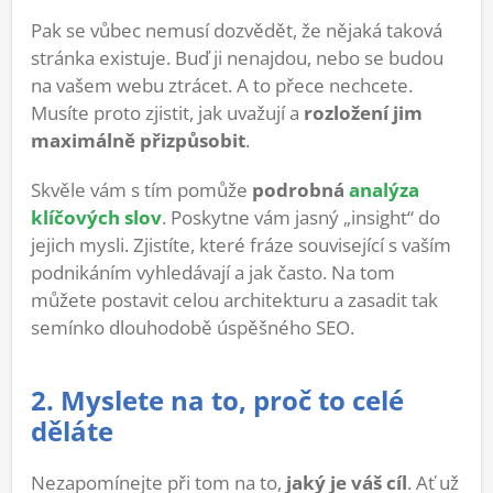
Pak se vůbec nemusí dozvědět, že nějaká taková
stránka existuje. Buď ji nenajdou, nebo se budou
na vašem webu ztrácet. A to přece nechcete.
Musíte proto zjistit, jak uvažují a
rozložení jim
maximálně přizpůsobit
.
Skvěle vám s tím pomůže
podrobná
analýza
klíčových slov
. Poskytne vám jasný „insight“ do
jejich mysli. Zjistíte, které fráze související s vaším
podnikáním vyhledávají a jak často. Na tom
můžete postavit celou architekturu a zasadit tak
semínko dlouhodobě úspěšného SEO.
2. Myslete na to, proč to celé
děláte
Nezapomínejte při tom na to,
jaký je váš cíl
. Ať už