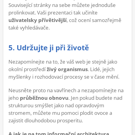
Související stránky na sebe můžete jednoduše
prolinkovat. Vaši prezentaci tak učiníte
uživatelsky přívětivější
, což ocení samozřejmě
také vyhledávače.
5. Udržujte ji při životě
Nezapomínejte na to, že váš web je stejně jako
okolní prostředí
živý organismus
. Lidé, jejich
myšlenky i rozhodovací procesy se v čase mění.
Neusněte proto na vavřínech a nezapomínejte na
jeho
průběžnou obnovu
. Jen pokud budete nad
strukturou smýšlet jako nad opravdovým
stromem, můžete mu pomoci plodit ovoce a
zajistit dlouhodobou prosperitu.
A jak je na tom informační architektura