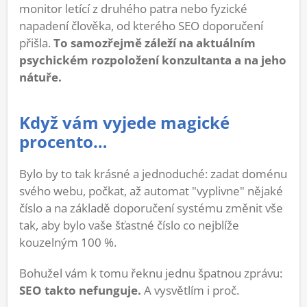
monitor letící z druhého patra nebo fyzické
napadení člověka, od kterého SEO doporučení
přišla.
To samozřejmě záleží na aktuálním
psychickém rozpoložení konzultanta a na jeho
nátuře.
Když vám vyjede magické
procento…
Bylo by to tak krásné a jednoduché: zadat doménu
svého webu, počkat, až automat "vyplivne" nějaké
číslo a na základě doporučení systému změnit vše
tak, aby bylo vaše šťastné číslo co nejblíže
kouzelným 100 %.
Bohužel vám k tomu řeknu jednu špatnou zprávu:
SEO takto nefunguje.
A vysvětlím i proč.