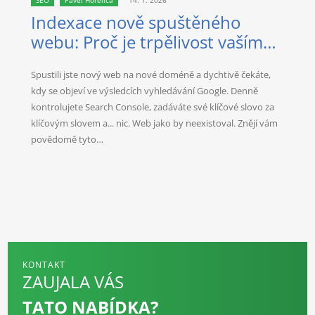
SEO
Pavel Horelica
14. 1. 2026
Indexace nově spuštěného
webu: Proč je trpělivost vaším
nejlepším spojencem?
Spustili jste nový web na nové doméně a dychtivě čekáte,
kdy se objeví ve výsledcích vyhledávání Google. Denně
kontrolujete Search Console, zadáváte své klíčové slovo za
klíčovým slovem a... nic. Web jako by neexistoval. Znějí vám
povědomě tyto…
KONTAKT
ZAUJALA VÁS
TATO NABÍDKA?