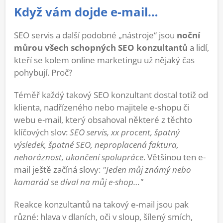
Když vám dojde e-mail…
SEO servis a další podobné „nástroje“ jsou
noční
můrou všech schopných SEO konzultantů
a lidí,
kteří se kolem online marketingu už nějaký čas
pohybují. Proč?
Téměř každý takový SEO konzultant dostal totiž od
klienta, nadřízeného nebo majitele e-shopu či
webu e-mail, který obsahoval některé z těchto
klíčových slov:
SEO servis, xx procent, špatný
výsledek, špatné SEO, neproplacená faktura,
nehoráznost, ukončení spolupráce
. Většinou ten e-
mail ještě začíná slovy:
"Jeden můj známý nebo
kamarád se díval na můj e-shop…"
Reakce konzultantů na takový e-mail jsou pak
různé: hlava v dlaních, oči v sloup, šílený smích,