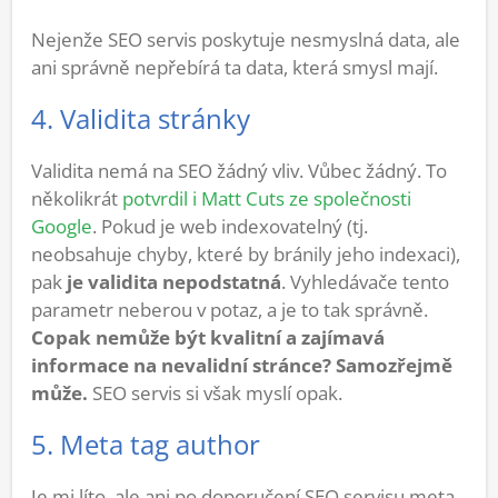
Nejenže SEO servis poskytuje nesmyslná data, ale
ani správně nepřebírá ta data, která smysl mají.
4. Validita stránky
Validita nemá na SEO žádný vliv. Vůbec žádný. To
několikrát
potvrdil i Matt Cuts ze společnosti
Google
. Pokud je web indexovatelný (tj.
neobsahuje chyby, které by bránily jeho indexaci),
pak
je validita nepodstatná
. Vyhledávače tento
parametr neberou v potaz, a je to tak správně.
Copak nemůže být kvalitní a zajímavá
informace na nevalidní stránce? Samozřejmě
může.
SEO servis si však myslí opak.
5. Meta tag author
Je mi líto, ale ani po doporučení SEO servisu meta