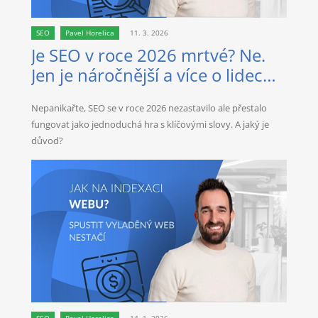
SEO
Pavel Horelica
11. 3. 2026
Je SEO v roce 2026 mrtvé? Ne.
Jen je náročnější a více o lidech
než kdy dřív.
Nepanikařte, SEO se v roce 2026 nezastavilo ale přestalo
fungovat jako jednoduchá hra s klíčovými slovy. A jaký je
důvod?