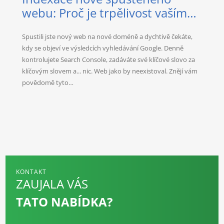
webu: Proč je trpělivost vaším
nejlepším spojencem?
Spustili jste nový web na nové doméně a dychtivě čekáte,
kdy se objeví ve výsledcích vyhledávání Google. Denně
kontrolujete Search Console, zadáváte své klíčové slovo za
klíčovým slovem a... nic. Web jako by neexistoval. Znějí vám
povědomě tyto…
KONTAKT
ZAUJALA VÁS
TATO NABÍDKA?