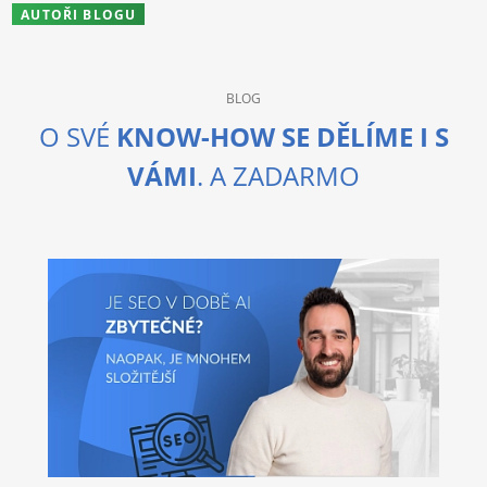
AUTOŘI BLOGU
BLOG
O SVÉ
KNOW-HOW SE DĚLÍME I S
VÁMI
. A ZADARMO