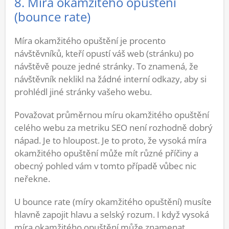
8. Míra okamžitého opuštění
(bounce rate)
Míra okamžitého opuštění je procento
návštěvníků, kteří opustí váš web (stránku) po
návštěvě pouze jedné stránky. To znamená, že
návštěvník neklikl na žádné interní odkazy, aby si
prohlédl jiné stránky vašeho webu.
Považovat průměrnou míru okamžitého opuštění
celého webu za metriku SEO není rozhodně dobrý
nápad. Je to hloupost. Je to proto, že vysoká míra
okamžitého opuštění může mít různé příčiny a
obecný pohled vám v tomto případě vůbec nic
neřekne.
U bounce rate (míry okamžitého opuštění) musíte
hlavně zapojit hlavu a selský rozum. I když vysoká
míra okamžitého opuštění může znamenat