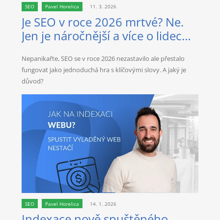
SEO
Pavel Horelica
11. 3. 2026
Je SEO v roce 2026 mrtvé? Ne.
Jen je náročnější a více o lidech
než kdy dřív.
Nepanikařte, SEO se v roce 2026 nezastavilo ale přestalo
fungovat jako jednoduchá hra s klíčovými slovy. A jaký je
důvod?
SEO
Pavel Horelica
14. 1. 2026
Indexace nově spuštěného