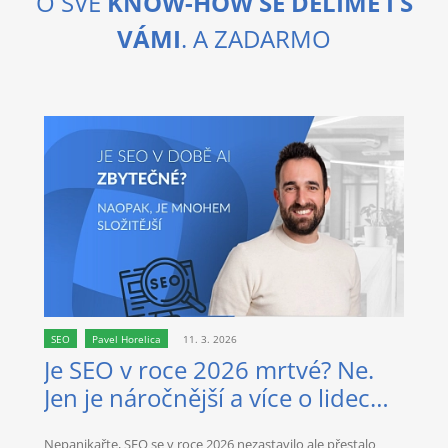
O SVÉ
KNOW-HOW SE DĚLÍME I S
VÁMI
. A ZADARMO
SEO
Pavel Horelica
11. 3. 2026
Je SEO v roce 2026 mrtvé? Ne.
Jen je náročnější a více o lidech
než kdy dřív.
Nepanikařte, SEO se v roce 2026 nezastavilo ale přestalo