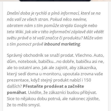
Dnešní doba je rychlá a plná informací, které se na
nás valí ze všech stran. Pokud něco nevíme,
obratem nám s tím pomůže strejda Google nebo
teta Wiki. Jak ale v této informační záplavě dát vědět
světu právě o té vaší značce či produktu? Může vám
s tím pomoct právě
inbound marketing
.
Správný obchodník se snaží prodat. Všechno. Auto,
dům, notebook, babičku…no dobře, babičku asi ne,
ale to ostatní ano. Jak ale zajistit, aby zákazníka,
který sedí doma u monitoru, upoutala zrovna vaše
prezentace, když stejný produkt nabízí i 150
dalších?
Přestaňte prodávat a začněte
pomáhat
. Uvidíte, že zákazníci budou přibývat.
Sice to nějakou dobu potrvá, ale nakonec zjistíte,
že to mělo smysl.