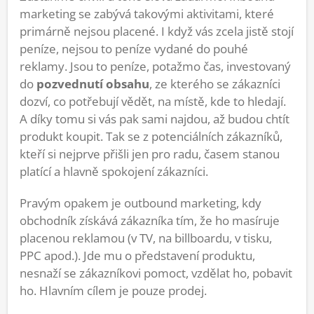
marketing se zabývá takovými aktivitami, které
primárně nejsou placené. I když vás zcela jistě stojí
peníze, nejsou to peníze vydané do pouhé
reklamy. Jsou to peníze, potažmo čas, investovaný
do
pozvednutí obsahu
, ze kterého se zákazníci
dozví, co potřebují vědět, na místě, kde to hledají.
A díky tomu si vás pak sami najdou, až budou chtít
produkt koupit. Tak se z potenciálních zákazníků,
kteří si nejprve přišli jen pro radu, časem stanou
platící a hlavně spokojení zákazníci.
Pravým opakem je outbound marketing, kdy
obchodník získává zákazníka tím, že ho masíruje
placenou reklamou (v TV, na billboardu, v tisku,
PPC apod.). Jde mu o představení produktu,
nesnaží se zákazníkovi pomoct, vzdělat ho, pobavit
ho. Hlavním cílem je pouze prodej.