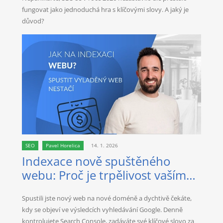
fungovat jako jednoduchá hra s klíčovými slovy. A jaký je
důvod?
SEO
Pavel Horelica
14. 1. 2026
Indexace nově spuštěného
webu: Proč je trpělivost vaším
nejlepším spojencem?
Spustili jste nový web na nové doméně a dychtivě čekáte,
kdy se objeví ve výsledcích vyhledávání Google. Denně
kontrolujete Search Console, zadáváte své klíčové slovo za