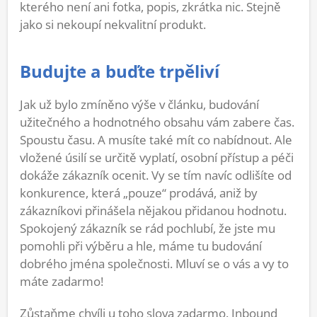
kterého není ani fotka, popis, zkrátka nic. Stejně
jako si nekoupí nekvalitní produkt.
Budujte a buďte trpěliví
Jak už bylo zmíněno výše v článku, budování
užitečného a hodnotného obsahu vám zabere čas.
Spoustu času. A musíte také mít co nabídnout. Ale
vložené úsilí se určitě vyplatí, osobní přístup a péči
dokáže zákazník ocenit. Vy se tím navíc odlišíte od
konkurence, která „pouze“ prodává, aniž by
zákazníkovi přinášela nějakou přidanou hodnotu.
Spokojený zákazník se rád pochlubí, že jste mu
pomohli při výběru a hle, máme tu budování
dobrého jména společnosti. Mluví se o vás a vy to
máte zadarmo!
Zůstaňme chvíli u toho slova zadarmo. Inbound