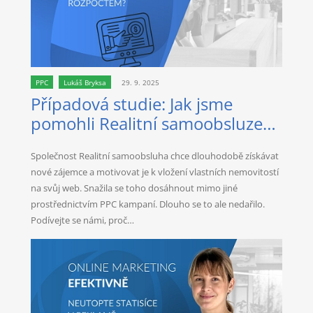
PPC
Lukáš Bryksa
29. 9. 2025
Případová studie: Jak jsme
pomohli Realitní samoobsluze
přivést nové klienty pomocí PPC
Společnost Realitní samoobsluha chce dlouhodobě získávat
nové zájemce a motivovat je k vložení vlastních nemovitostí
na svůj web. Snažila se toho dosáhnout mimo jiné
prostřednictvím PPC kampaní. Dlouho se to ale nedařilo.
Podívejte se námi, proč…