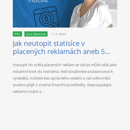
PPC
Jana Sýkorová
7. 9. 2023
Jak neutopit statisíce v
placených reklamách aneb 5
praktických tipů pro efektivní
Vstoupit do světa placených reklam se občas může zdát jako
online marketing
riskantní krok do neznáma. Než dosáhnete požadovaných
výsledků, můžete bez správného vedení a rad odborníků
snadno přijít o značné finanční prostředky. Nepropadejte
reklamní mánii a…