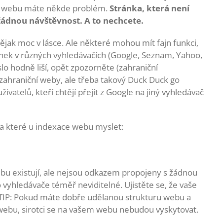
na webu máte někde problém.
Stránka, která není
ádnou návštěvnost. A to nechcete.
k moc v lásce. Ale některé mohou mít fajn funkci,
nek v různých vyhledávačích (Google, Seznam, Yahoo,
lo hodně liší, opět zpozorněte (zahraniční
zahraniční weby, ale třeba takový Duck Duck go
živatelů, kteří chtějí přejít z Google na jiný vyhledávač
na které u indexace webu myslet:
ebu existují, ale nejsou odkazem propojeny s žádnou
 vyhledávače téměř neviditelné. Ujistěte se, že vaše
. TIP: Pokud máte dobře udělanou strukturu webu a
 webu, sirotci se na vašem webu nebudou vyskytovat.