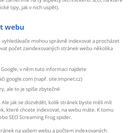
cké tipy, jak v nich uspět).
st webu
a, že vyhledávače mohou správně indexovat a procházet
ovat počet zaindexovaných stránek webu několika
Google, v něm tuto informaci najdete
či google.com (např. site:impnet.cz)
ry, ale to je spíše zbytečné
 Ale jak se dozvědět, kolik stránek byste měli mít
nek, které chcete indexovat, na webu máte. K tomu
 nebo SEO Screaming Frog spider.
stránek na vašem webu a počtem indexovaných