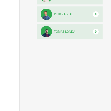
PETR ZAORAL
8
TOMÁŠ LONDA
0