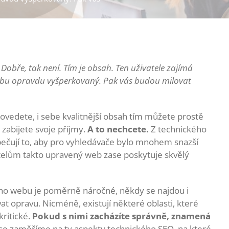
obře, tak není. Tím je obsah. Ten uživatele zajímá
ebu opravdu vyšperkovaný. Pak vás budou milovat
ovedete, i sebe kvalitnější obsah tím můžete prostě
m zabijete svoje příjmy.
A to nechcete.
Z technického
ečují to, aby pro vyhledávače bylo mnohem snazší
atelům takto upravený web zase poskytuje skvělý
ho webu je poměrně náročné, někdy se najdou i
 opravu. Nicméně, existují některé oblasti, které
kritické.
Pokud s nimi zacházíte správně, znamená
se zaměříme na ty aspekty technického SEO, na které