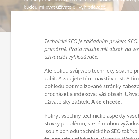
budou milovat uživatelé i vyhledávače.
Technické SEO je základním prvkem SEO. D
primárně. Proto musíte mít obsah na w
uživatelé i vyhledávače.
Ale pokud svůj web technicky špatně pr
zabít. A zabijete tím i návštěvnost. A tí
pohledu optimalizované stránky zabezp
procházet a indexovat váš obsah. Uživ
uživatelský zážitek.
A to chcete.
Pokrýt všechny technické aspekty vaše
stovky problémů, které mohou vyžadovat
jsou z pohledu technického SEO takřka 
to pro vás velké plus.
V tomto článku 