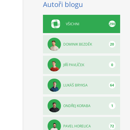
Autoři blogu
VŠICHNI
290
DOMINIK BEZDĚK
20
JIŘÍ PAVLÍČEK
0
LUKÁŠ BRYKSA
64
ONDŘEJ KORABA
1
PAVEL HORELICA
72