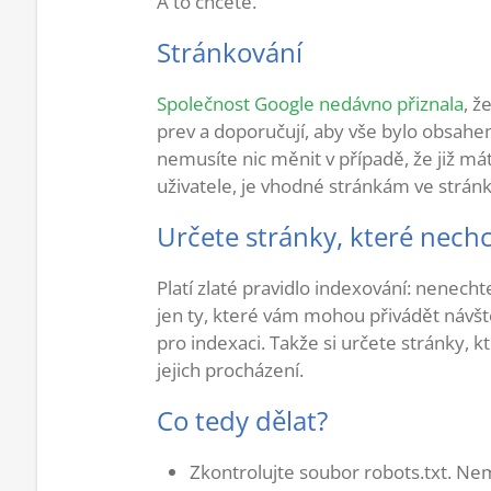
A to chcete.
Stránkování
Společnost Google nedávno přiznala
, ž
prev a doporučují, aby vše bylo obsahem 
nemusíte nic měnit v případě, že již m
uživatele, je vhodné stránkám ve stránk
Určete stránky, které nech
Platí zlaté pravidlo indexování: nenech
jen ty, které vám mohou přivádět návšt
pro indexaci. Takže si určete stránky,
jejich procházení.
Co tedy dělat?
Zkontrolujte soubor robots.txt. Ne