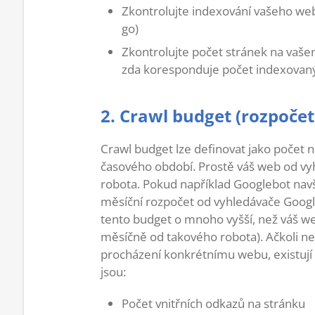
Zkontrolujte indexování vašeho we
go)
Zkontrolujte počet stránek na vaš
zda koresponduje počet indexovaný
2. Crawl budget (rozpočet
Crawl budget lze definovat jako počet
časového období. Prostě váš web od vyh
robota. Pokud například Googlebot navšt
měsíční rozpočet od vyhledávače Google 
tento budget o mnoho vyšší, než váš we
měsíčně od takového robota). Ačkoli nen
procházení konkrétnímu webu, existují d
jsou:
Počet vnitřních odkazů na stránku