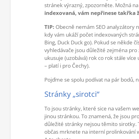
stránek výrazný, zpozorněte. Možná 
indexovaná, vám nepřinese takřka ž
TIP:
Obecně nemám SEO analyzátory něja
kdy vám ukáží počet indexovaných strá
Bing, Duck Duck go). Pokud se někde čís
vyhledávače jsou důležité zejména pro 
ukusuje (uzobává) rok co rok stále více u
– platí i pro Čechy).
Pojďme se spolu podívat na pár bodů, 
Stránky „sirotci“
To jsou stránky, které sice na vašem w
jinou stránkou. To znamená, že jsou pro
důležité stránky nejsou těmito sirotky
občas mrknete na interní prolinkování