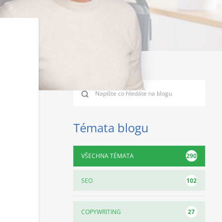
Témata blogu
290
VŠECHNA TÉMATA
102
SEO
27
COPYWRITING