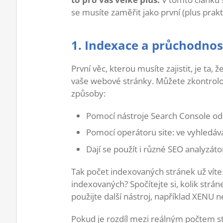
se musíte zaměřit jako první (plus prakti
1. Indexace a průchodno
První věc, kterou musíte zajistit, je t
vaše webové stránky. Můžete zkontrol
způsoby:
Pomocí nástroje Search Console od 
Pomocí operátoru site: ve vyhledáva
Dají se použít i různé SEO analyzáto
Tak počet indexovaných stránek už víte.
indexovaných? Spočítejte si, kolik strá
použijte další nástroj, například XENU
Pokud je rozdíl mezi reálným počtem 