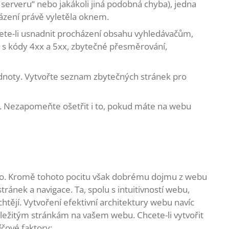
serveru“ nebo jakákoli jiná podobná chyba), jedna
ázení právě vyletěla oknem.
ete-li usnadnit procházení obsahu vyhledávačům,
 s kódy 4xx a 5xx, zbytečné přesměrování,
dnoty. Vytvořte seznam zbytečných stránek pro
 Nezapomeňte ošetřit i to, pokud máte na webu
dílo. Kromě tohoto pocitu však dobrému dojmu z webu
ánek a navigace. Ta, spolu s intuitivností webu,
htějí. Vytvoření efektivní architektury webu navíc
ežitým stránkám na vašem webu. Chcete-li vytvořit
íčové faktory: