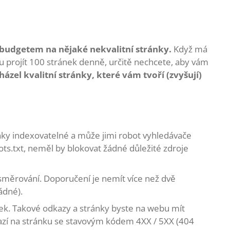
 budgetem na nějaké nekvalitní stránky.
Když má
projít 100 stránek denně, určitě nechcete, aby vám
ázel kvalitní stránky, které vám tvoří (zvyšují)
ánky indexovatelné a může jimi robot vyhledávače
ts.txt, neměl by blokovat žádné důležité zdroje
ěrování. Doporučení je nemít více než dvě
ádné).
ek. Takové odkazy a stránky byste na webu mít
azí na stránku se stavovým kódem 4XX / 5XX (404