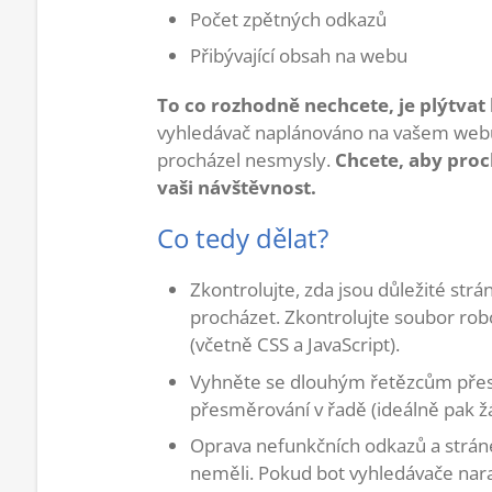
Počet zpětných odkazů
Přibývající obsah na webu
To co rozhodně nechcete, je plýtvat
vyhledávač naplánováno na vašem webu 
procházel nesmysly.
Chcete, aby proch
vaši návštěvnost.
Co tedy dělat?
Zkontrolujte, zda jsou důležité str
procházet. Zkontrolujte soubor robo
(včetně CSS a JavaScript).
Vyhněte se dlouhým řetězcům přesm
přesměrování v řadě (ideálně pak ž
Oprava nefunkčních odkazů a strán
neměli. Pokud bot vyhledávače nar