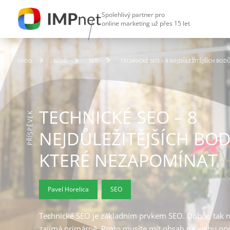
Spolehlivý partner pro
online marketing už přes 15 let
ÚVOD
BLOG
SEO
TECHNICKÉ SEO – 8 NEJDŮLEŽITĚJŠÍCH BOD
TECHNICKÉ SEO – 8
PŘÍSPĚVEK
NEJDŮLEŽITĚJŠÍCH BO
KTERÉ NEZAPOMÍNAT
Pavel Horelica
SEO
Technické SEO je základním prvkem SEO. Dobře, tak ne
zajímá primárně. Proto musíte mít obsah na webu op