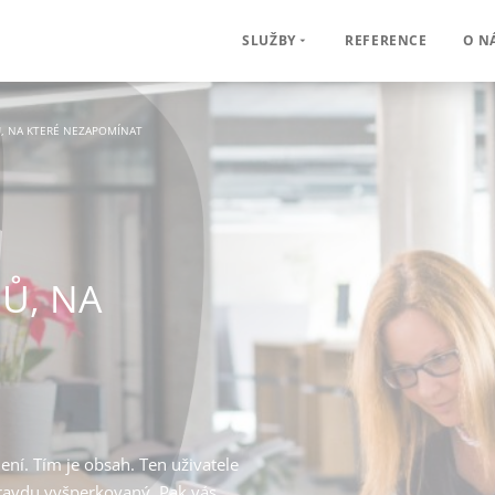
REFERENCE
O N
SLUŽBY
Ů, NA KTERÉ NEZAPOMÍNAT
DŮ, NA
ní. Tím je obsah. Ten uživatele
ravdu vyšperkovaný. Pak vás