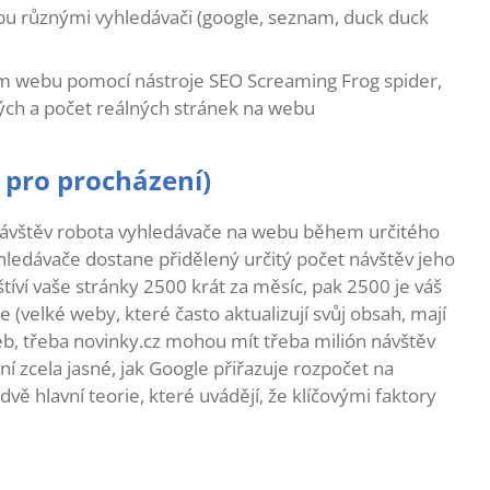
bu různými vyhledávači (google, seznam, duck duck
em webu pomocí nástroje SEO Screaming Frog spider,
ch a počet reálných stránek na webu
 pro procházení)
 návštěv robota vyhledávače na webu během určitého
ledávače dostane přidělený určitý počet návštěv jeho
íví vaše stránky 2500 krát za měsíc, pak 2500 je váš
(velké weby, které často aktualizují svůj obsah, mají
b, třeba novinky.cz mohou mít třeba milión návštěv
í zcela jasné, jak Google přiřazuje rozpočet na
vě hlavní teorie, které uvádějí, že klíčovými faktory