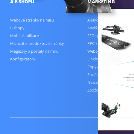
A E-SHOPŮ
MARKETING
Webové stránky na míru
Analýza klíčových slov
E-shopy
Analýza použitelnosti web
Mobilní aplikace
SEO správa a analýzy
Microsite, produktové stránky
PPC kampaně
Magazíny a portály na míru
Webová analytika
Konfigurátory
Linkbuilding
Copywriting
Sociální sítě
Newslettery
Zbožové porovnávače