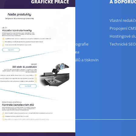
GRAFICKÉ PRÁCE
A DOPORUČ
Logo a logomanuál
Vlastní redak
u, UX audit
Corporate identity
Propojení CMS
3D modely a vizualizace
Hostingové sl
Produktové a firemní fotografie
Technické SEO
Animovaná a firemní videa
Grafika firemních materiálů a tiskovin