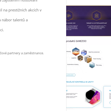
a zajištěním hostování
il na prestižních akcích v
nábor talentů a
ci.
klíčové partnery a zaměstnance.