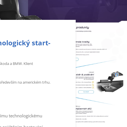
ologický start-
 Škoda a BMW. Klient
le především na americkém trhu.
rnímu technologickému