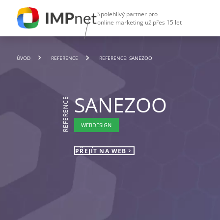
Spolehlivý partner pro
online marketing už přes 15 let
ÚVOD
REFERENCE
REFERENCE: SANEZOO
SANEZOO
REFERENCE
WEBDESIGN
PŘEJÍT NA WEB