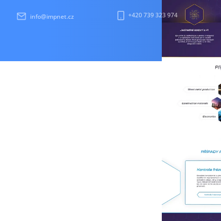
+420 739 323 974
info@impnet.cz