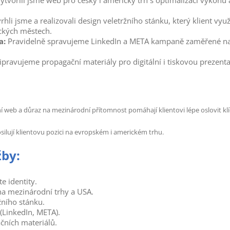
ytvořili jsme web pro český i americký trh s optimalizací výkonu 
hli jsme a realizovali design veletržního stánku, který klient využ
ických městech.
a:
Pravidelně spravujeme LinkedIn a META kampaně zaměřené na 
ipravujeme propagační materiály pro digitální i tiskovou prezenta
lní web a důraz na mezinárodní přítomnost pomáhají klientovi lépe oslovit 
silují klientovu pozici na evropském i americkém trhu.
žby:
e identity.
a mezinárodní trhy a USA.
žního stánku.
LinkedIn, META).
čních materiálů.