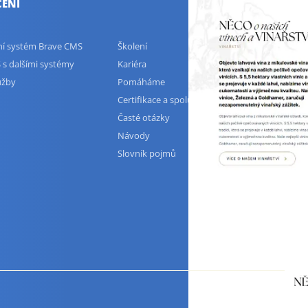
ENÍ
ční systém Brave CMS
Školení
 s dalšími systémy
Kariéra
užby
Pomáháme
Certifikace a spolupráce
Časté otázky
Návody
Slovník pojmů