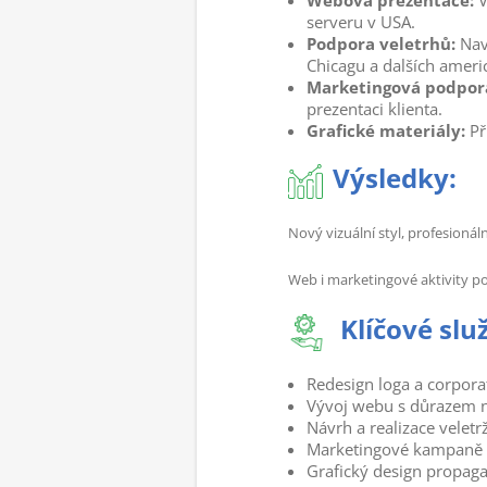
Webová prezentace:
V
serveru v USA.
Podpora veletrhů:
Navr
Chicagu a dalších amer
Marketingová podpor
prezentaci klienta.
Grafické materiály:
Př
Výsledky:
Nový vizuální styl, profesioná
Web i marketingové aktivity po
Klíčové slu
Redesign loga a corporat
Vývoj webu s důrazem n
Návrh a realizace veletr
Marketingové kampaně (
Grafický design propaga