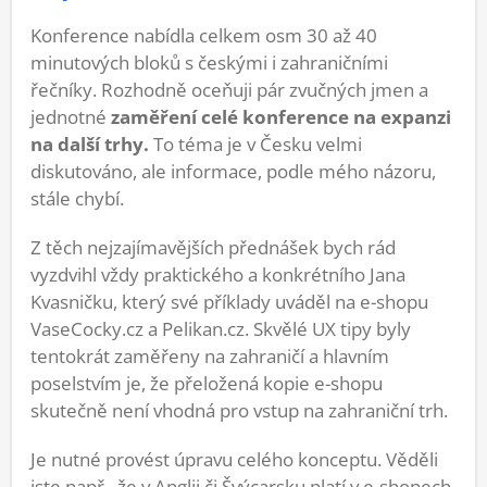
Konference nabídla celkem osm 30 až 40
minutových bloků s českými i zahraničními
řečníky. Rozhodně oceňuji pár zvučných jmen a
jednotné
zaměření celé konference na expanzi
na další trhy.
To téma je v Česku velmi
diskutováno, ale informace, podle mého názoru,
stále chybí.
Z těch nejzajímavějších přednášek bych rád
vyzdvihl vždy praktického a konkrétního Jana
Kvasničku, který své příklady uváděl na e-shopu
VaseCocky.cz a Pelikan.cz. Skvělé UX tipy byly
tentokrát zaměřeny na zahraničí a hlavním
poselstvím je, že přeložená kopie e-shopu
skutečně není vhodná pro vstup na zahraniční trh.
Je nutné provést úpravu celého konceptu. Věděli
jste např., že v Anglii či Švýcarsku platí v e-shopech