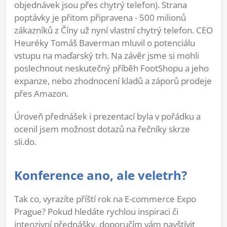
objednávek jsou přes chytrý telefon). Strana
poptávky je přitom připravena - 500 milionů
zákazníků z Číny už nyní vlastní chytrý telefon. CEO
Heuréky Tomáš Baverman mluvil o potenciálu
vstupu na maďarský trh. Na závěr jsme si mohli
poslechnout neskutečný příběh FootShopu a jeho
expanze, nebo zhodnocení kladů a záporů prodeje
přes Amazon.
Úroveň přednášek i prezentací byla v pořádku a
ocenil jsem možnost dotazů na řečníky skrze
sli.do.
Konference ano, ale veletrh?
Tak co, vyrazíte příští rok na E-commerce Expo
Prague? Pokud hledáte rychlou inspiraci či
intenzivní přednášky, doporučím vám navštívit