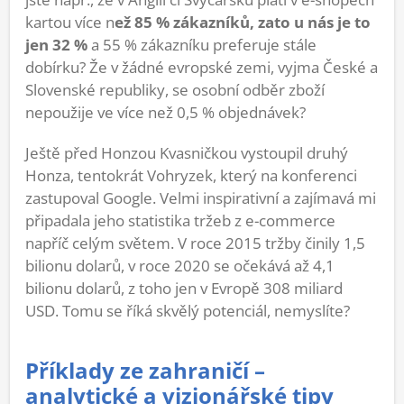
kartou více n
ež 85 % zákazníků, zato u nás je to
jen 32 %
a 55 % zákazníku preferuje stále
dobírku? Že v žádné evropské zemi, vyjma České a
Slovenské republiky, se osobní odběr zboží
nepoužije ve více než 0,5 % objednávek?
Ještě před Honzou Kvasničkou vystoupil druhý
Honza, tentokrát Vohryzek, který na konferenci
zastupoval Google. Velmi inspirativní a zajímavá mi
připadala jeho statistika tržeb z e-commerce
napříč celým světem. V roce 2015 tržby činily 1,5
bilionu dolarů, v roce 2020 se očekává až 4,1
bilionu dolarů, z toho jen v Evropě 308 miliard
USD. Tomu se říká skvělý potenciál, nemyslíte?
Příklady ze zahraničí –
analytické a vizionářské tipy