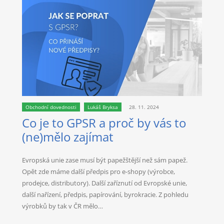
Obchodní dovednosti
Lukáš Bryksa
28. 11. 2024
Co je to GPSR a proč by vás to
(ne)mělo zajímat
Evropská unie zase musí být papežštější než sám papež.
Opět zde máme další předpis pro e-shopy (výrobce,
prodejce, distributory). Další zaříznutí od Evropské unie,
další nařízení, předpis, papírování, byrokracie. Z pohledu
výrobků by tak v ČR mělo…