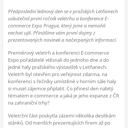
Předposlední lednový den se v pražských Letňanech
uskutečnil první ročník veletrhu a konference E-
commerce Expo Prague, který jsme si nemohli
nechat ujít. Přinášíme vám první dojmy z
prezentovaných novinek a načerpaných informací.
Premiérový veletrh a konferenci E-commerce
Expo pořadatelé vtěsnali do jednoho dne a do
jedné haly pražského výstaviště v Letňanech.
Veletrh byl otevřen pro veřejnost zdarma, na
konferenci s řečníky umístěné v horním sále haly
si musel zájemce připlatit. Co přinesl den nabitý
tématem e-commerce a jaká je jeho expanze z ČR
na zahraniční trhy?
Veletržní část poskytla zázemí několika desítkám
stánků. Od menších prezentujících firem až po