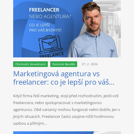
Obchodní dovednosti
Dominik Bezděk
27. 2. 2026
Marketingová agentura vs
freelancer: co je lepší pro váš
byznys?
Když firma řeší marketing, stojí před rozhodnutím, jestli vzít
freelancera, nebo spolupracovat s marketingovou
agenturou. Obě varianty mohou fungovat velmi dobře, jen v
jiných situacích. Freelancer často zaujme nižší hodinovou
sazbou a přímým…