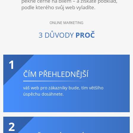
pěkně černé na bílém – a získáte podklad,
podle kterého svůj web vyladíte.
ONLINE MARKETING
3 DŮVODY
PROČ
1
ČÍM PŘEHLEDNĚJŠÍ
váš web pro zákazníky bude, tím většího
úspěchu dosáhnete.
2