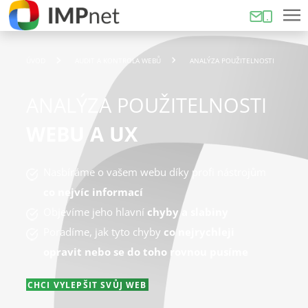
ÚVOD
AUDIT A KONTROLA WEBŮ
ANALÝZA POUŽITELNOSTI
ANALÝZA POUŽITELNOSTI
WEBU A UX
Nasbíráme o vašem webu díky profi nástrojům
co nejvíc informací
Objevíme jeho hlavní
chyby a slabiny
Poradíme, jak tyto chyby
co nejrychleji
opravit nebo se do toho rovnou pusíme
CHCI VYLEPŠIT SVŮJ WEB