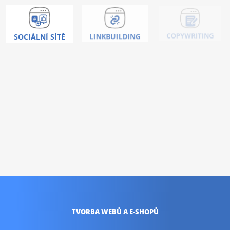
SOCIÁLNÍ SÍTĚ
LINKBUILDING
COPYWRITING
Nic vás neoslovilo ?
Umíme toho mnohem
více!
KONTAKTUJTE NÁS
TVORBA WEBŮ
A E-SHOPŮ