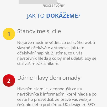
PROCES TVORBY
JAK TO
DOKÁŽEME
?
Stanovíme si cíle
1
Nejprve musíme vědět, co od svého webu
vlastně očekáváte a stanovit, jak tato
očekávání naplnit. Zjistíme, co u vás
návštěvník hledá a co by měl udělat, aby se
stal vaším zákazníkem.
Dáme hlavy dohromady
2
Hlavním cílem je, zjednodušit cestu
návštěvníka k informacím, které hledá a po
cestě ho přesvědčit, že právě váš web je
řešením jeho problému. UX designer, SEO