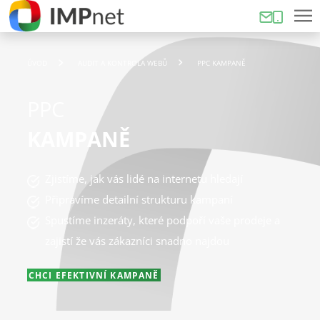
ÚVOD
AUDIT A KONTROLA WEBŮ
PPC KAMPANĚ
PPC
KAMPANĚ
Zjistíme, jak vás lidé na internetu hledají
Připravíme detailní strukturu kampaní
Spustíme inzeráty, které podpoří vaše prodeje a
zajistí že vás zákazníci snadno najdou
CHCI EFEKTIVNÍ KAMPANĚ