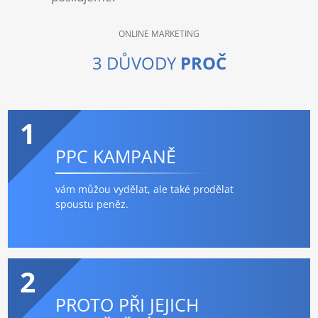
ONLINE MARKETING
3 DŮVODY
PROČ
1
PPC KAMPANĚ
vám můžou vydělat, ale také prodělat
spoustu peněz.
2
PROTO PŘI JEJICH