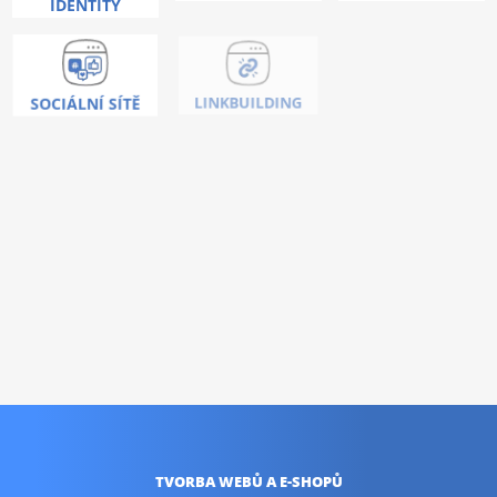
IDENTITY
COPYWRITING
SOCIÁLNÍ SÍTĚ
LINKBUILDING
Nic vás neoslovilo ?
Umíme toho mnohem
více!
KONTAKTUJTE NÁS
TVORBA WEBŮ
A E-SHOPŮ