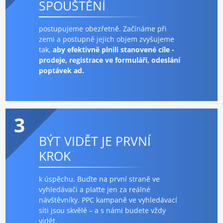
SPOUŠTĚNÍ
postupujeme obezřetně. Začínáme při
zemi a postupně jejich objem zvyšujeme
tak,
aby efektivně plnili stanovené cíle -
prodeje, registrace ve formuláři, odeslání
poptávek ad.
3
BÝT VIDĚT JE PRVNÍ
KROK
k úspěchu. Buďte na první straně ve
vyhledávači a plaťte jen za reálné
návštěvníky. PPC kampaně ve vyhledávací
síti jsou skvělé – a s námi budete vždy
vidět.