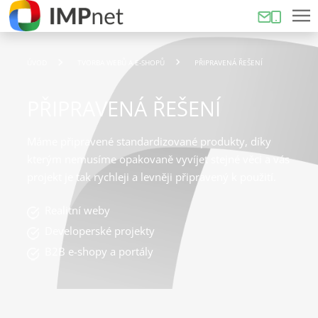
ÚVOD
TVORBA WEBŮ A E-SHOPŮ
PŘIPRAVENÁ ŘEŠENÍ
PŘIPRAVENÁ ŘEŠENÍ
Máme připravené standardizované produkty, díky
kterým nemusíme opakovaně vyvíjet stejné věci a vás
projekt je tak rychleji a levněji připravený k použití.
Realitní weby
Developerské projekty
B2B e-shopy a portály