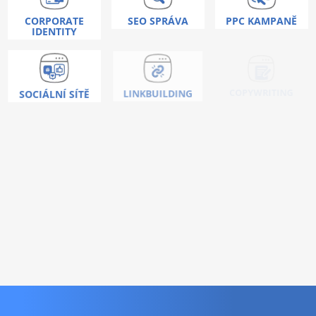
CORPORATE
SEO SPRÁVA
PPC KAMPANĚ
IDENTITY
COPYWRITING
SOCIÁLNÍ SÍTĚ
LINKBUILDING
Nic vás neoslovilo ?
Umíme toho mnohem
více!
KONTAKTUJTE NÁS