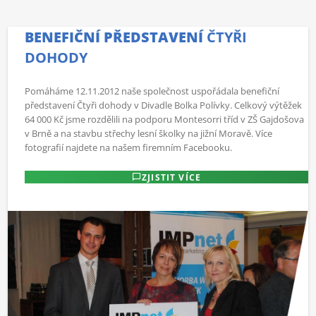
BENEFIČNÍ PŘEDSTAVENÍ
ČTYŘI
DOHODY
Pomáháme 12.11.2012 naše společnost uspořádala benefiční
představení Čtyři dohody v Divadle Bolka Polívky. Celkový výtěžek
64 000 Kč jsme rozdělili na podporu Montesorri tříd v ZŠ Gajdošova
v Brně a na stavbu střechy lesní školky na jižní Moravě. Více
fotografií najdete na našem firemním Facebooku.
ZJISTIT VÍCE