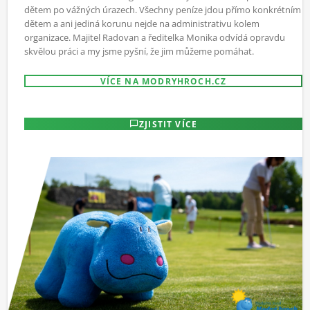
dětem po vážných úrazech. Všechny peníze jdou přímo konkrétním
dětem a ani jediná korunu nejde na administrativu kolem
organizace. Majitel Radovan a ředitelka Monika odvídá opravdu
skvělou práci a my jsme pyšní, že jim můžeme pomáhat.
VÍCE NA MODRYHROCH.CZ
ZJISTIT VÍCE