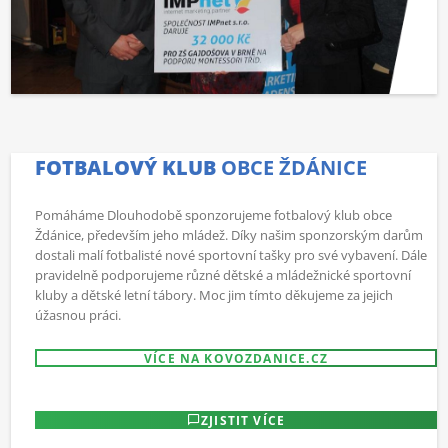
FOTBALOVÝ KLUB
OBCE ŽDÁNICE
Pomáháme Dlouhodobě sponzorujeme fotbalový klub obce
Ždánice, především jeho mládež. Díky našim sponzorským darům
dostali malí fotbalisté nové sportovní tašky pro své vybavení. Dále
pravidelně podporujeme různé dětské a mládežnické sportovní
kluby a dětské letní tábory. Moc jim tímto děkujeme za jejich
úžasnou práci.
VÍCE NA KOVOZDANICE.CZ
ZJISTIT VÍCE