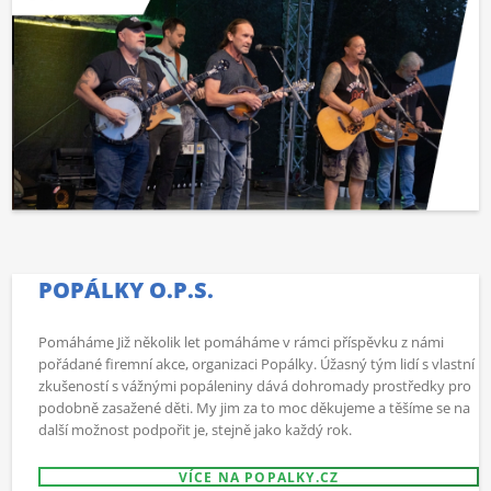
POPÁLKY O.P.S.
Pomáháme Již několik let pomáháme v rámci příspěvku z námi
pořádané firemní akce, organizaci Popálky. Úžasný tým lidí s vlastní
zkušeností s vážnými popáleniny dává dohromady prostředky pro
podobně zasažené děti. My jim za to moc děkujeme a těšíme se na
další možnost podpořit je, stejně jako každý rok.
VÍCE NA POPALKY.CZ