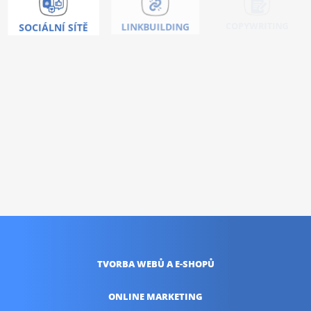
COPYWRITING
SOCIÁLNÍ SÍTĚ
LINKBUILDING
Nic vás neoslovilo ?
Umíme toho mnohem
více!
KONTAKTUJTE NÁS
TVORBA WEBŮ
A E-SHOPŮ
ONLINE
MARKETING