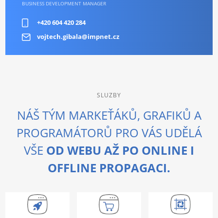
BUSINESS DEVELOPMENT MANAGER
+420 604 420 284
vojtech.gibala@impnet.cz
SLUZBY
NÁŠ TÝM MARKEŤÁKŮ, GRAFIKŮ A
PROGRAMÁTORŮ PRO VÁS UDĚLÁ
VŠE
OD WEBU AŽ PO ONLINE I
OFFLINE PROPAGACI.