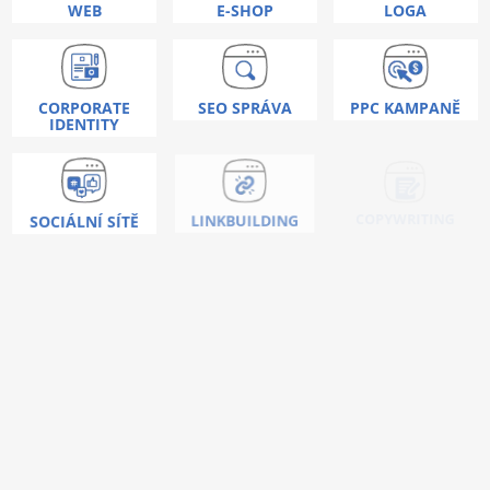
WEB
E-SHOP
LOGA
CORPORATE
SEO SPRÁVA
PPC KAMPANĚ
IDENTITY
COPYWRITING
SOCIÁLNÍ SÍTĚ
LINKBUILDING
Nic vás neoslovilo ?
Umíme toho mnohem
více!
KONTAKTUJTE NÁS