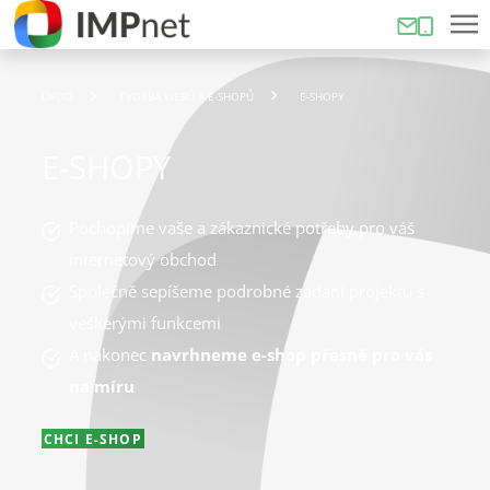
ÚVOD
TVORBA WEBŮ A E-SHOPŮ
E-SHOPY
E-SHOPY
Pochopíme vaše a zákaznické potřeby pro váš
internetový obchod
Společně sepíšeme podrobné zadání projektu s
veškerými funkcemi
A nakonec
navrhneme e-shop přesně pro vás
na míru
CHCI E-SHOP