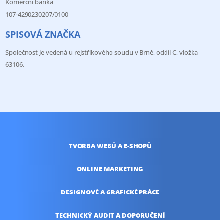
Komerční banka
107-4290230207/0100
SPISOVÁ ZNAČKA
Společnost je vedená u rejstříkového soudu v Brně, oddíl C, vložka
63106.
TVORBA WEBŮ
A E-SHOPŮ
ONLINE
MARKETING
DESIGNOVÉ A
GRAFICKÉ PRÁCE
TECHNICKÝ AUDIT
A DOPORUČENÍ