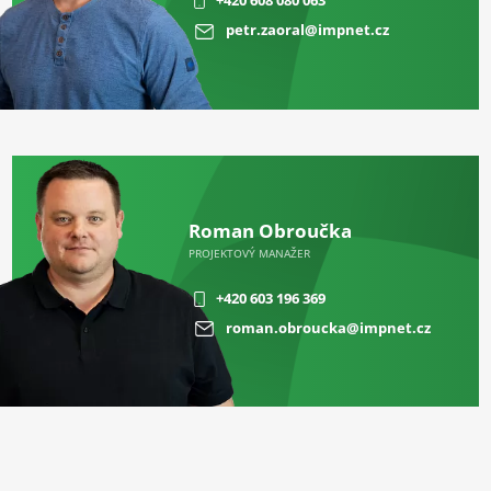
+420 608 080 063
petr.zaoral@impnet.cz
Roman Obroučka
PROJEKTOVÝ MANAŽER
+420 603 196 369
roman.obroucka@impnet.cz