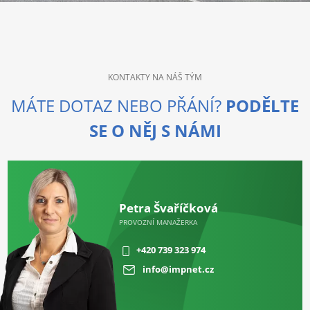
KONTAKTY NA NÁŠ TÝM
MÁTE DOTAZ NEBO PŘÁNÍ?
PODĚLTE
SE O NĚJ S NÁMI
Petra Švaříčková
PROVOZNÍ MANAŽERKA
+420 739 323 974
info@impnet.cz