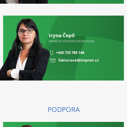
Iryna Čepil
FINANČNÍ KONTROLOR/EKONOM
+420 733 785 146
fakturace@impnet.cz
PODPORA