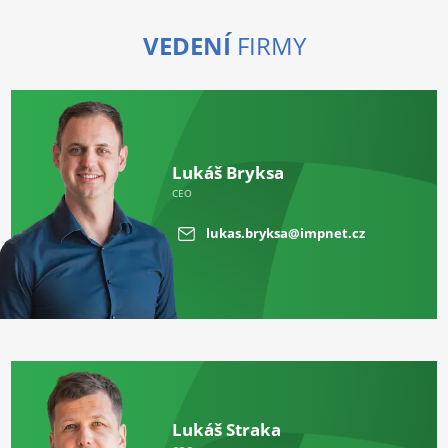
VEDENÍ
FIRMY
Lukáš Bryksa
CEO
lukas.bryksa@impnet.cz
Lukáš Straka