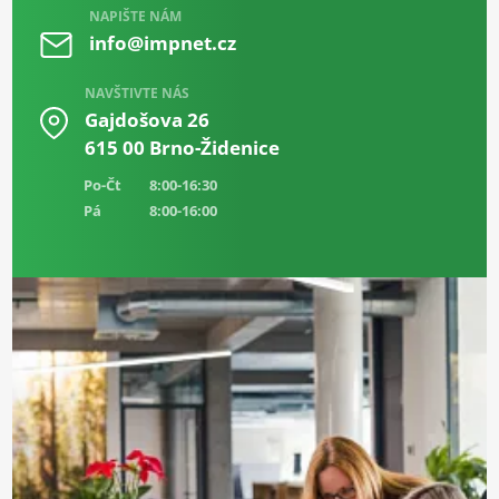
NAPIŠTE NÁM
info@impnet.cz
NAVŠTIVTE NÁS
Gajdošova 26
615 00 Brno-Židenice
Po-Čt
8:00-16:30
Pá
8:00-16:00