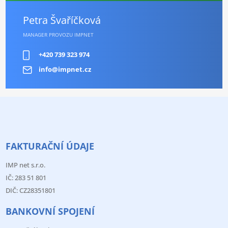
Petra Švaříčková
MANAGER PROVOZU IMPNET
+420 739 323 974
info@impnet.cz
FAKTURAČNÍ ÚDAJE
IMP net s.r.o.
IČ: 283 51 801
DIČ: CZ28351801
BANKOVNÍ SPOJENÍ