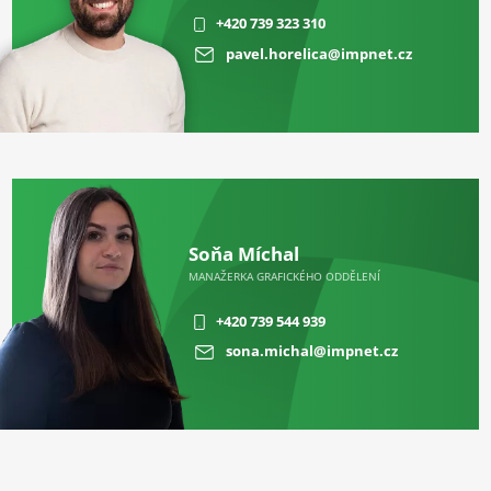
+420 739 323 310
pavel.horelica@impnet.cz
Soňa Míchal
MANAŽERKA GRAFICKÉHO ODDĚLENÍ
+420 739 544 939
sona.michal@impnet.cz