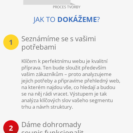
PROCES TVORBY
JAK TO
DOKÁŽEME
?
Seznámíme se s vašimi
1
potřebami
Klíčem k perfektnímu webu je kvalitní
příprava. Ten bude sloužit především
vašim zákazníkům – proto analyzujeme
jejich potřeby a připravíme přehledný web,
na kterém najdou vše, co hledají a budou
se na něj rádi vracet. Výstupem je tak
analýza klíčových slov vašeho segmentu
trhu a návrh struktury.
Dáme dohromady
2
soupis funkcionalit