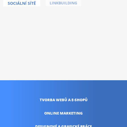
COPYWRITING
SOCIÁLNÍ SÍTĚ
LINKBUILDING
Nic vás neoslovilo ?
Umíme toho mnohem
více!
KONTAKTUJTE NÁS
TVORBA WEBŮ
A E-SHOPŮ
ONLINE
MARKETING
DESIGNOVÉ A
GRAFICKÉ PRÁCE