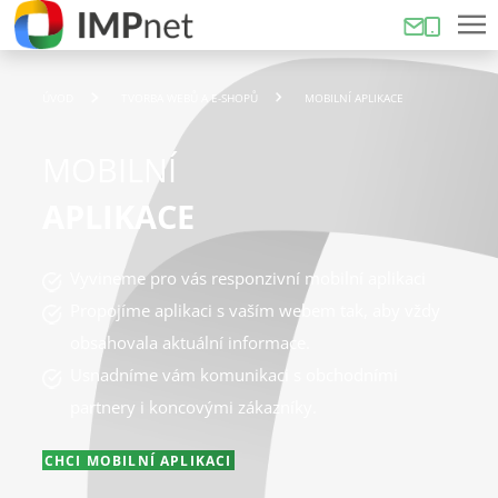
ÚVOD
TVORBA WEBŮ A E-SHOPŮ
MOBILNÍ APLIKACE
MOBILNÍ
APLIKACE
Vyvineme pro vás responzivní mobilní aplikaci
Propojíme aplikaci s vaším webem tak, aby vždy
obsahovala aktuální informace.
Usnadníme vám komunikaci s obchodními
partnery i koncovými zákazníky.
CHCI MOBILNÍ APLIKACI