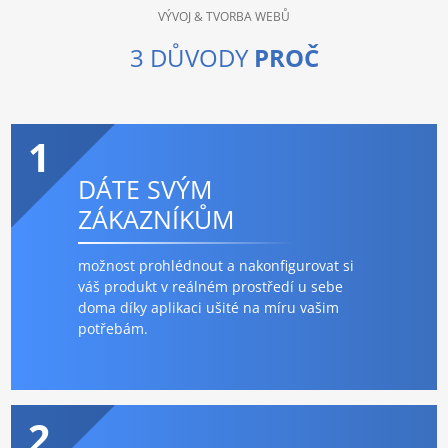
VÝVOJ & TVORBA WEBŮ
3 DŮVODY
PROČ
1
DÁTE SVÝM
ZÁKAZNÍKŮM
možnost prohlédnout a nakonfigurovat si
váš produkt v reálném prostředí u sebe
doma díky aplikaci ušité na míru vašim
potřebám.
2