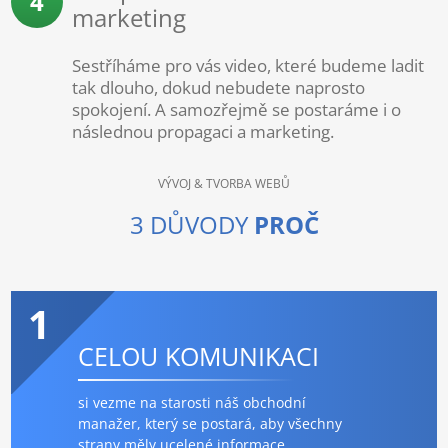
4
marketing
Sestříháme pro vás video, které budeme ladit
tak dlouho, dokud nebudete naprosto
spokojení. A samozřejmě se postaráme i o
následnou propagaci a marketing.
VÝVOJ & TVORBA WEBŮ
3 DŮVODY
PROČ
1
CELOU KOMUNIKACI
si vezme na starosti náš obchodní
manažer, který se postará, aby všechny
strany měly ucelené informace