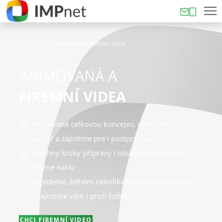
ÚVOD
ANIMOVANÁ A FIREMNÍ VIDEA
ANIMOVANÁ A
FIREMNÍ VIDEA
Připravíme celkovou koncepci, vymyslíme
scénář a zajistíme pre i postprodukci
Všechny kroky přípravy i následné propagace
řešíme naráz
Přijedeme, během několika hodin vše natočíme
a zajistíme vám i profi fotky
CHCI FIREMNÍ VIDEO