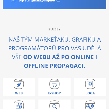
vojtech.gibala@impnet.cz
SLUZBY
NÁŠ TÝM MARKEŤÁKŮ, GRAFIKŮ A
PROGRAMÁTORŮ PRO VÁS UDĚLÁ
VŠE
OD WEBU AŽ PO ONLINE I
OFFLINE PROPAGACI.
WEB
E-SHOP
LOGA