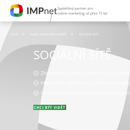
Spolehlivý partner pro
online marketing už přes 15 let
ÚVOD
AUDIT A KONTROLA WEBŮ
SOCIÁLNÍ SÍTĚ
SOCIÁLNÍ SÍTĚ
Zhodnotíme vaše působení na sociálních
Připravíme obsahovou i reklamní strateg
Vytěžíme pro vás ze sociálních sítí ma
CHCI BÝT VIDĚT