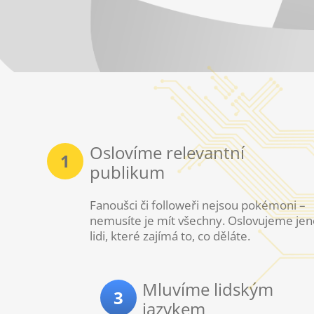
Oslovíme relevantní
1
publikum
Fanoušci či followeři nejsou pokémoni –
nemusíte je mít všechny. Oslovujeme je
lidi, které zajímá to, co děláte.
Mluvíme lidským
3
jazykem