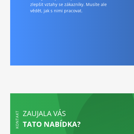
zlepšit vztahy se zákazníky. Musíte ale
vědět, jak s nimi pracovat.
ZAUJALA VÁS
KONTAKT
TATO NABÍDKA?