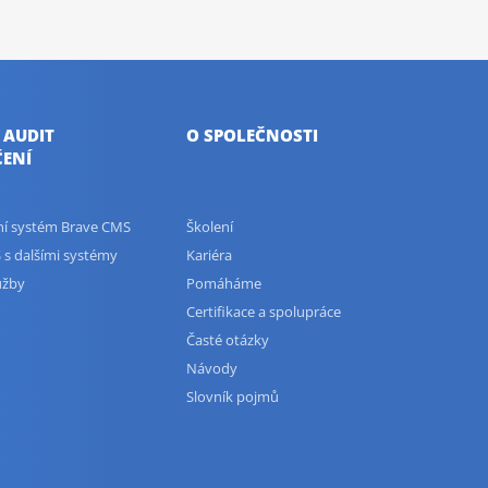
 AUDIT
O SPOLEČNOSTI
ENÍ
ční systém Brave CMS
Školení
 s dalšími systémy
Kariéra
užby
Pomáháme
Certifikace a spolupráce
Časté otázky
Návody
Slovník pojmů