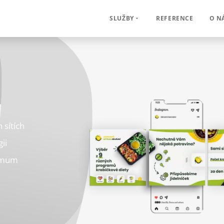
REFERENCE
O N
SLUŽBY
 sítích
ii
ximum