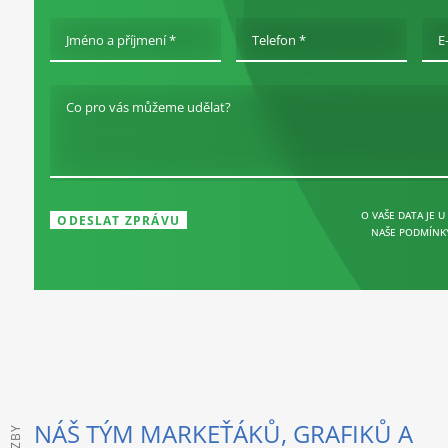
Jméno a příjmení *
Telefon *
E
Co pro vás můžeme udělat?
O VAŠE DATA JE U
NAŠE PODMÍNK
NÁŠ TÝM MARKEŤÁKŮ, GRAFIKŮ A