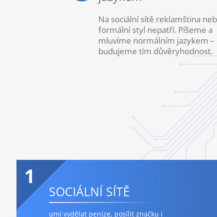
Na sociální sítě reklamština ne
formální styl nepatří. Píšeme a
mluvíme normálním jazykem –
budujeme tím důvěryhodnost.
1
SOCIÁLNÍ SÍTĚ
umí vydělat peníze, posílit značku i