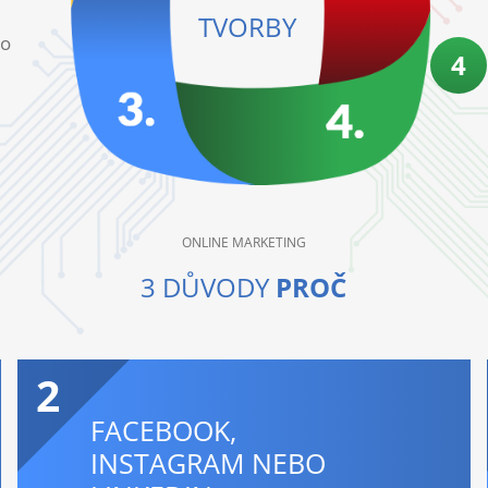
TVORBY
bo
4
ONLINE MARKETING
3 DŮVODY
PROČ
2
FACEBOOK,
INSTAGRAM NEBO