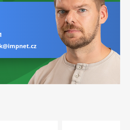
1
k@impnet.cz