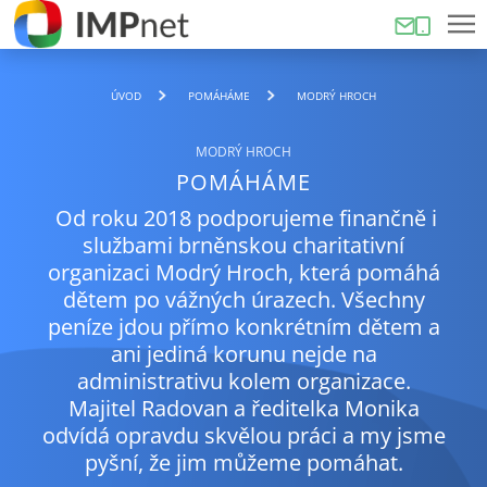
ÚVOD
POMÁHÁME
MODRÝ HROCH
MODRÝ HROCH
POMÁHÁME
Od roku 2018 podporujeme finančně i
službami brněnskou charitativní
organizaci Modrý Hroch, která pomáhá
dětem po vážných úrazech. Všechny
peníze jdou přímo konkrétním dětem a
ani jediná korunu nejde na
administrativu kolem organizace.
Majitel Radovan a ředitelka Monika
odvídá opravdu skvělou práci a my jsme
pyšní, že jim můžeme pomáhat.