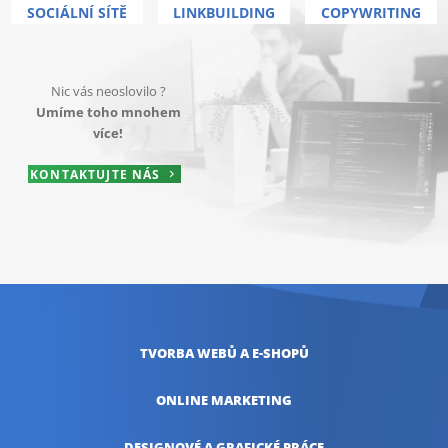
SOCIÁLNÍ SÍTĚ
LINKBUILDING
COPYWRITING
Nic vás neoslovilo ?
Umíme toho mnohem
více!
KONTAKTUJTE NÁS
TVORBA WEBŮ
A E-SHOPŮ
ONLINE
MARKETING
DESIGNOVÉ A
GRAFICKÉ PRÁCE