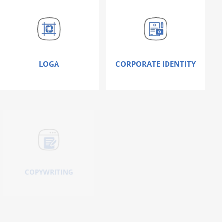
LOGA
CORPORATE IDENTITY
Nic vás neoslovilo ?
Umíme
toho mnohem více!
KONTAKTUJTE NÁS
COPYWRITING