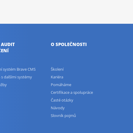
 AUDIT
O SPOLEČNOSTI
ENÍ
ční systém Brave CMS
Školení
 s dalšími systémy
Kariéra
užby
Pomáháme
Certifikace a spolupráce
Časté otázky
Návody
Slovník pojmů