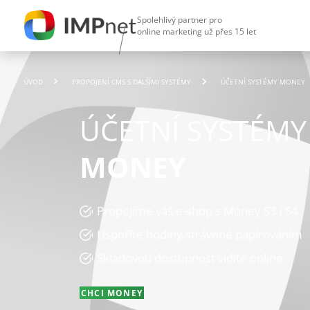
Spolehlivý partner pro
online marketing už přes 15 let
ÚVOD
PROPOJENÍ CMS S DALŠÍMI SYSTÉMY
ÚČETNÍ SYSTÉMY MONEY
ÚČETNÍ SYSTÉMY
MONEY
Propojíme váš e-shop s Money S3 i S4
Uspoříte hodiny strávené papírováním
Skladovou dostupnost vidíte online
CHCI MONEY