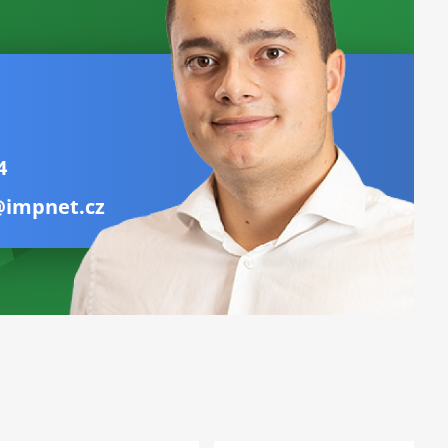
4
@impnet.cz