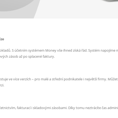
íze
 dokladů. S účetním systémem Money vše ihned získá řád. Systém napojíme n
adových zásob až po splacené faktury.
je ve více verzích – pro malé a střední podnikatele i největší firmy. Můžet
zi.
etnictvím, fakturací i skladovými zásobami. Díky tomu neztrácíte čas admini