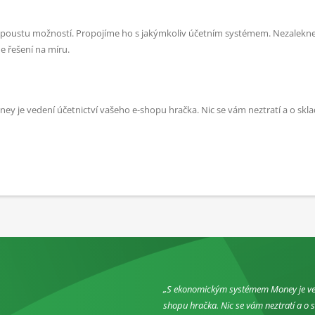
zí spoustu možností. Propojíme ho s jakýmkoliv účetním systémem. Nezalek
e řešení na míru.
 je vedení účetnictví vašeho e-shopu hračka. Nic se vám neztratí a o sk
S ekonomickým systémem Money je ved
shopu hračka. Nic se vám neztratí a o