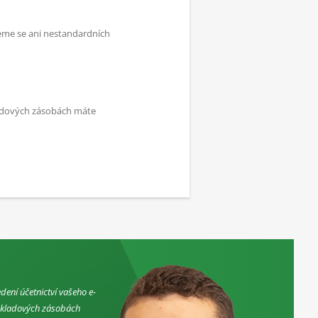
neme se ani nestandardních
ladových zásobách máte
ení účetnictví vašeho e-
 skladových zásobách