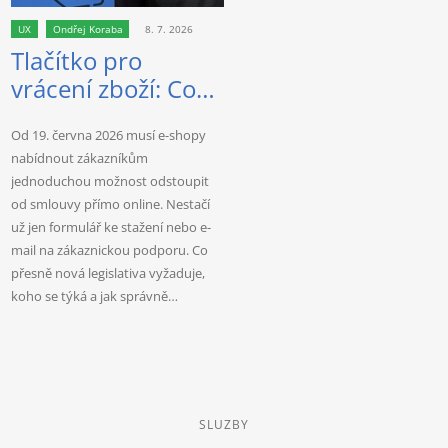
UX
Ondřej Koraba
8. 7. 2026
Tlačítko pro
vrácení zboží: Co
musí nově
Od 19. června 2026 musí e-shopy
splňovat e-shopy?
nabídnout zákazníkům
jednoduchou možnost odstoupit
od smlouvy přímo online. Nestačí
už jen formulář ke stažení nebo e-
mail na zákaznickou podporu. Co
přesně nová legislativa vyžaduje,
koho se týká a jak správně…
SLUZBY