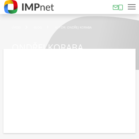
ÚVOD
BLOG
AUTOR: ONDŘEJ KORABA
ONDŘEJ KORABA