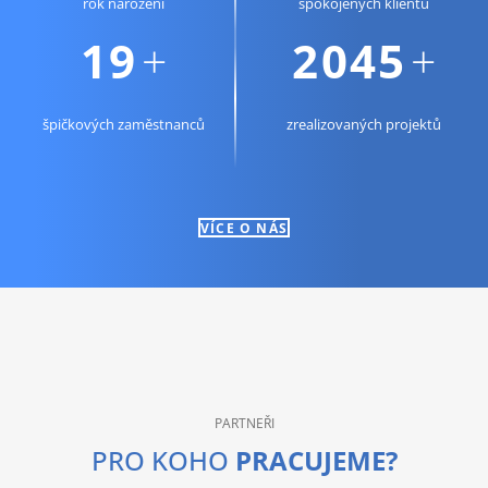
rok narození
spokojených klientů
24
2520
+
+
špičkových zaměstnanců
zrealizovaných projektů
VÍCE O NÁS
PARTNEŘI
PRO KOHO
PRACUJEME?