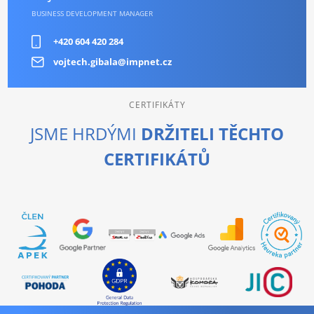
BUSINESS DEVELOPMENT MANAGER
+420 604 420 284
vojtech.gibala@impnet.cz
CERTIFIKÁTY
JSME HRDÝMI
DRŽITELI TĚCHTO
CERTIFIKÁTŮ