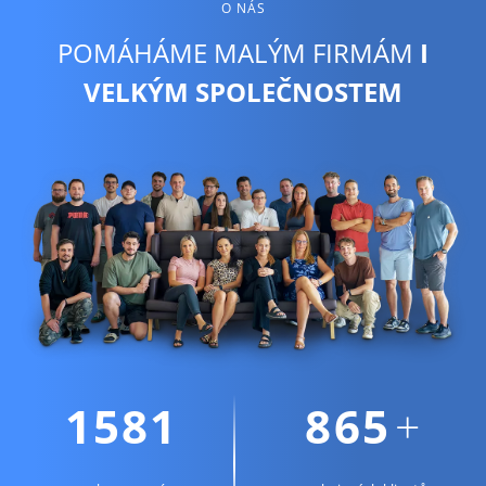
O NÁS
POMÁHÁME MALÝM FIRMÁM
I
VELKÝM SPOLEČNOSTEM
1948
1066
+