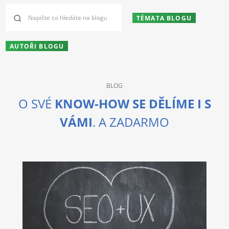
TÉMATA BLOGU
AUTOŘI BLOGU
BLOG
O SVÉ
KNOW-HOW SE DĚLÍME I S
VÁMI
. A ZADARMO