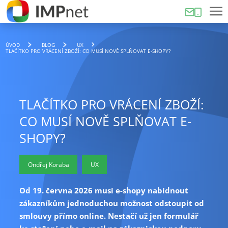
ÚVOD
BLOG
UX
TLAČÍTKO PRO VRÁCENÍ ZBOŽÍ: CO MUSÍ NOVĚ SPLŇOVAT E-SHOPY?
TLAČÍTKO PRO VRÁCENÍ ZBOŽÍ:
CO MUSÍ NOVĚ SPLŇOVAT E-
SHOPY?
Ondřej Koraba
UX
Od 19. června 2026 musí e-shopy nabídnout
zákazníkům jednoduchou možnost odstoupit od
smlouvy přímo online. Nestačí už jen formulář