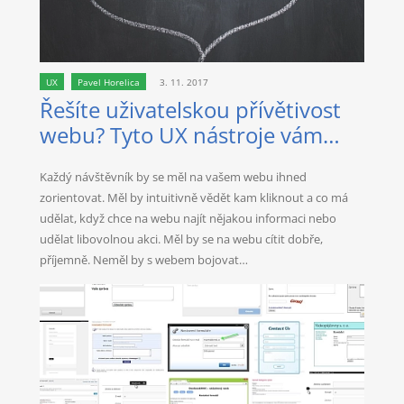
UX
Pavel Horelica
3. 11. 2017
Řešíte uživatelskou přívětivost
webu? Tyto UX nástroje vám
pomohou
Každý návštěvník by se měl na vašem webu ihned
zorientovat. Měl by intuitivně vědět kam kliknout a co má
udělat, když chce na webu najít nějakou informaci nebo
udělat libovolnou akci. Měl by se na webu cítit dobře,
příjemně. Neměl by s webem bojovat…