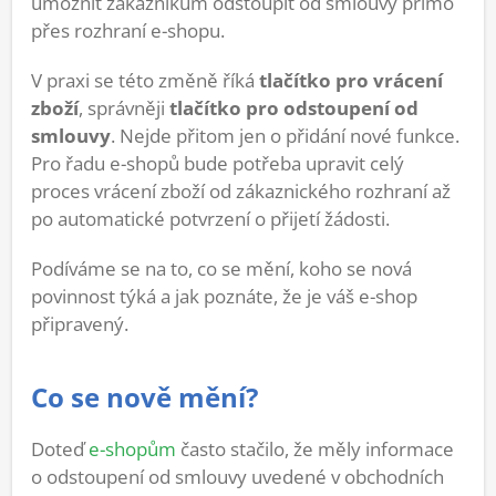
umožnit zákazníkům odstoupit od smlouvy přímo
přes rozhraní e-shopu.
V praxi se této změně říká
tlačítko pro vrácení
zboží
, správněji
tlačítko pro odstoupení od
smlouvy
. Nejde přitom jen o přidání nové funkce.
Pro řadu e-shopů bude potřeba upravit celý
proces vrácení zboží od zákaznického rozhraní až
po automatické potvrzení o přijetí žádosti.
Podíváme se na to, co se mění, koho se nová
povinnost týká a jak poznáte, že je váš e-shop
připravený.
Co se nově mění?
Doteď
e-shopům
často stačilo, že měly informace
o odstoupení od smlouvy uvedené v obchodních