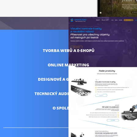
TVORBA WEBŮ
A E-SHOPŮ
ONLINE
MARKETING
DESIGNOVÉ A
GRAFICKÉ PRÁCE
TECHNICKÝ AUDIT
A DOPORUČENÍ
O SPOLEČNOSTI