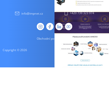
+420 739 323 974
info@impnet.cz
Obchodní podmínky
GDPR
Copyright © 2026