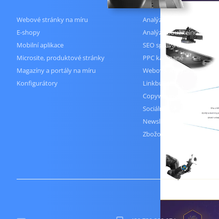
Webové stránky na míru
Analýza klíčových slov
E-shopy
Analýza použitelnosti web
Mobilní aplikace
SEO správa a analýzy
Microsite, produktové stránky
PPC kampaně
Magazíny a portály na míru
Webová analytika
Konfigurátory
Linkbuilding
Copywriting
Sociální sítě
Newslettery
Zbožové porovnávače