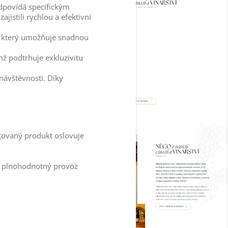
odpovídá specifickým
istili rychlou a efektivní
, který umožňuje snadnou
mž podtrhuje exkluzivitu
návštěvnosti. Díky
ntovaný produkt oslovuje
 a plnohodnotný provoz