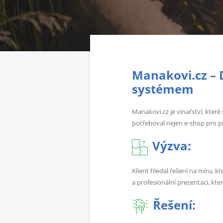
Manakovi.cz – 
systémem
Manakovi.cz je vinařství, kter
potřeboval nejen e-shop pro pr
Výzva:
Klient hledal řešení na míru, 
a profesionální prezentaci, kte
Řešení: