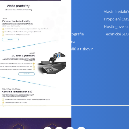
Logo a logomanuál
Vlastní redak
u, UX audit
Corporate identity
Propojení CMS
3D modely a vizualizace
Hostingové sl
Produktové a firemní fotografie
Technické SEO
Animovaná a firemní videa
Grafika firemních materiálů a tiskovin