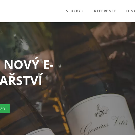
REFERENCE
O N
SLUŽBY
E
NOVÝ E-
AŘSTVÍ
SEO