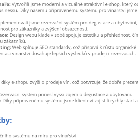
naře:
Vytvořili jsme moderní a vizuálně atraktivní e-shop, který 
inessu. Díky našemu připravenému systému pro vinařství jsme zaj
plementovali jsme rezervační systém pro degustace a ubytování
nost pro zákazníky a zvýšení obsazenosti.
ace:
Design webu klade v sobě spojuje estetiku a přehlednost, čí
u zákazníků.
ting:
Web splňuje SEO standardy, což přispívá k růstu organické 
entaci vinařství dosahuje lepších výsledků v prodeji i rezervacích.
 díky e-shopu zvýšilo prodeje vín, což potvrzuje, že dobře preze
ezervační systém přinesl vyšší zájem o degustace a ubytování.
:
Díky připravenému systému jsme klientovi zajistili rychlý start
žby:
čního systému na míru pro vinařství.