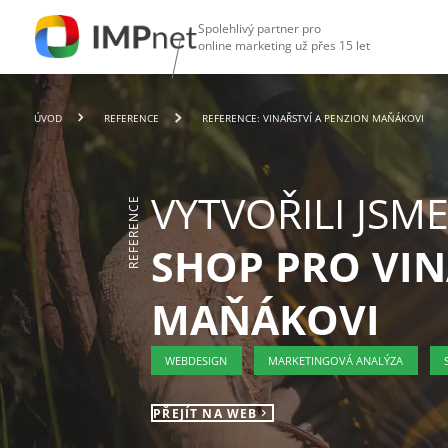
Spolehlivý partner pro
online marketing už přes 15 let
ÚVOD
REFERENCE
REFERENCE: VINAŘSTVÍ A PENZION MAŇÁKOVI
VYTVOŘILI JSM
REFERENCE
SHOP PRO VIN
MAŇÁKOVI
WEBDESIGN
MARKETINGOVÁ ANALÝZA
PŘEJÍT NA WEB