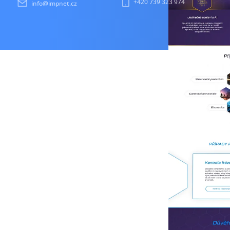
+420 739 323 974
info@impnet.cz