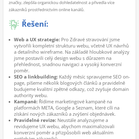
značky, zlepšila organickou dohledatelnost a přivedla více
zákazníků prostřednictvím online kanálů.
Řešení:
Web a UX strategie:
Pro Zdravé stravování jsme
vytvořili kompletní strukturu webu, včetně UX návrhů
a detailního wireframe. Na základě hloubkové analýzy
jsme postavili celý design webu s důrazem na
přehlednost, snadnou navigaci a vysoký konverzní
poměr.
SEO a linkbuilding:
Každý měsíc spravujeme SEO on-
page, píšeme několik blogových článků a pravidelně
budujeme kvalitní zpětné odkazy, což zvyšuje domain
authority webu.
Kampaně:
Řídíme marketingové kampaně na
platformách META, Google a Seznam, které cílí na
získání nových zákazníků a zvýšení objednávek.
Pravidelné revize:
Neustále analyzujeme a
revidujeme UX webu, abychom maximalizovali
konverzní poměr a přizpůsobili web aktuálním
potřebám zákazníků.