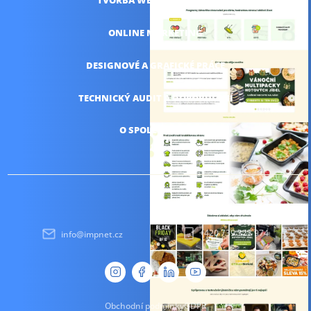
TVORBA WEBŮ
A E-SHOPŮ
ONLINE
MARKETING
DESIGNOVÉ A
GRAFICKÉ PRÁCE
TECHNICKÝ AUDIT
A DOPORUČENÍ
O SPOLEČNOSTI
+420 739 323 974
info@impnet.cz
Obchodní podmínky
GDPR