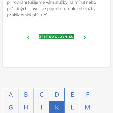
přirovnání (ušijeme vám služby na míru) nebo
prázdných slovních spojení (komplexní služby,
proklientský přístup).
ZPĚT DO SLOVNÍKU
A
B
C
D
E
F
G
H
I
K
L
M