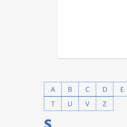
A
B
C
D
E
T
U
V
Z
S