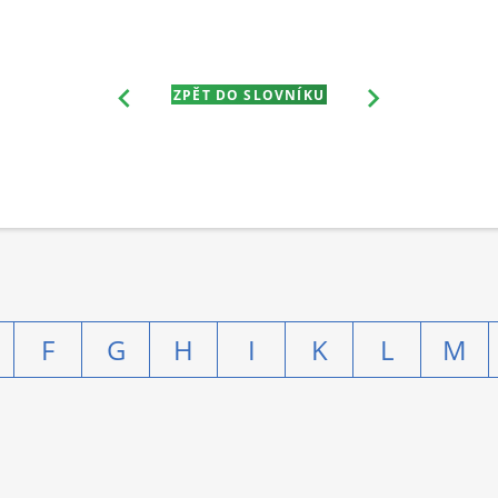
ZPĚT DO SLOVNÍKU
F
G
H
I
K
L
M