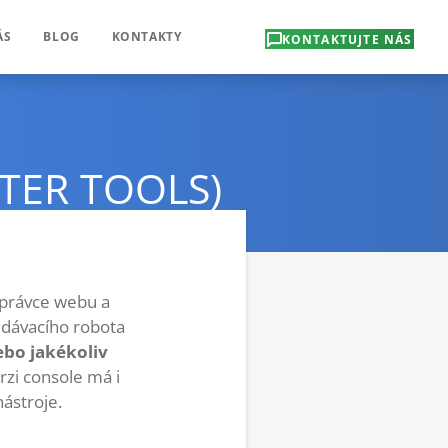
ÁS
BLOG
KONTAKTY
KONTAKTUJTE NÁS
TER TOOLS)
správce webu a
edávacího robota
ebo jakékoliv
rzi console má i
ástroje.