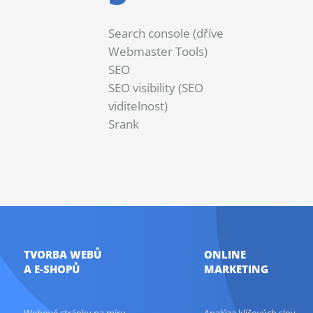
Search console (dříve
Webmaster Tools)
SEO
SEO visibility (SEO
viditelnost)
Srank
TVORBA WEBŮ
ONLINE
A E-SHOPŮ
MARKETING
Webové stránky na míru
Analýza klíčových slov