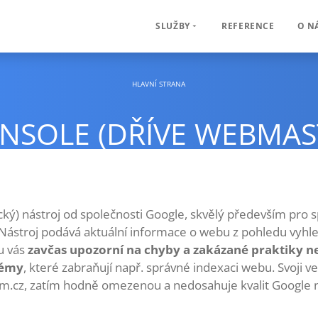
REFERENCE
O N
SLUŽBY
HLAVNÍ STRANA
NSOLE (DŘÍVE WEBMAS
ký) nástroj od společnosti Google, skvělý především pro 
 Nástroj podává aktuální informace o webu z pohledu vyhl
u vás
zavčas upozorní na chyby a zakázané praktiky n
lémy
, které zabraňují např. správné indexaci webu. Svoji ve
m.cz, zatím hodně omezenou a nedosahuje kvalit Google n