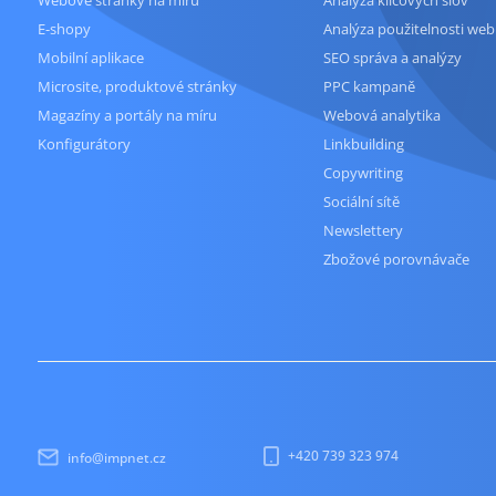
E-shopy
Analýza použitelnosti web
Mobilní aplikace
SEO správa a analýzy
Microsite, produktové stránky
PPC kampaně
Magazíny a portály na míru
Webová analytika
Konfigurátory
Linkbuilding
Copywriting
Sociální sítě
Newslettery
Zbožové porovnávače
+420 739 323 974
info@impnet.cz