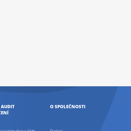
 AUDIT
O SPOLEČNOSTI
ENÍ
ční systém Brave CMS
Školení