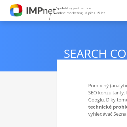
Spolehlivý partner pro
online marketing už přes 15 let
SEARCH CO
Pomocný (analytic
SEO konzultanty.
Googlu. Díky tom
technické prob
vyhledávač Sezna