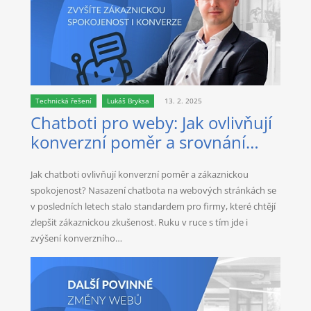
Technická řešení
Lukáš Bryksa
13. 2. 2025
Chatboti pro weby: Jak ovlivňují
konverzní poměr a srovnání
nejlepších AI řešení
Jak chatboti ovlivňují konverzní poměr a zákaznickou
spokojenost? Nasazení chatbota na webových stránkách se
v posledních letech stalo standardem pro firmy, které chtějí
zlepšit zákaznickou zkušenost. Ruku v ruce s tím jde i
zvýšení konverzního…