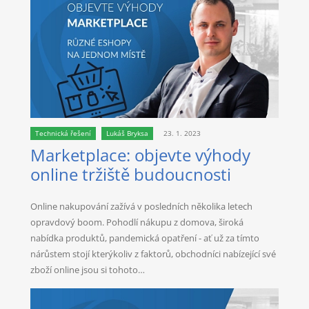
Technická řešení
Lukáš Bryksa
23. 1. 2023
Marketplace: objevte výhody
online tržiště budoucnosti
Online nakupování zažívá v posledních několika letech
opravdový boom. Pohodlí nákupu z domova, široká
nabídka produktů, pandemická opatření - ať už za tímto
nárůstem stojí kterýkoliv z faktorů, obchodníci nabízející své
zboží online jsou si tohoto…