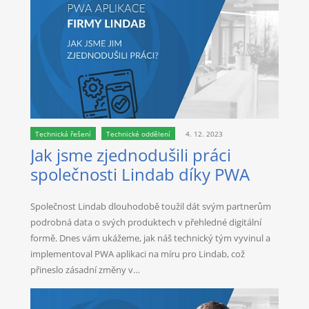
Technická řešení
Technické oddělení
4. 12. 2023
Jak jsme zjednodušili práci
společnosti Lindab díky PWA
Společnost Lindab dlouhodobě toužil dát svým partnerům
podrobná data o svých produktech v přehledné digitální
formě. Dnes vám ukážeme, jak náš technický tým vyvinul a
implementoval PWA aplikaci na míru pro Lindab, což
přineslo zásadní změny v…