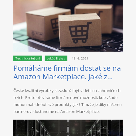
Technická řešení
Lukáš Bryksa
16. 6. 2021
Pomáháme firmám dostat se na
Amazon Marketplace. Jaké z
toho plynou výhody
České kvalitní výrobky si zaslouží být vidět i na zahraničních
trzích. Proto otevíráme firmám nové možnosti, kde všude
mohou nabídnout své produkty. Jak? Tím, že je díky našemu
partnerovi dostaneme na Amazon Marketplace.