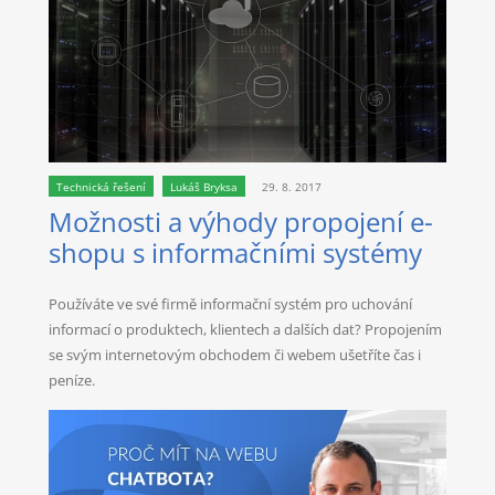
Technická řešení
Lukáš Bryksa
29. 8. 2017
Možnosti a výhody propojení e-
shopu s informačními systémy
Používáte ve své firmě informační systém pro uchování
informací o produktech, klientech a dalších dat? Propojením
se svým internetovým obchodem či webem ušetříte čas i
peníze.