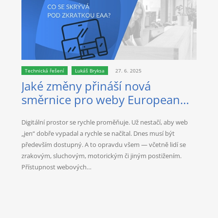
Technická řešení
Lukáš Bryksa
27. 6. 2025
Jaké změny přináší nová
směrnice pro weby European
Accessibility Act?
Digitální prostor se rychle proměňuje. Už nestačí, aby web
„jen“ dobře vypadal a rychle se načítal. Dnes musí být
především dostupný. A to opravdu všem — včetně lidí se
zrakovým, sluchovým, motorickým či jiným postižením.
Přístupnost webových…