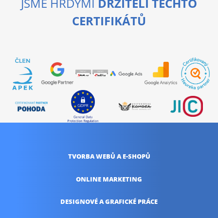
JSME HRDÝMI
DRŽITELI TĚCHTO
CERTIFIKÁTŮ
TVORBA WEBŮ
A E-SHOPŮ
ONLINE
MARKETING
DESIGNOVÉ A
GRAFICKÉ PRÁCE