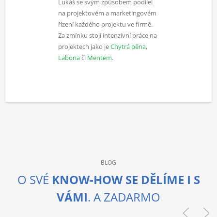
Lukáš se svým způsobem podílel
na projektovém a marketingovém
řízení každého projektu ve firmě.
Za zmínku stojí intenzivní práce na
projektech jako je
Chytrá pěna
,
Labona
či
Mentem
.
BLOG
O SVÉ
KNOW-HOW SE DĚLÍME I S
VÁMI
. A ZADARMO