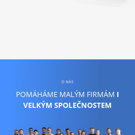
O NÁS
POMÁHÁME MALÝM FIRMÁM
I
VELKÝM SPOLEČNOSTEM