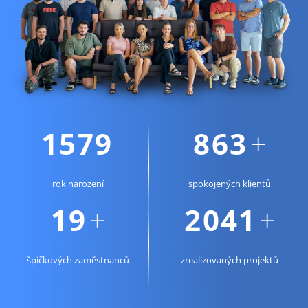
1856
1015
+
rok narození
spokojených klientů
23
2401
+
+
špičkových zaměstnanců
zrealizovaných projektů