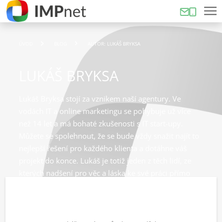
ÚVOD
BLOG
AUTOR: LUKÁŠ BRYKSA
LUKÁŠ BRYKSA
Lukáš Bryksa stojí za vznikem naší agentury. Ve
vodách IT a online marketingu se pohybuje už více
než 14 let a má bohaté zkušenosti s IT start-upy.
Můžete se spolehnout, že se bude vždy snažit najít to
nejlepší řešení pro každého klienta a dotáhne váš
projekt do konce. Lukáš je totiž jeden z těch lidí, ze
kterých nadšení pro věc a láska ke své práci přímo
čiší.