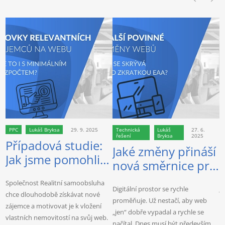
PPC
Lukáš Bryksa
29. 9. 2025
Technická
Lukáš
27. 6.
řešení
Bryksa
2025
Případová studie:
Jaké změny přináší
Jak jsme pomohli
nová směrnice pro
J
Realitní
weby European
Společnost Realitní samoobsluha
samoobsluze
Digitální prostor se rychle
J
Accessibility Act?
chce dlouhodobě získávat nové
přivést nové
proměňuje. Už nestačí, aby web
p
n
zájemce a motivovat je k vložení
„jen“ dobře vypadal a rychle se
N
klienty pomocí PPC
vlastních nemovitostí na svůj web.
načítal. Dnes musí být především
s