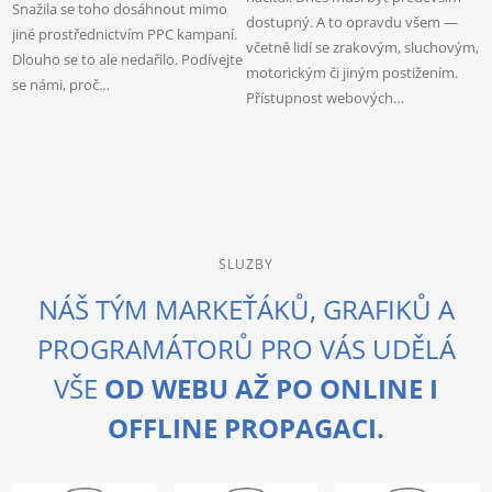
Snažila se toho dosáhnout mimo
dostupný. A to opravdu všem —
s
jiné prostřednictvím PPC kampaní.
včetně lidí se zrakovým, sluchovým,
c
Dlouho se to ale nedařilo. Podívejte
motorickým či jiným postižením.
z
se námi, proč…
Přístupnost webových…
z
SLUZBY
NÁŠ TÝM MARKEŤÁKŮ, GRAFIKŮ A
PROGRAMÁTORŮ PRO VÁS UDĚLÁ
VŠE
OD WEBU AŽ PO ONLINE I
OFFLINE PROPAGACI.