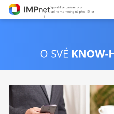
Spolehlivý partner pro
online marketing už přes 15 let
O SVÉ
KNOW-H