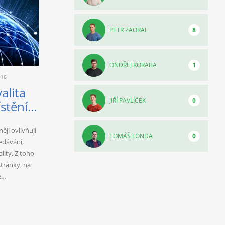
PETR ZAORAL
8
ONDŘEJ KORABA
1
016
alita
JIŘÍ PAVLÍČEK
0
stění
ěji ovlivňují
TOMÁŠ LONDA
0
edávání,
ality. Z toho
stránky, na
se…