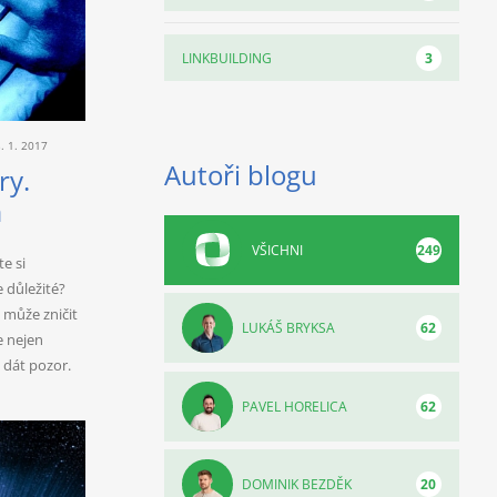
3
LINKBUILDING
. 1. 2017
Autoři blogu
ry.
m
VŠICHNI
249
e si
 důležité?
 může zničit
LUKÁŠ BRYKSA
62
e nejen
i dát pozor.
PAVEL HORELICA
62
DOMINIK BEZDĚK
20