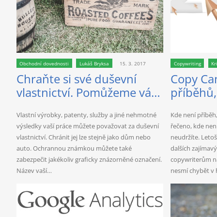
Obchodní dovednosti
Lukáš Bryksa
15. 3. 2017
Copywriting
Kr
Chraňte si své duševní
Copy Cam
vlastnictví. Pomůžeme vám
příběhů,
s ochrannou známkou
kontext,
Vlastní výrobky, patenty, služby a jiné nehmotné
Kde není příběh
výsledky vaší práce můžete považovat za duševní
řečeno, kde nen
vlastnictví. Chránit jej lze stejně jako dům nebo
neudržíte. Leto
auto. Ochrannou známkou můžete také
dalších zajímav
zabezpečit jakékoliv graficky znázorněné označení.
copywriterům na
Název vaší…
nesmí chybět v 