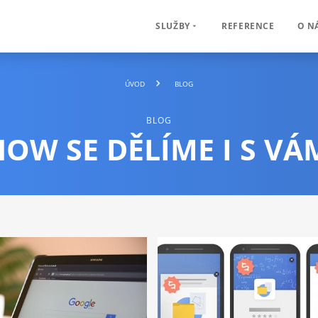
REFERENCE
O N
SLUŽBY
ÚVOD
BLOG
BLOG
OW SE DĚLÍME I S VÁ