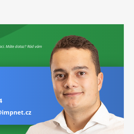
aci. Máte dotaz? Rád vám
4
@impnet.cz