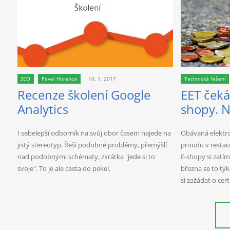
SEO
Pavel Horelica
10. 1. 2017
Technická řešení
Recenze školení Google
EET čeká
Analytics
shopy. N
I sebelepší odborník na svůj obor časem najede na
Obávaná elektro
jistý stereotyp. Řeší podobné problémy, přemýšlí
proudu v restaur
nad podobnými schématy, zkrátka "jede si to
E-shopy si zatím
svoje". To je ale cesta do pekel.
března se to týká
si zažádat o cer