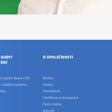
 AUDIT
O SPOLEČNOSTI
ENÍ
ční systém Brave CMS
Školení
 s dalšími systémy
Kariéra
užby
Pomáháme
Certifikace a spolupráce
Časté otázky
Návody