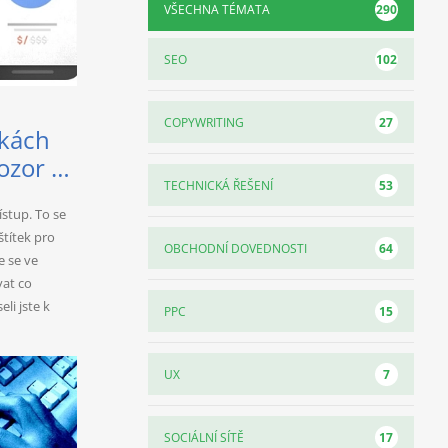
290
VŠECHNA TÉMATA
102
SEO
27
COPYWRITING
nkách
ozor ať
53
TECHNICKÁ ŘEŠENÍ
Google!
ístup. To se
štítek pro
64
OBCHODNÍ DOVEDNOSTI
e se ve
vat co
li jste k
15
PPC
7
UX
17
SOCIÁLNÍ SÍTĚ