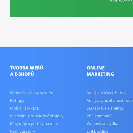
NAŠE PODMÍNK
TVORBA WEBŮ
ONLINE
A E-SHOPŮ
MARKETING
Webové stránky na míru
Analýza klíčových slov
E-shopy
Analýza použitelnosti web
Mobilní aplikace
SEO správa a analýzy
Microsite, produktové stránky
PPC kampaně
Magazíny a portály na míru
Webová analytika
Konfigurátory
Linkbuilding