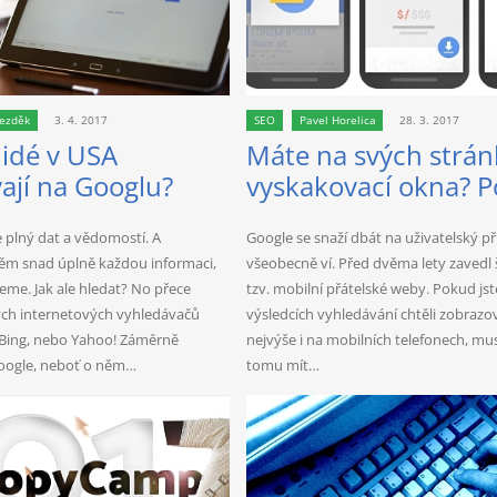
Bezděk
3. 4. 2017
SEO
Pavel Horelica
28. 3. 2017
 lidé v USA
Máte na svých strá
ají na Googlu?
vyskakovací okna? P
si na vás nevyskočí 
e plný dat a vědomostí. A
Google se snaží dbát na uživatelský př
ěm snad úplně každou informaci,
všeobecně ví. Před dvěma lety zavedl 
eme. Jak ale hledat? No přece
tzv. mobilní přátelské weby. Pokud jst
ch internetových vyhledávačů
výsledcích vyhledávání chtěli zobrazo
 Bing, nebo Yahoo! Záměrně
nejvýše i na mobilních telefonech, muse
ogle, neboť o něm…
tomu mít…