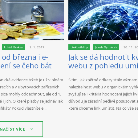
Lukáš Bryksa
2. 1. 2017
Linkbuilding
Jakub Dymáček
30. 11. 2
 od března i e-
Jak se dá hodnotit kv
ení se čeho bát
webu z pohledu umí
zpětného odkazu?
nická evidence tržeb je už v plném
S tím, jak zpětné odkazy stále významn
acích a v ubytovacích zařízeních.
nalezitelnost webu v organickém vyhl
 sice mohly oddechnout, ale od 1.
zvyšují se i kritéria hodnocení jejich kv
 i jich. O které platby se jedná? Jak
důvodu je zásadní pečlivě posuzovat 
tifikát? Pokud vlastníte e…
které chceme link umístit. Na co vše 
NAČÍST VÍCE