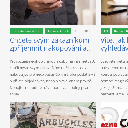
Obchodní dovednosti
Dominik Bezděk
18. 4. 2017
SEO
Dominik 
Chcete svým zákazníkům
Víte, jak
zpříjemnit nakupování a
vyhledáv
sobě ulehčit práci?
Provozujete e-shop či jinou službu na internetu? A
Svět internetu j
chtěli byste svým zákazníkům udělat radost z
nalezneme na n
nákupu ještě o něco větší? Co jim třeba poslat SMS
kterou potřebuj
o přijaté objednávce, nebo o slevě jenom pro ně.
pomocí magický
Nebojte, nebudete trávit hodiny a hodiny psaním
jako je Seznam,
zpráv…
nezmiňujeme Go