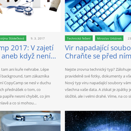
istýna Sládečková
9. 3. 2017
Technická řešení
Miroslav Urbánek
23
p 2017: V zajetí
Vir napadající soubo
 aneb když není
Chraňte se před ní
 vytvořte ho
, tam ani kuře nehrabe. Lépe
Nejste zrovna technický typ? Zálohujet
í background, tam zákazníka
pravidelně své fotky, dokumenty a vše
šní CopyCamp se nesl v duchu
Nový typ viru napadající soubory vám
ých přednášek o tom, co
všechna vaše data. A získat je zpátky j
 papíře nesmí chybět, co jim
složité, ale i velmi drahé. Víme, na co s
hlavě a co si mohou…