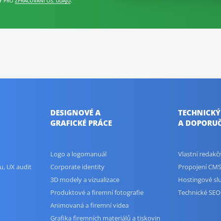
Y PRO
ZPRACOVÁNÍ OS. ÚDAJŮ
.
DESIGNOVÉ A
TECHNICKÝ
GRAFICKÉ PRÁCE
A DOPORUČ
Logo a logomanuál
Vlastní redak
u, UX audit
Corporate identity
Propojení CMS
3D modely a vizualizace
Hostingové sl
Produktové a firemní fotografie
Technické SEO
Animovaná a firemní videa
Grafika firemních materiálů a tiskovin