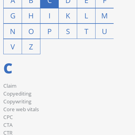
A
B
C
D
E
F
G
H
I
K
L
M
N
O
P
S
T
U
V
Z
C
Claim
Copyediting
Copywriting
Core web vitals
CPC
CTA
CTR