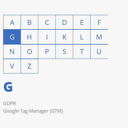
A
B
C
D
E
F
G
H
I
K
L
M
N
O
P
S
T
U
V
Z
G
GDPR
Google Tag Manager (GTM)