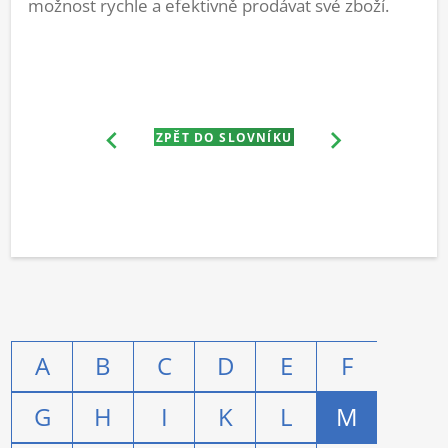
možnost rychle a efektivně prodávat své zboží.
ZPĚT DO SLOVNÍKU
A
B
C
D
E
F
G
H
I
K
L
M