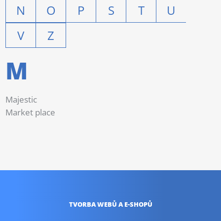
N
O
P
S
T
U
V
Z
M
Majestic
Market place
TVORBA WEBŮ
A E-SHOPŮ