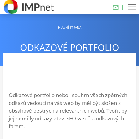
HLAVNÍ STRANA
ODKAZOVÉ PORTFOLIO
Odkazové portfolio neboli souhrn všech zpětných
odkazů vedoucí na váš web by měl být složen z
obsahově pestrých a relevantních webů. Tvořit by
jej neměly odkazy z tzv. SEO webů a odkazových
farem.