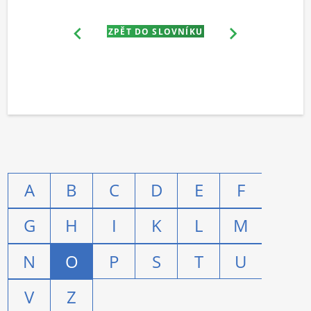
ZPĚT DO SLOVNÍKU
A
B
C
D
E
F
G
H
I
K
L
M
N
O
P
S
T
U
V
Z