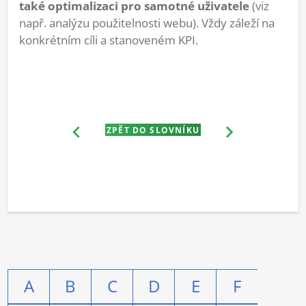
také optimalizaci pro samotné uživatele
(viz
např. analýzu použitelnosti webu). Vždy záleží na
konkrétním cíli a stanoveném KPI.
ZPĚT DO SLOVNÍKU
A
B
C
D
E
F