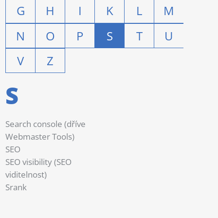
G
H
I
K
L
M
N
O
P
S
T
U
V
Z
S
Search console (dříve
Webmaster Tools)
SEO
SEO visibility (SEO
viditelnost)
Srank