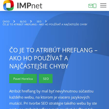
ÚVOD
BLOG
SEO
ČO JE TO ATRIBÚT HREFLANG – AKO HO POUŽÍVAŤ A NAJČASTEJŠIE CHYBY
ČO JE TO ATRIBÚT HREFLANG –
AKO HO POUŽÍVAŤ A
NAJČASTEJŠIE CHYBY
Pavel Horelica
SEO
Atribút hreflang by mal byť nevyhnutnou súčasťou
každého webu, na ktorom je viacero jazykových
mutácií. Pri tvorbe SEO stratégie takého webu by ste