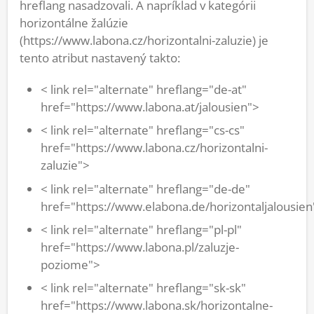
hreflang nasadzovali. A napríklad v kategórii
horizontálne žalúzie
(https://www.labona.cz/horizontalni-zaluzie) je
tento atribut nastavený takto:
< link rel="alternate" hreflang="de-at"
href="https://www.labona.at/jalousien">
< link rel="alternate" hreflang="cs-cs"
href="https://www.labona.cz/horizontalni-
zaluzie">
< link rel="alternate" hreflang="de-de"
href="https://www.elabona.de/horizontaljalousien
< link rel="alternate" hreflang="pl-pl"
href="https://www.labona.pl/zaluzje-
poziome">
< link rel="alternate" hreflang="sk-sk"
href="https://www.labona.sk/horizontalne-