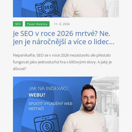
SEO
Pavel Horelica
11. 3. 2026
Je SEO v roce 2026 mrtvé? Ne.
Jen je náročnější a více o lidech
než kdy dřív.
Nepanikařte, SEO se v roce 2026 nezastavilo ale přestalo
fungovat jako jednoduchá hra s klíčovými slovy. A jaký je
důvod?