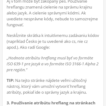
Aj v tom môže byť zakopaný pes. Používanie
hreflangu znamená cielenie na správnu krajinu
alebo jazyk. A cielenie správnymi kódmi. Ak
uvediete nesprávne kódy, nebude to samozrejme
fungovať.
Neskĺznite skrátka k intuitívnemu zadávaniu kódov
(napríklad Česko je tu uvedené ako cs, nie cz
apod.). Ako radí Google:
„Hodnota atribútu hreflang musí byť vo formáte
ISO 639-1 pre jazyk a vo formáte ISO 3166-1 Alpha 2
pre región.“
TIP:
Na tejto stránke nájdete veľmi užitočný
nástroj, ktorý vám umožní vytvoriť hreflang
atribúty, pokiaľ ide o správny jazyk a krajinu.
3. Používanie atribútu hreflang na stránkach