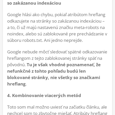
so zakázanou indexáciou
Google hlási ako chybu, pokiaľ atribútom hreflang
odkazujete na stránky so zakázanou indexáciou –
a to, či už majú nastavenú značku meta-robots na
noindex, alebo sú zablokované pre prechádzanie v
súboru robots.txt. Ani jedno neprejde.
Google nebude môcť sledovať spätné odkazovanie
hreflangom z tejto zablokovanej stránky späť na
pôvodnú.
Tu je však vhodné poznamenať, že
nefunkčné z tohto pohľadu budú len
blokované stránky, nie všetky so značkami
hreflang
.
4. Kombinovanie viacerých metód
Toto som mal možno uviesť na začiatku článku, ale
nechcel som to zbytočne miešať. Atribúty hreflang