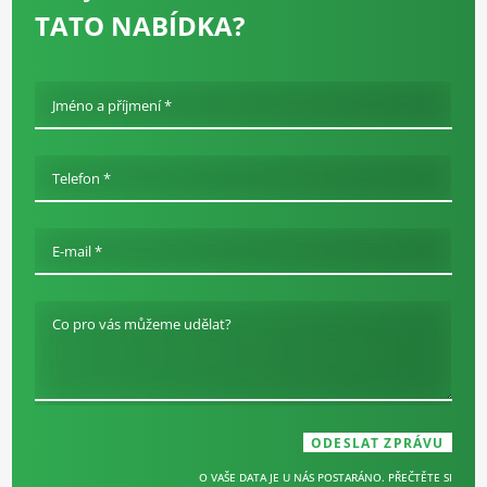
TATO NABÍDKA?
Jméno a příjmení *
Telefon *
E-mail *
Co pro vás můžeme udělat?
O VAŠE DATA JE U NÁS POSTARÁNO. PŘEČTĚTE SI