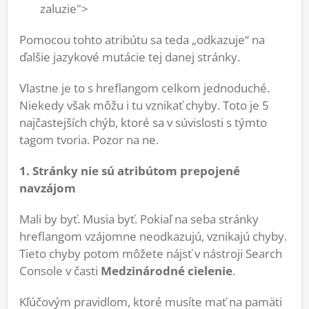
zaluzie">
Pomocou tohto atribútu sa teda „odkazuje“ na
ďalšie jazykové mutácie tej danej stránky.
Vlastne je to s hreflangom celkom jednoduché.
Niekedy však môžu i tu vznikať chyby. Toto je 5
najčastejších chýb, ktoré sa v súvislosti s týmto
tagom tvoria. Pozor na ne.
1. Stránky nie sú atribútom prepojené
navzájom
Mali by byť. Musia byť. Pokiaľ na seba stránky
hreflangom vzájomne neodkazujú, vznikajú chyby.
Tieto chyby potom môžete nájsť v nástroji Search
Console v časti
Medzinárodné cielenie
.
Kľúčovým pravidlom, ktoré musíte mať na pamäti