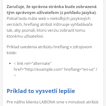
Zaručuje, že správna stránka bude zobrazená
tým správnym užívateľom (z pohľadu jazyka)
.
Pokiaľ teda máte web v niekoľkých jazykových
verziách, hreflang atribút inštruuje vyhľadávače
tak, aby poznali, ktorú verziu zobraziť tomu
ktorému užívateľovi.
Príklad uvedenia atribútu hreflang v zdrojovom
kóde:
˂ link rel=“alternate“
href=“http://example.com“ hreflang=“en-us“ /
˃
Príklad to vysvetlí lepšie
Pre nášho klienta LABONA sme v minulosti atribút