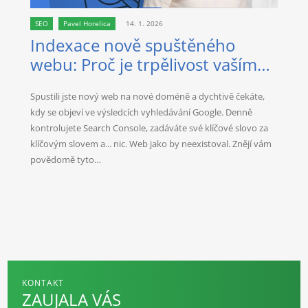
SEO
Pavel Horelica
14. 1. 2026
Indexace nově spuštěného
webu: Proč je trpělivost vaším
nejlepším spojencem?
Spustili jste nový web na nové doméně a dychtivě čekáte,
kdy se objeví ve výsledcích vyhledávání Google. Denně
kontrolujete Search Console, zadáváte své klíčové slovo za
klíčovým slovem a... nic. Web jako by neexistoval. Znějí vám
povědomě tyto…
KONTAKT
ZAUJALA VÁS