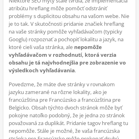
Niektoré SEO mýty stále tvrdia, že implementácia
atribútu hreflang môže pomôcť odstrániť
problémy s duplicitou obsahu na vašom webe. Nie
je to tak. V skutočnosti pridanie značiek hreflang
na vaše stránky pomôže vyhľadávačom (typicky
Googlu) rozpoznať a pochopiť lokalitu a jazyk, na
ktoré cieli vaša stránka, ale
nepomôže
vyhľadávačom v rozhodnutí, ktorá verzia
obsahu je tá najvhodnejšia pre zobrazenie vo
výsledkoch vyhľadávania
.
Povedzme, že máte dve stránky v rovnakom
jazyku zamerané na rôzne lokality, ako je
francúzština pre Francúzsko a francúzština pre
Belgicko. Obsah týchto dvoch stránok môže byť
pokojne natoľko podobný, že je jedna zo stránok
považovaná za duplikát. Pridanie tagov hreflang tu
nepomôže. Stále je možné, že vaša francúzska
stránka pre Francúzsko môže prekonať druhú