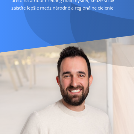
preto na atribút hreflang mali myslieť, keďže si tak
zaistíte lepšie medzinárodné a regionálne cielenie.