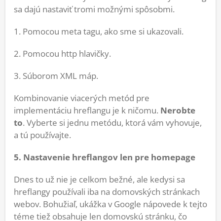
sa dajú nastaviť tromi možnými spôsobmi.
1. Pomocou meta tagu, ako sme si ukazovali.
2. Pomocou http hlavičky.
3. Súborom XML máp.
Kombinovanie viacerých metód pre
implementáciu hreflangu je k ničomu.
Nerobte
to
. Vyberte si jednu metódu, ktorá vám vyhovuje,
a tú používajte.
5. Nastavenie hreflangov len pre homepage
Dnes to už nie je celkom bežné, ale kedysi sa
hreflangy používali iba na domovských stránkach
webov. Bohužiaľ, ukážka v Google nápovede k tejto
téme tiež obsahuje len domovskú stránku, čo