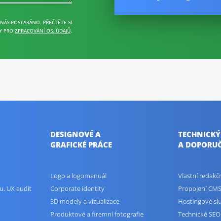
 NÁS POSTARÁNO. PŘEČTĚTE SI
Y PRO
ZPRACOVÁNÍ OS. ÚDAJŮ
.
DESIGNOVÉ A
TECHNICKÝ
GRAFICKÉ PRÁCE
A DOPORUČ
Logo a logomanuál
Vlastní redak
u, UX audit
Corporate identity
Propojení CMS
3D modely a vizualizace
Hostingové sl
Produktové a firemní fotografie
Technické SEO