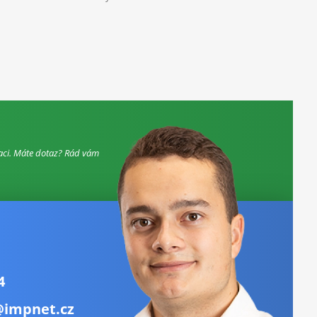
aci. Máte dotaz? Rád vám
4
@impnet.cz