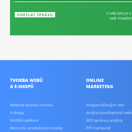
O VAŠE DATA JE U
NAŠE PODMÍNK
TVORBA WEBŮ
ONLINE
A E-SHOPŮ
MARKETING
Webové stránky na míru
Analýza klíčových slov
E-shopy
Analýza použitelnosti web
Mobilní aplikace
SEO správa a analýzy
Microsite, produktové stránky
PPC kampaně