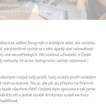
vého spuštění, má
e jich je přes 1,2 miliónu. Není
irmy.
ace ke sdílení fotografií a krátkých videí. Na začátku
 ale poměrně rychle se z této appky stal celosvětový
í, má neuvěřitelných 700 miliónů uživatelů. V České
tedy náhoda, že se na Instagramu začaly objevovat i
ávnem rozjeli svůj profil. Svůj osobní profil ovládám
 vzal na starost. No jo, ale jak jej přepnu na firemní,
 to bude všechno řídit? Otázek bylo spoustu a tak jsme
álních sítí v jedné osobě Kristýnou vydali na Kurz
avlíčkové.