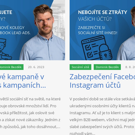
Dominik Bezděk
20. 6. 2023
Sociální sítě
Dominik Bezděk
8. 8. 
vé kampaně v
Zabezpečení Faceb
s kampaních
Instagram účtů
ok
ětší sociální síť na světě, na které
V poslední době se stále více setkáv
uje obrovské množství lidí. Pro
ukradenými osobními účty klientů n
vská příležitost, jak oslovit své
Instagramu. Ať už je to klient s mal
 a získat nové zákazníky. Jedním z
velkým B2B webem, všichni mají jed
ích způsobů, jak toho dosáhnout,…
slabé zabezpečení svých účtů. Proto
rozhodl vám…