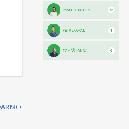
PAVEL HORELICA
72
PETR ZAORAL
8
TOMÁŠ LONDA
0
ADARMO