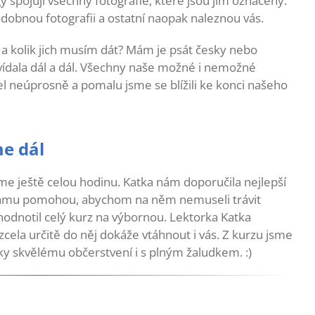
y spojují všechny fotografie, které jsou jím označeny.
odobnou fotografii a ostatní naopak naleznou vás.
át a kolik jich musím dát? Mám je psát česky nebo
ovídala dál a dál. Všechny naše možné i nemožné
l neúprosně a pomalu jsme se blížili ke konci našeho
me dál
jsme ještě celou hodinu. Katka nám doporučila nejlepší
gramu pomohou, abychom na něm nemuseli trávit
hodnotil celý kurz na výbornou. Lektorka Katka
cela určitě do něj dokáže vtáhnout i vás. Z kurzu jsme
íky skvělému občerstvení i s plným žaludkem. :)