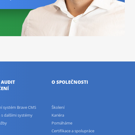
 AUDIT
O SPOLEČNOSTI
ENÍ
ční systém Brave CMS
Školení
 s dalšími systémy
Kariéra
užby
Pomáháme
Certifikace a spolupráce