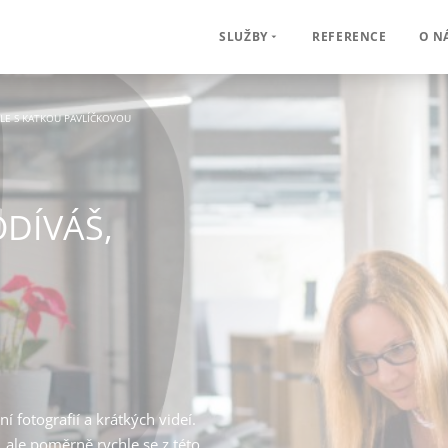
REFERENCE
O N
SLUŽBY
ELE S KATKOU PAVLÍČKOVOU
DÍVÁŠ,
 fotografií a krátkých videí.
 ale poměrně rychle se z této