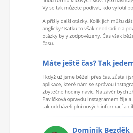
jinou formu klíčových slov. Tyto hashtag
Vy se tak můžete podívat, kdo vyfotil p
A přišly další otázky. Kolik jich můžu d
anglicky? Katku to však neodradilo a p
otázky byly zodpovězeny. Čas však běže
času.
Máte ještě čas? Tak jede
I když už jsme běželi přes čas, zůstali 
aplikace, které nám se správou Insta
zbytečné hodiny navíc. Na závěr bych z
Pavlíčková opravdu Instagramem žije a z
tak odcházeli plní nových informací a d
Dominik Bezděk