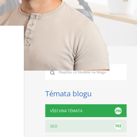
Témata blogu
290
VŠECHNA TÉMATA
102
SEO