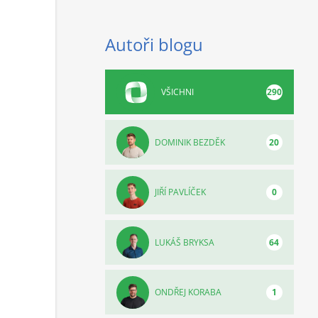
Autoři blogu
VŠICHNI
290
DOMINIK BEZDĚK
20
JIŘÍ PAVLÍČEK
0
LUKÁŠ BRYKSA
64
ONDŘEJ KORABA
1