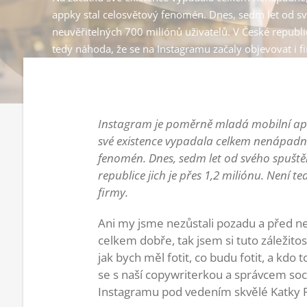
appky stal celosvětový fenomén. Dnes, sedm let od s
neuvěřitelných 700 miliónů uživatelů. V České republic
tedy náhoda, že se na Instagramu začaly objevovat i f
Instagram je poměrně mladá mobilní aplik
své existence vypadala celkem nenápadně,
fenomén. Dnes, sedm let od svého spuštěn
republice jich je přes 1,2 miliónu. Není 
firmy.
Ani my jsme nezůstali pozadu a před ned
celkem dobře, tak jsem si tuto záležitost
jak bych měl fotit, co budu fotit, a kdo
se s naší copywriterkou a správcem soci
Instagramu pod vedením skvělé Katky P