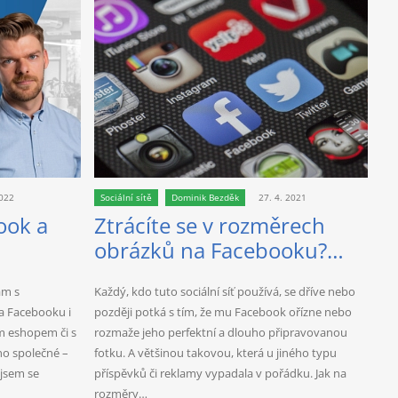
2022
Sociální sítě
Dominik Bezděk
27. 4. 2021
ook a
Ztrácíte se v rozměrech
obrázků na Facebooku?
Tady máte přehled těch
ám s
Každý, kdo tuto sociální síť používá, se dříve nebo
nejdůležitějších.
a Facebooku i
později potká s tím, že mu Facebook ořízne nebo
ým eshopem či s
rozmaže jeho perfektní a dlouho připravovanou
no společné –
fotku. A většinou takovou, která u jiného typu
 jsem se
příspěvků či reklamy vypadala v pořádku. Jak na
rozměry…