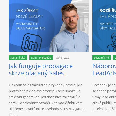
Sociální sítě
Dominik Bezděk
30. 8. 2024
Sociální sítě
Jak funguje propagace
Náboro
skrze placený Sales
LeadAd
Navigator na LinkedIn?
Facebo
LinkedIn Sales Navigator je výkonný nástroj pro
Facebook je nejv
profesionály v oblasti prodeje, který umožňuje
se denně pohyb
efektivní generování potenciálních zákazníků a
firmy je to obro
správu obchodních vztahů. V tomto článku vám
cílové publikum
ukážeme hlavní funkce a výhody Sales Navigatoru,
nejefektivnějš
jeho…