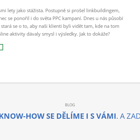
i lety jako stážista. Postupně si prošel linkbuildingem,
onec se ponořil i do světa PPC kampaní. Dnes u nás působí
ará se o to, aby naši klienti byli vidět tam, kde na tom
line aktivity dávaly smysl i výsledky. Jak to dokáže?
BLOG
KNOW-HOW SE DĚLÍME I S VÁMI
. A Z