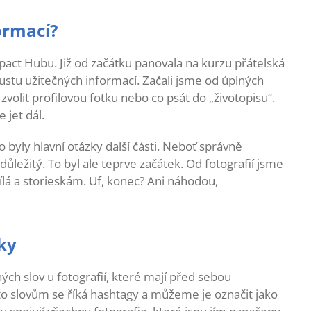
formací?
act Hubu. Již od začátku panovala na kurzu přátelská
ustu užitečných informací. Začali jsme od úplných
ě zvolit profilovou fotku nebo co psát do „životopisu“.
jet dál.
To byly hlavní otázky další části. Neboť správně
důležitý. To byl ale teprve začátek. Od fotografií jsme
ílá a storieskám. Uf, konec? Ani náhodou,
ky
zných slov u fotografií, které mají před sebou
o slovům se říká hashtagy a můžeme je označit jako