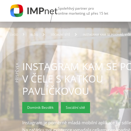
Spolehlivý partner pro
online marketing už přes 15 let
ÚVOD
BLOG
SOCIÁLNÍ SÍTĚ
INSTAGRAM KAM SE PODÍVÁŠ, V Č
INSTAGRAM KAM SE PO
PŘÍSPĚVEK
V ČELE S KATKOU
PAVLÍČKOVOU
Dominik Bezděk
Sociální sítě
Instagram je poměrně mladá mobilní aplikace ke sdílení
Na začátku své existence vypadala celkem nenápadně,