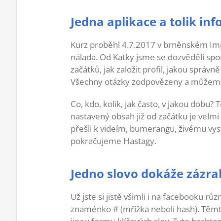
Jedna aplikace a tolik in
Kurz proběhl 4.7.2017 v brněnském Imp
nálada. Od Katky jsme se dozvěděli spo
začátků, jak založit profil, jakou správn
Všechny otázky zodpovězeny a můžeme 
Co, kdo, kolik, jak často, v jakou dobu? 
nastavený obsah již od začátku je velmi 
přešli k videím, bumerangu, živému vys
pokračujeme Hastagy.
Jedno slovo dokáže zázra
Už jste si jistě všimli i na facebooku rů
znaménko # (mřížka neboli hash). Těmt