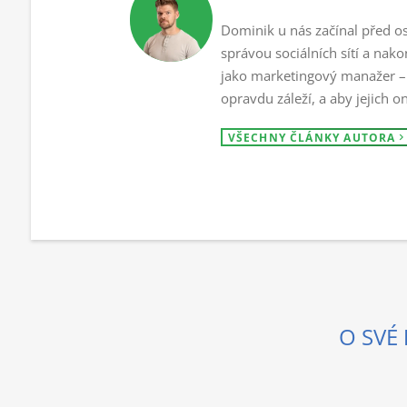
Dominik u nás začínal před osm
správou sociálních sítí a nak
jako marketingový manažer – st
opravdu záleží, a aby jejich on
VŠECHNY ČLÁNKY AUTORA
O SVÉ