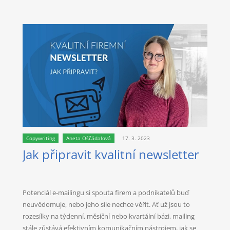
Copywriting
Aneta Oščádalová
17. 3. 2023
Jak připravit kvalitní newsletter
Potenciál e-mailingu si spouta firem a podnikatelů buď
neuvědomuje, nebo jeho síle nechce věřit. Ať už jsou to
rozesílky na týdenní, měsíční nebo kvartální bázi, mailing
stále zůstává efektivním komunikačním nástrojem, jak se