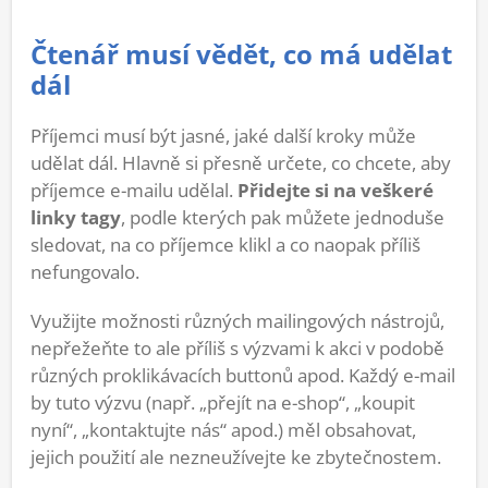
Čtenář musí vědět, co má udělat
dál
Příjemci musí být jasné, jaké další kroky může
udělat dál. Hlavně si přesně určete, co chcete, aby
příjemce e-mailu udělal.
Přidejte si na veškeré
linky tagy
, podle kterých pak můžete jednoduše
sledovat, na co příjemce klikl a co naopak příliš
nefungovalo.
Využijte možnosti různých mailingových nástrojů,
nepřežeňte to ale příliš s výzvami k akci v podobě
různých proklikávacích buttonů apod. Každý e-mail
by tuto výzvu (např. „přejít na e-shop“, „koupit
nyní“, „kontaktujte nás“ apod.) měl obsahovat,
jejich použití ale nezneužívejte ke zbytečnostem.