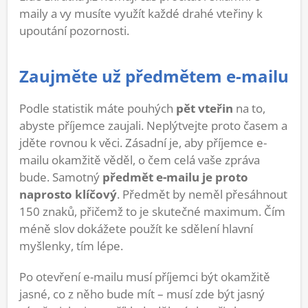
maily a vy musíte využít každé drahé vteřiny k
upoutání pozornosti.
Zaujměte už předmětem e-mailu
Podle statistik máte pouhých
pět vteřin
na to,
abyste příjemce zaujali. Neplýtvejte proto časem a
jděte rovnou k věci. Zásadní je, aby příjemce e-
mailu okamžitě věděl, o čem celá vaše zpráva
bude. Samotný
předmět e-mailu je proto
naprosto klíčový
. Předmět by neměl přesáhnout
150 znaků, přičemž to je skutečné maximum. Čím
méně slov dokážete použít ke sdělení hlavní
myšlenky, tím lépe.
Po otevření e-mailu musí příjemci být okamžitě
jasné, co z něho bude mít – musí zde být jasný