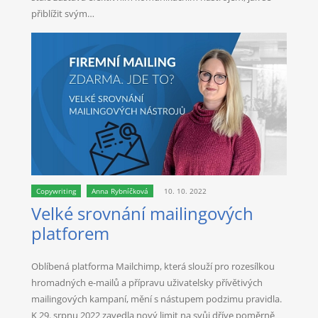
přiblížit svým…
Copywriting
Anna Rybníčková
10. 10. 2022
Velké srovnání mailingových
platforem
Oblíbená platforma Mailchimp, která slouží pro rozesílkou
hromadných e-mailů a přípravu uživatelsky přívětivých
mailingových kampaní, mění s nástupem podzimu pravidla.
K 29. srpnu 2022 zavedla nový limit na svůj dříve poměrně