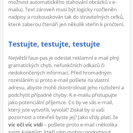
možnost automatického stahování obrázků v e-
mailu). Text zároveň musí být logicky rozčleněn
nadpisy a rozkouskován tak do stravitelných celků,
které zaberou čtenáři jen několik vteřin k pročtení.
Testujte, testujte, testujte
Největší faux-pas je odeslat reklamní e-mail plný
gramatických chyb, nefunkčních odkazů či
nedokončených informací. Před hromadným
rozesláním si proto e-mail pošlete na vlastní
adresu, abyste mohli zkontrolovat jeho rozložení a
podchytit případné chyby. K e-mailu přistupujte
jako potenciální příjemce. Co by ve vás e-mail,
který jste vytvořili, vyvolal? Získal by si vaši
pozornost a otevřeli byste jej? Jako vždy platí, že
víc očí víc vidí
– pošlete proto e-mail i několika
svým kolegům, kteří vám mohou poskytnout