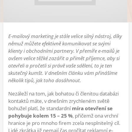
E-mailový marketing je stále velice silný nástroj, díky
němuž můžete efektivně komunikovat se svými
klienty i obchodními partnery. V přemíře e-mailů je
ovšem velice těžké zazářit a přimět příjemce, aby si
otevřeli a pročetli si právě vaše sdělení, to je ten
skutečný kumšt. V dnešním článku vám přinášíme
několik tipů, jak toho dosáhnout.
Nezáleží na tom, jak bohatou či členitou databázi
kontaktů máte, v dnešním zrychleném světě
bohužel platí, že standardní
míra otevření se
pohybuje kolem 15 – 25 %
, přičemž ona vrchní
hranice je pro mnoho firem zcela nesplnitelný cíl.
Lidé zkrátka již nemají čas pročítat reklamní e-