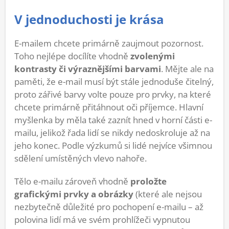
V jednoduchosti je krása
E-mailem chcete primárně zaujmout pozornost.
Toho nejlépe docílíte vhodně
zvolenými
kontrasty či výraznějšími barvami
. Mějte ale na
paměti, že e-mail musí být stále jednoduše čitelný,
proto zářivé barvy volte pouze pro prvky, na které
chcete primárně přitáhnout oči příjemce. Hlavní
myšlenka by měla také zaznít hned v horní části e-
mailu, jelikož řada lidí se nikdy nedoskroluje až na
jeho konec. Podle výzkumů si lidé nejvíce všimnou
sdělení umístěných vlevo nahoře.
Tělo e-mailu zároveň vhodně
proložte
grafickými prvky a obrázky
(které ale nejsou
nezbytečně důležité pro pochopení e-mailu – až
polovina lidí má ve svém prohlížeči vypnutou