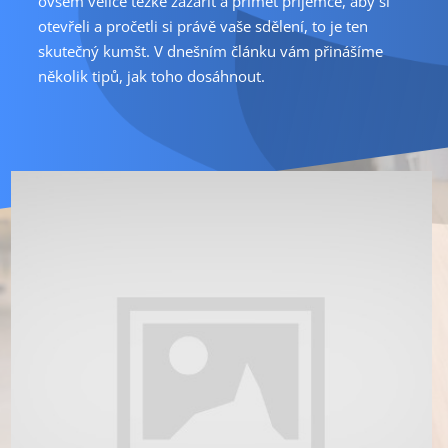
ovšem velice těžké zazářit a přimět příjemce, aby si
otevřeli a pročetli si právě vaše sdělení, to je ten
skutečný kumšt. V dnešním článku vám přinášíme
několik tipů, jak toho dosáhnout.