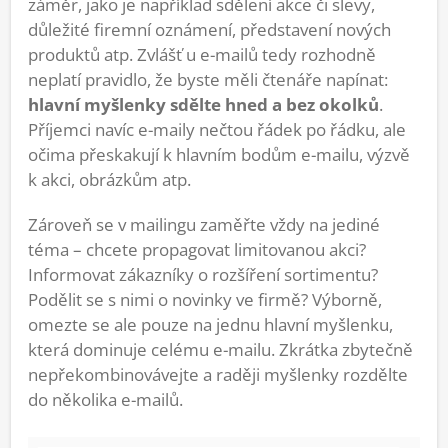
záměr, jako je například sdělení akce či slevy,
důležité firemní oznámení, představení nových
produktů atp. Zvlášť u e-mailů tedy rozhodně
neplatí pravidlo, že byste měli čtenáře napínat:
hlavní myšlenky sdělte hned a bez okolků
.
Příjemci navíc e-maily nečtou řádek po řádku, ale
očima přeskakují k hlavním bodům e-mailu, výzvě
k akci, obrázkům atp.
Zároveň se v mailingu zaměřte vždy na jediné
téma – chcete propagovat limitovanou akci?
Informovat zákazníky o rozšíření sortimentu?
Podělit se s nimi o novinky ve firmě? Výborně,
omezte se ale pouze na jednu hlavní myšlenku,
která dominuje celému e-mailu. Zkrátka zbytečně
nepřekombinovávejte a raději myšlenky rozdělte
do několika e-mailů.