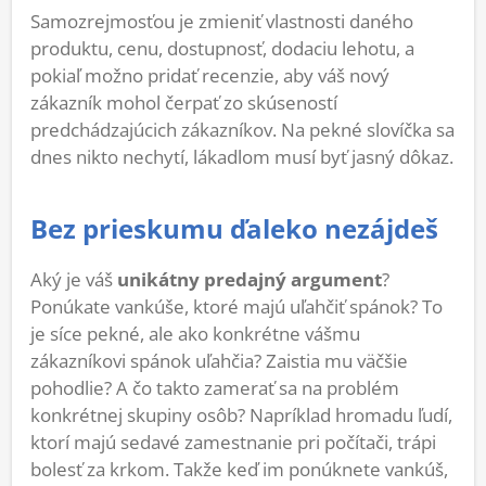
Samozrejmosťou je zmieniť vlastnosti daného
produktu, cenu, dostupnosť, dodaciu lehotu, a
pokiaľ možno pridať recenzie, aby váš nový
zákazník mohol čerpať zo skúseností
predchádzajúcich zákazníkov. Na pekné slovíčka sa
dnes nikto nechytí, lákadlom musí byť jasný dôkaz.
Bez prieskumu ďaleko nezájdeš
Aký je váš
unikátny predajný argument
?
Ponúkate vankúše, ktoré majú uľahčiť spánok? To
je síce pekné, ale ako konkrétne vášmu
zákazníkovi spánok uľahčia? Zaistia mu väčšie
pohodlie? A čo takto zamerať sa na problém
konkrétnej skupiny osôb? Napríklad hromadu ľudí,
ktorí majú sedavé zamestnanie pri počítači, trápi
bolesť za krkom. Takže keď im ponúknete vankúš,