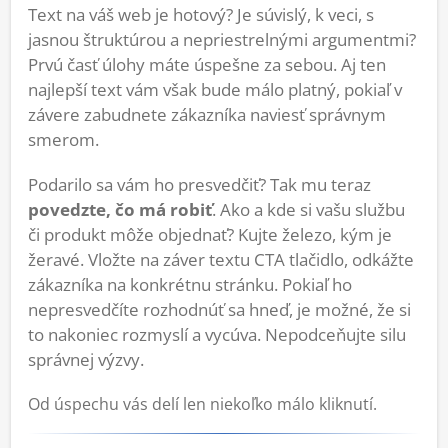
Text na váš web je hotový? Je súvislý, k veci, s
jasnou štruktúrou a nepriestrelnými argumentmi?
Prvú časť úlohy máte úspešne za sebou. Aj ten
najlepší text vám však bude málo platný, pokiaľ v
závere zabudnete zákazníka naviesť správnym
smerom.
Podarilo sa vám ho presvedčiť? Tak mu teraz
povedzte, čo má robiť
. Ako a kde si vašu službu
či produkt môže objednať? Kujte železo, kým je
žeravé. Vložte na záver textu CTA tlačidlo, odkážte
zákazníka na konkrétnu stránku. Pokiaľ ho
nepresvedčíte rozhodnúť sa hneď, je možné, že si
to nakoniec rozmyslí a vycúva. Nepodceňujte silu
správnej výzvy.
Od úspechu vás delí len niekoľko málo kliknutí.