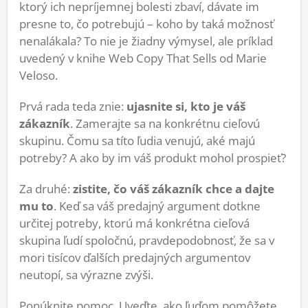
ktorý ich nepríjemnej bolesti zbaví, dávate im
presne to, čo potrebujú – koho by taká možnosť
nenalákala? To nie je žiadny výmysel, ale príklad
uvedený v knihe Web Copy That Sells od Marie
Veloso.
Prvá rada teda znie:
ujasnite si, kto je váš
zákazník
. Zamerajte sa na konkrétnu cieľovú
skupinu. Čomu sa títo ľudia venujú, aké majú
potreby? A ako by im váš produkt mohol prospieť?
Za druhé:
zistite, čo váš zákazník chce a dajte
mu to
. Keď sa váš predajný argument dotkne
určitej potreby, ktorú má konkrétna cieľová
skupina ľudí spoločnú, pravdepodobnosť, že sa v
mori tisícov ďalších predajných argumentov
neutopí, sa výrazne zvýši.
Ponúknite pomoc. Uveďte, ako ľuďom pomôžete,