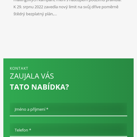
K 29. srpnu 2022 zavedla nový limit na svůj dříve poměrně
štědrý bezplatný plán,…
KONTAKT
ZAUJALA VÁS
TATO NABÍDKA?
Jméno a příjmení *
Telefon *