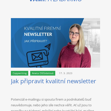
Copywriting
Aneta Oščádalová
17. 3. 2023
Jak připravit kvalitní newsletter
Potenciál e-mailingu si spouta firem a podnikatelů buď
neuvědomuje, nebo jeho síle nechce věřit. Ať už jsou to
rozesílky na týdenní, měsíční nebo kvartální bázi, mailing