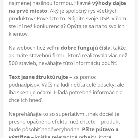
najmenej násilnou formou. Hlavné
výhody dajte
na prvé miesto
. Aký je spoločný rys všetkých
produktov? Povedzte to. Nájdite svoje USP. V čom
ste iní než konkurencia? Opýtajte sa na to svojich
klientov.
Na weboch tiež veľmi
dobre
fungujú čísla
, takže
ak máte stavebnú firmu, ktorá realizovala viac než
500 stavieb, neváhajte túto informáciu použiť.
Text jasne štruktúrujte
– za pomoci
podnadpisov. Väčšina ľudí nečíta celé odseky, ale
iba skenuje očami. Hľadá potrebné informácie a
chce ich hneď.
Nepreháňajte to so superlatívmi, inak docielite
presne opačného efektu, než chcete – produkt
bude pôsobiť nedôveryhodne.
Píšte pútavo a
výstižne
– krátke relevantné odseky, ktoré