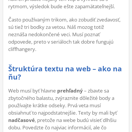
rytmom, výsledok bude ešte zapamätateľnejší.
Často používaným trikom, ako zobudiť zvedavosť,
sú tiež tri bodky za vetou. Náš mozog totiž
neznáša nedokončené veci. Musí poznať
odpovede, preto v seriáloch tak dobre fungujú
cliffhangery.
Štruktúra textu na web – ako na
ňu?
Web musí byť hlavne
prehľadný
– zbavte sa
zbytočného balastu, zvýraznite dôležité body a
používajte krátke odseky. Prvá veta musí
obsiahnuť to najpodstatnejšie. Texty by mali byť
nadčasové
, pretože na webe budú visieť dlhšiu
dobu. Povedzte čo najviac informácií, ale čo