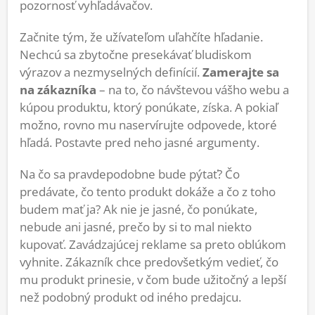
pozornosť vyhľadávačov.
Začnite tým, že užívateľom uľahčíte hľadanie.
Nechcú sa zbytočne presekávať bludiskom
výrazov a nezmyselných definícií.
Zamerajte sa
na zákazníka
– na to, čo návštevou vášho webu a
kúpou produktu, ktorý ponúkate, získa. A pokiaľ
možno, rovno mu naservírujte odpovede, ktoré
hľadá. Postavte pred neho jasné argumenty.
Na čo sa pravdepodobne bude pýtať? Čo
predávate, čo tento produkt dokáže a čo z toho
budem mať ja? Ak nie je jasné, čo ponúkate,
nebude ani jasné, prečo by si to mal niekto
kupovať. Zavádzajúcej reklame sa preto oblúkom
vyhnite. Zákazník chce predovšetkým vedieť, čo
mu produkt prinesie, v čom bude užitočný a lepší
než podobný produkt od iného predajcu.