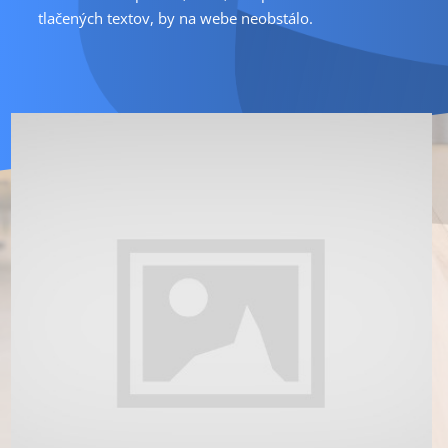
tlačených textov, by na webe neobstálo.