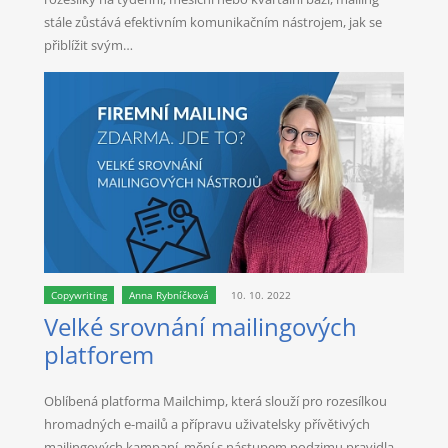
stále zůstává efektivním komunikačním nástrojem, jak se
přiblížit svým…
Copywriting
Anna Rybníčková
10. 10. 2022
Velké srovnání mailingových
platforem
Oblíbená platforma Mailchimp, která slouží pro rozesílkou
hromadných e-mailů a přípravu uživatelsky přívětivých
mailingových kampaní, mění s nástupem podzimu pravidla.