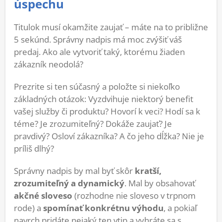
úspechu
Titulok musí okamžite zaujať – máte na to približne
5 sekúnd. Správny nadpis má moc zvýšiť váš
predaj. Ako ale vytvoriť taký, ktorému žiaden
zákazník neodolá?
Prezrite si ten súčasný a položte si niekoľko
základných otázok: Vyzdvihuje niektorý benefit
vašej služby či produktu? Hovorí k veci? Hodí sa k
téme? Je zrozumiteľný? Dokáže zaujať? Je
pravdivý? Osloví zákazníka? A čo jeho dĺžka? Nie je
príliš dlhý?
Správny nadpis by mal byť skôr
kratší,
zrozumiteľný a dynamický
. Mal by obsahovať
akčné sloveso
(rozhodne nie sloveso v trpnom
rode) a
spomínať konkrétnu výhodu
, a pokiaľ
navrch pridáte nejaký ten vtip a vyhráte sa s